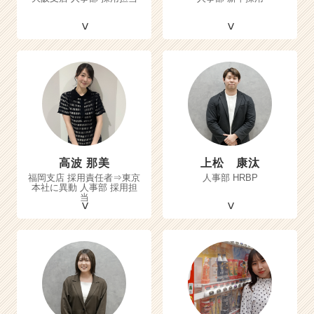
高波 那美
上松 康汰
福岡支店 採用責任者⇒東京
人事部 HRBP
本社に異動 人事部 採用担
当