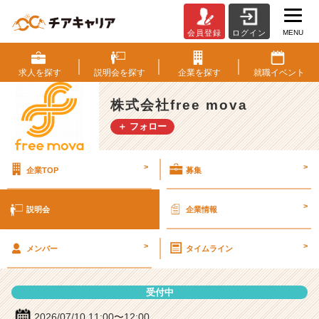
MENU
会員登録
ログイン
株
式
会
求人を
探す
説明会を
探す
企業を
探す
就職
イベント
社
f
株式会社free mova
r
＋ フォロー
e
e
m
>
>
企業TOP
募集
o
v
a
>
説明会
企業情報
の
説
>
>
明
メンバー
タイムライン
会
詳
受付中
細
|
2026/07/10 11:00〜12:00