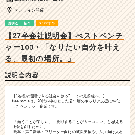
ベ
ン
オンライン開催
チ
ャ
説明会
新卒
2027年卒
ー・
成
【27卒会社説明会】べストベンチ
長
ャー100・「なりたい自分を叶え
企
業
る、最初の場所。」
か
ら
ス
説明会内容
カ
ウ
ト
【"若者が活躍できる社会を創る"──その最前線へ。】
が
free movaは、20代を中心とした若年層のキャリア支援に特化
届
したベンチャー企業です。
く
就
「働くことが楽しい」「挑戦することがカッコいい」と思える
活
社会を創るために、
サ
既卒・第二新卒・フリーター向けの就職支援や、法人向け人材
イ