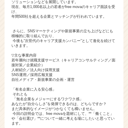
ソリューションなどを展開しています。
ト
現在、毎月1,000名以上の若者がfree movaのキャリア面談を受
チ
け、
年間500社を超える企業とマッチングが行われています。
ア
キ
ャ
さらに、SNSマーケティングや新規事業の立ち上げなどにも
リ
積極的に取り組んでおり、
今後も“次世代のキャリア支援カンパニー”として進化を続けて
ア
いきます。
（C
h
▽主な事業内容
e
若年層向け就職支援サービス（キャリアコンサルティング／面
接対策／企業紹介）
e
人材紹介／法人向け採用支援
r
SNS運用／採用広報支援
C
自社メディア・新規事業の企画・運営
a
「有名企業に入る安心感」
r
それとも
e
「無名企業をメジャーにするワクワク感」
e
あなたが“自分らしさ”を発揮できるのは、どちらですか？
r）
まだ具体的なイメージがつかなくても構いません。
今回の説明会では、free movaを題材にして、**「働くこと」
や「会社選び」**について一緒に考える場にしたいと思ってい
ます。