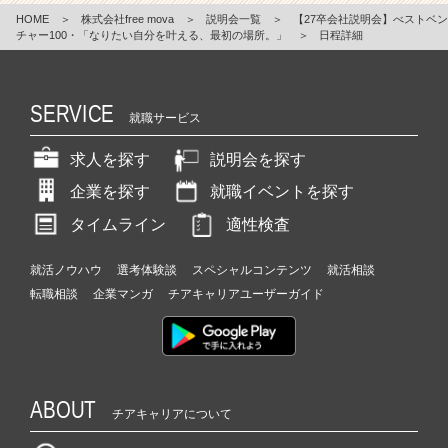
HOME
＞
株式会社free mova
＞
説明会一覧
＞
【27卒会社説明会】べストベン
チャー100・「なりたい自分を叶える、最初の場所。」
＞
日程詳細
SERVICE
就職サービス
求人を探す
説明会を探す
企業を探す
就職イベントを探す
タイムライン
適性検査
就活ノウハウ
選考体験談
スペシャルコンテンツ
就活相談
転職相談
企業マンガ
チアキャリアユーザーガイド
ABOUT
チアキャリアについて