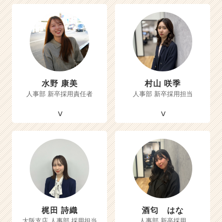
水野 康美
村山 咲季
人事部 新卒採用責任者
人事部 新卒採用担当
梶田 詩織
酒匂 はな
大阪支店 人事部 採用担当
人事部 新卒採用