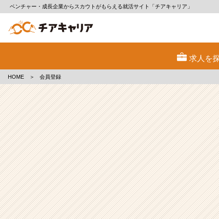
ベンチャー・成長企業からスカウトがもらえる就活サイト「チアキャリア」
会
員
求人を
登
録
HOME
＞
会員登録
|
ベ
ン
チ
ャ
ー・
成
長
企
業
か
ら
ス
カ