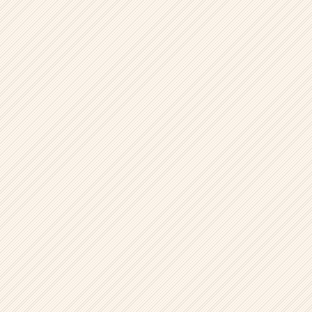
ウ
ト
が
届
く
就
活
サ
イ
ト
チ
ア
キ
ャ
リ
ア
（CheerCareer）