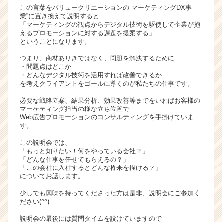
この言葉をバリュークリエーションの”マーケティングDX事
活
業”に置き換えて説明すると
サ
「マーケティングの観点からデジタル技術を駆使して企業が抱
イ
えるプロモーションに対する課題を提案する」
ト
ということになります。
チ
つまり、商材ありきではなく、問題を解決するために
ア
・問題点はどこか
キ
・どんなデジタル技術を活用すれば改善できるか
ャ
を考えクライアントをゴールに導くのが私たちの仕事です。
リ
必要な戦略立案、結果分析、効果改善等までをいわばお客様の
ア
マーケティング担当の様な立ち位置で
（C
Web広告プロモーションのコンサルティングを手掛けていま
h
す。
e
この説明会では、
e
「もっと知りたい！何をやっている会社？」
r
「どんな仕事を任せてもらえるの？」
C
「この会社に入社するとどんな将来を描ける？」
a
についてお話します。
r
少しでも興味を持ってくださった方は是非、説明会にご参加く
e
ださい(^^)
e
r）
説明会の最後には質問タイムを設けていますので