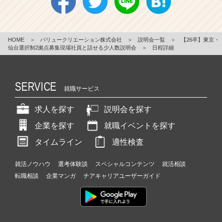
HOME
＞
バリュークリエーション株式会社
＞
説明会一覧
＞
【26卒】東京・
仙台選択制2拠点募集現場社員と話せる少人数説明会
＞
日程詳細
SERVICE
就職サービス
求人を探す
説明会を探す
企業を探す
就職イベントを探す
タイムライン
適性検査
就活ノウハウ
選考体験談
スペシャルコンテンツ
就活相談
転職相談
企業マンガ
チアキャリアユーザーガイド