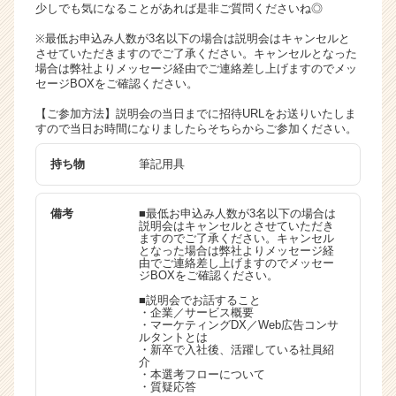
少しでも気になることがあれば是非ご質問くださいね◎
※最低お申込み人数が3名以下の場合は説明会はキャンセルと
させていただきますのでご了承ください。キャンセルとなった
場合は弊社よりメッセージ経由でご連絡差し上げますのでメッ
セージBOXをご確認ください。
【ご参加方法】説明会の当日までに招待URLをお送りいたしま
すので当日お時間になりましたらそちらからご参加ください。
持ち物
筆記用具
備考
■最低お申込み人数が3名以下の場合は
説明会はキャンセルとさせていただき
ますのでご了承ください。キャンセル
となった場合は弊社よりメッセージ経
由でご連絡差し上げますのでメッセー
ジBOXをご確認ください。
■説明会でお話すること
・企業／サービス概要
・マーケティングDX／Web広告コンサ
ルタントとは
・新卒で入社後、活躍している社員紹
介
・本選考フローについて
・質疑応答