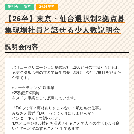
詳
説明会
新卒
2026年卒
細
|
【26卒】東京・仙台選択制2拠点募
ベ
ン
集
現場社員と話せる少人数説明会
チ
ャ
ー・
説明会内容
成
長
企
バリュークリエーション株式会社は100兆円の市場ともいわれ
業
るデジタル広告の世界で毎年成長し続け、今年17期目を迎えた
か
企業です。
ら
♦マーケティングDX事業
ス
♦不動産DX事業
カ
をメイン事業として展開しています。
ウ
「DXって何？商材ありきじゃない！私たちの仕事」
ト
みなさん最近「DX」ってよく耳にしませんか？
が
インターネットで調べると、
届
”DXとはデジタル技術を浸透させることで人々の生活をより良
く
いものへと変革すること”と出てきます。
就