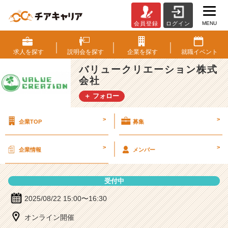
MENU
会員登録
ログイン
バ
リ
ュ
求人を
探す
説明会を
探す
企業を
探す
就職
イベント
ー
バリュークリエーション株式
ク
会社
リ
エ
＋ フォロー
ー
シ
>
>
企業TOP
募集
ョ
ン
株
>
>
企業情報
メンバー
式
会
社
受付中
の
説
2025/08/22 15:00〜16:30
明
オンライン開催
会