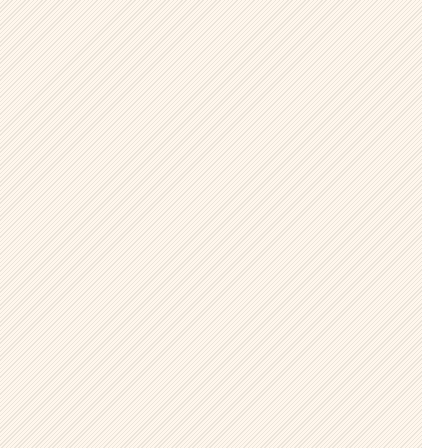
ウ
ト
が
届
く
就
活
サ
イ
ト
チ
ア
キ
ャ
リ
ア
（CheerCareer）