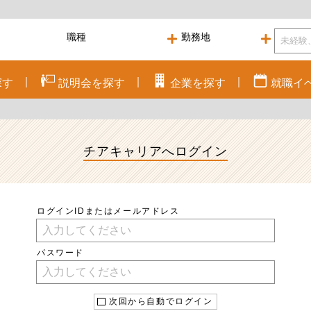
探す
説明会を
探す
企業を
探す
就職
イ
チアキャリアへ
ログイン
ログインIDまたはメールアドレス
パスワード
次回から自動でログイン