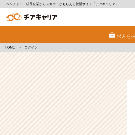
ベンチャー・成長企業からスカウトがもらえる就活サイト「チアキャリア」
ロ
グ
求人を
イ
ン
HOME
＞
ログイン
|
ベ
ン
チ
ャ
ー・
成
長
企
業
か
ら
ス
カ