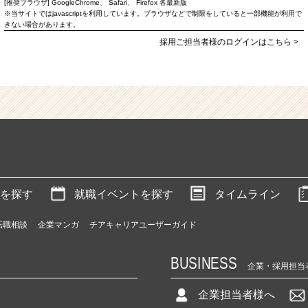
[推奨ブラウザ] GoogleChrome、 Safari、 Firefox 各最新版
※当サイトではjavascriptを利用しています。ブラウザなどで制限をしていると一部機能が利用で
きない場合があります。
採用ご担当者様のログインはこちら >
を探す
就職イベントを探す
タイムライン
転職相談
企業マンガ
チアキャリアユーザーガイド
BUSINESS
企業・採用担当
企業担当者様へ