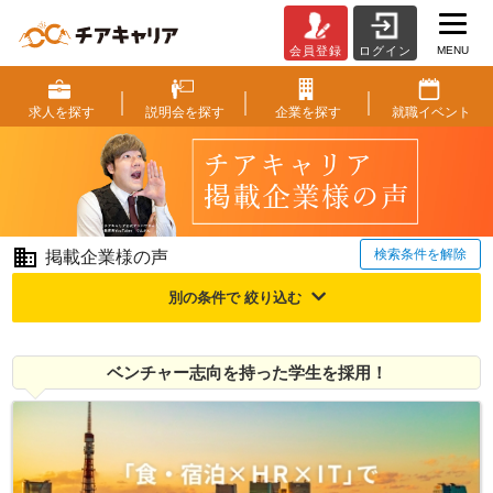
MENU
会員登録
ログイン
ご
掲
載
求人を
探す
説明会を
探す
企業を
探す
就職
イベント
企
業
様
の
声
|
検索条件を解除
掲載企業様の声
ベ
ン
別の条件で 絞り込む
チ
ャ
ー・
ベンチャー志向を持った学生を採用！
成
長
企
業
か