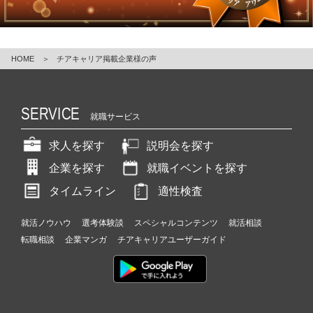
e
r
C
a
HOME
＞
チアキャリア掲載企業様の声
r
e
e
SERVICE
r）
就職サービス
求人を探す
説明会を探す
企業を探す
就職イベントを探す
タイムライン
適性検査
就活ノウハウ
選考体験談
スペシャルコンテンツ
就活相談
転職相談
企業マンガ
チアキャリアユーザーガイド