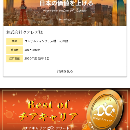
ら
ス
カ
ウ
ト
が
株式会社クオレガ様
届
コンサルティング、人材、その他
業界
く
就
101〜300名
社員数
活
2026年度 新卒 2名
採用実績
サ
イ
詳細を見る
ト
チ
ア
キ
ャ
リ
ア
（C
h
e