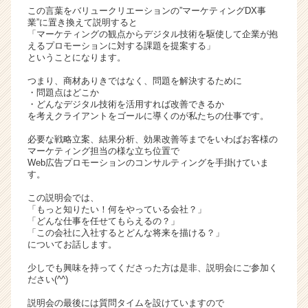
この言葉をバリュークリエーションの”マーケティングDX事
活
業”に置き換えて説明すると
サ
「マーケティングの観点からデジタル技術を駆使して企業が抱
イ
えるプロモーションに対する課題を提案する」
ト
ということになります。
チ
つまり、商材ありきではなく、問題を解決するために
ア
・問題点はどこか
キ
・どんなデジタル技術を活用すれば改善できるか
ャ
を考えクライアントをゴールに導くのが私たちの仕事です。
リ
必要な戦略立案、結果分析、効果改善等までをいわばお客様の
ア
マーケティング担当の様な立ち位置で
（C
Web広告プロモーションのコンサルティングを手掛けていま
h
す。
e
この説明会では、
e
「もっと知りたい！何をやっている会社？」
r
「どんな仕事を任せてもらえるの？」
C
「この会社に入社するとどんな将来を描ける？」
a
についてお話します。
r
少しでも興味を持ってくださった方は是非、説明会にご参加く
e
ださい(^^)
e
r）
説明会の最後には質問タイムを設けていますので