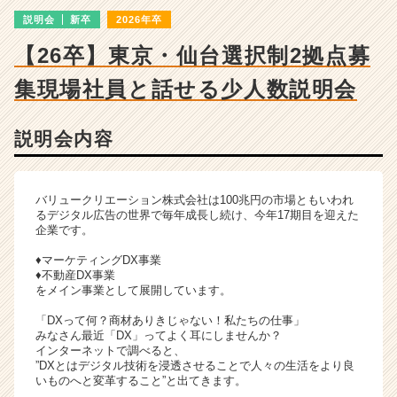
詳
説明会
新卒
2026年卒
細
|
【26卒】東京・仙台選択制2拠点募
ベ
ン
集
現場社員と話せる少人数説明会
チ
ャ
ー・
説明会内容
成
長
企
バリュークリエーション株式会社は100兆円の市場ともいわれ
業
るデジタル広告の世界で毎年成長し続け、今年17期目を迎えた
か
企業です。
ら
♦マーケティングDX事業
ス
♦不動産DX事業
カ
をメイン事業として展開しています。
ウ
「DXって何？商材ありきじゃない！私たちの仕事」
ト
みなさん最近「DX」ってよく耳にしませんか？
が
インターネットで調べると、
届
”DXとはデジタル技術を浸透させることで人々の生活をより良
く
いものへと変革すること”と出てきます。
就