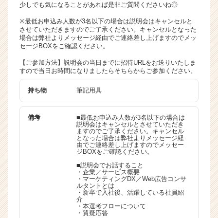
少しでも気になることがあれば是非ご質問くださいね◎
※最低お申込み人数が3名以下の場合は説明会はキャンセルと
させていただきますのでご了承ください。キャンセルとなった
場合は弊社よりメッセージ経由でご連絡差し上げますのでメッ
セージBOXをご確認ください。
【ご参加方法】説明会の当日までに招待URLをお送りいたしま
すので当日お時間になりましたらそちらからご参加ください。
持ち物
筆記用具
備考
■最低お申込み人数が3名以下の場合は
説明会はキャンセルとさせていただき
ますのでご了承ください。キャンセル
となった場合は弊社よりメッセージ経
由でご連絡差し上げますのでメッセー
ジBOXをご確認ください。
■説明会でお話すること
・企業／サービス概要
・マーケティングDX／Web広告コンサ
ルタントとは
・新卒で入社後、活躍している社員紹
介
・本選考フローについて
・質疑応答