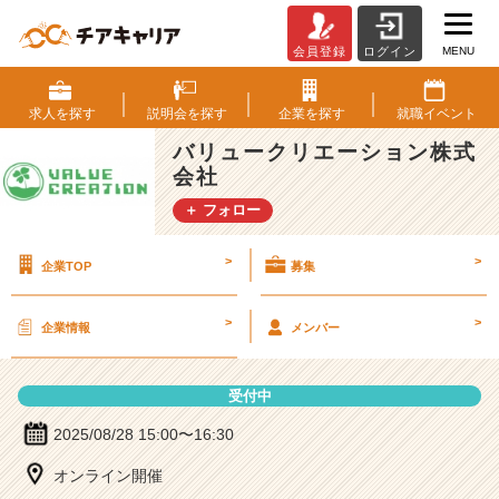
MENU
会員登録
ログイン
バ
リ
ュ
求人を
探す
説明会を
探す
企業を
探す
就職
イベント
ー
バリュークリエーション株式
ク
会社
リ
エ
＋ フォロー
ー
シ
>
>
企業TOP
募集
ョ
ン
株
>
>
企業情報
メンバー
式
会
社
受付中
の
説
2025/08/28 15:00〜16:30
明
オンライン開催
会