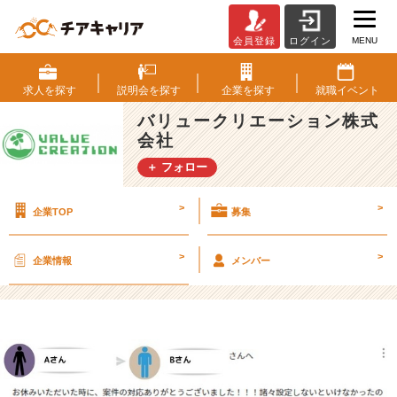
MENU
会員登録
ログイン
社
内
ツ
求人を
探す
説明会を
探す
企業を
探す
就職
イベント
ー
バリュークリエーション株式
ル
会社
で
コ
＋ フォロー
ミ
ニ
>
>
企業TOP
募集
ケ
シ
ョ
>
>
企業情報
メンバー
ン
を
円
滑
化！
あ
の