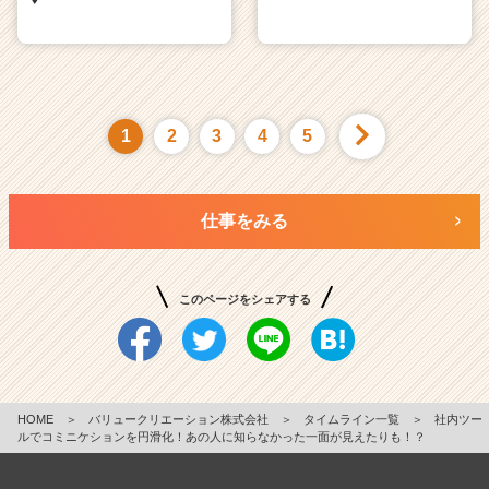
♦
1
2
3
4
5
仕事をみる
このページをシェアする
HOME
＞
バリュークリエーション株式会社
＞
タイムライン一覧
＞
社内ツー
ルでコミニケションを円滑化！あの人に知らなかった一面が見えたりも！？