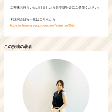
キ
ャ
ご興味お持ちいただけましたら是非説明会にご参加ください♪
リ
ア
▼説明会日程一覧はこちらから
（C
https://cheercareer.jp/company/seminar/3593
h
e
e
r
この投稿の著者
C
a
r
e
e
r）