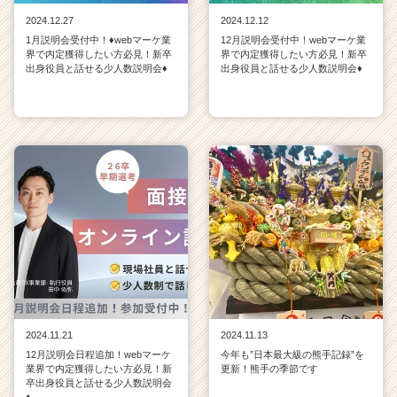
2024.12.27
2024.12.12
1月説明会受付中！♦webマーケ業
12月説明会受付中！webマーケ業
界で内定獲得したい方必見！新卒
界で内定獲得したい方必見！新卒
出身役員と話せる少人数説明会♦
出身役員と話せる少人数説明会♦
2024.11.21
2024.11.13
12月説明会日程追加！webマーケ
今年も”日本最大級の熊手記録”を
業界で内定獲得したい方必見！新
更新！熊手の季節です
卒出身役員と話せる少人数説明会