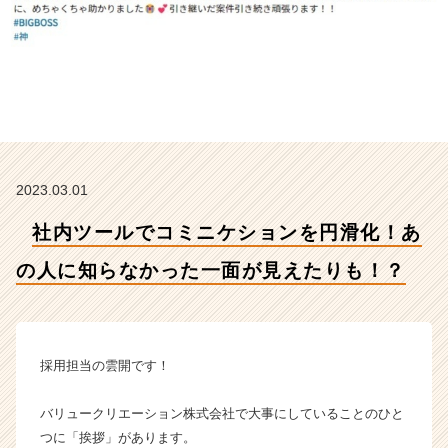
人
に
知
ら
な
か
っ
た
一
2023.03.01
面
が
社内ツールでコミニケションを円滑化！あ
見
え
の人に知らなかった一面が見えたりも！？
た
り
も！？
【バ
リ
採用担当の雲開です！
ュ
ー
バリュークリエーション株式会社で大事にしていることのひと
ク
つに「挨拶」があります。
リ