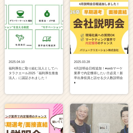
2025.04.10
2025.03.28
福利厚生に取り組む法人としてハ
4月説明会日程追加！♦webマーケ
タラクエール2025「福利厚生推進
業界で内定獲得したい方必見！新
法人」に認証されました！
卒出身役員と話せる少人数説明会
♦