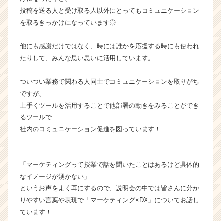
ー・
投稿を送る人と受け取る人以外にとってもコミュニケーション
成
を取るきっかけになっています◎
長
企
他にも感謝だけではなく、時には誰かを応援する時にも使われ
業
か
たりして、みんな思い思いに活用しています。
ら
ス
ついつい業務で関わる人同士でコミュニケーションを取りがち
カ
ですが、
ウ
上手くツールを活用することで他部署の動きをみることができ
ト
るツールで
が
社内のコミュニケーション促進を図っています！
届
く
就
活
「マーケティングって授業で話を聞いたことはあるけど具体的
サ
なイメージが湧かない」
イ
というお声をよく耳にするので、説明会の中では皆さんに分か
ト
りやすい言葉や表現で「マーケティング×DX」についてお話し
チ
ています！
ア