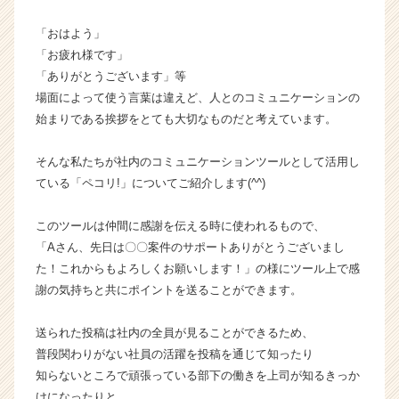
エ
「おはよう」
ー
シ
「お疲れ様です」
ョ
「ありがとうございます」等
ン
場面によって使う言葉は違えど、人とのコミュニケーションの
株
始まりである挨拶をとても大切なものだと考えています。
式
会
そんな私たちが社内のコミュニケーションツールとして活用し
社
ている「ペコリ!」についてご紹介します(^^)
の
タ
イ
このツールは仲間に感謝を伝える時に使われるもので、
ム
「Aさん、先日は〇〇案件のサポートありがとうございまし
ラ
た！これからもよろしくお願いします！」の様にツール上で感
イ
謝の気持ちと共にポイントを送ることができます。
ン】
|
送られた投稿は社内の全員が見ることができるため、
ベ
ン
普段関わりがない社員の活躍を投稿を通じて知ったり
チ
知らないところで頑張っている部下の働きを上司が知るきっか
ャ
けになったりと、