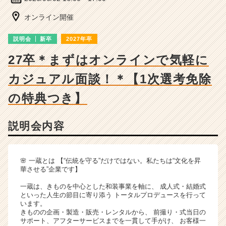
長
企
オンライン開催
業
か
説明会
新卒
2027年卒
ら
ス
27卒＊まずはオンラインで気軽に
カ
カジュアル面談！＊【1次選考免除
ウ
ト
の特典つき】
が
届
く
説明会内容
就
活
サ
🌸 一蔵とは 【“伝統を守る”だけではない。私たちは“文化を昇
イ
華させる”企業です】
ト
チ
一蔵は、きものを中心とした和装事業を軸に、 成人式・結婚式
ア
といった人生の節目に寄り添う トータルプロデュースを行って
います。
キ
きものの企画・製造・販売・レンタルから、 前撮り・式当日の
ャ
サポート、アフターサービスまでを一貫して手がけ、 お客様一
リ