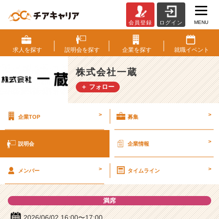
MENU
会員登録
ログイン
株
式
会
求人を
探す
説明会を
探す
企業を
探す
就職
イベント
社
一
株式会社一蔵
蔵
＋ フォロー
の
説
明
>
>
企業TOP
募集
会
詳
細
>
説明会
企業情報
|
ベ
>
>
ン
メンバー
タイムライン
チ
ャ
満席
ー・
成
2026/06/02 16:00〜17:00