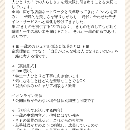
人ひとりの「その人らしさ」を最大限に引き出すことを大切に
ア
しています。
（C
全国に広がる店舗ネットワークと長年培ってきたノウハウを強
みに、 伝統的な美しさを守りながらも、 時代に合わせたデザ
h
イン・サービスへと進化を続けてきました。
e
単に“きものを提供する”のではなく、 きものを通して心が動く
e
瞬間と一生の思い出を届けること。 それが一蔵の使命であり、
r
誇りです。
C
👨‍💻 一蔵のカジュアル面談＆説明会とは 👩‍💻
a
企業理解だけでなく 「自分がどんな社会人になりたいのか」を
r
一緒に考える場です。
e
🔹【実施形式】
e
✅ 1on1形式
r）
＊学生一人ひとりと丁寧に向き合います
＊気になることはどんな些細なことでもOK
＊就活の悩みやキャリア相談も大歓迎
✅ オンライン開催
＊公開日程が合わない場合は個別調整も可能です
🔹【説明会でお話しする内容】
・一蔵の事業内容と、他社にはない強み
・きもの業界の現状と、これからの可能性
・若手社員がどのように挑戦し、成長しているのか