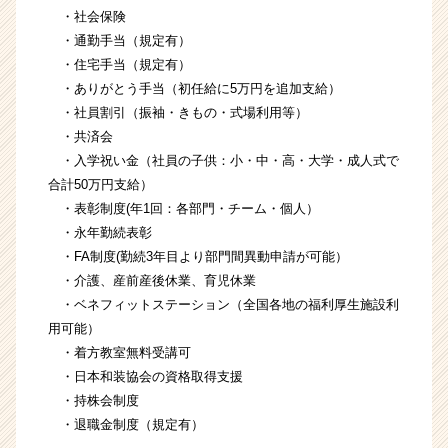
・社会保険
・通勤手当（規定有）
・住宅手当（規定有）
・ありがとう手当（初任給に5万円を追加支給）
・社員割引（振袖・きもの・式場利用等）
・共済会
・入学祝い金（社員の子供：小・中・高・大学・成人式で
合計50万円支給）
・表彰制度(年1回：各部門・チーム・個人）
・永年勤続表彰
・FA制度(勤続3年目より部門間異動申請が可能）
・介護、産前産後休業、育児休業
・ベネフィットステーション（全国各地の福利厚生施設利
用可能）
・着方教室無料受講可
・日本和装協会の資格取得支援
・持株会制度
・退職金制度（規定有）