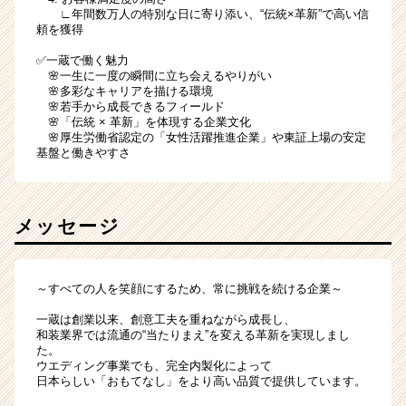
∟年間数万人の特別な日に寄り添い、“伝統×革新”で高い信
頼を獲得
✅一蔵で働く魅力
🌸一生に一度の瞬間に立ち会えるやりがい
🌸多彩なキャリアを描ける環境
🌸若手から成長できるフィールド
🌸「伝統 × 革新」を体現する企業文化
🌸厚生労働省認定の「女性活躍推進企業」や東証上場の安定
基盤と働きやすさ
メッセージ
～すべての人を笑顔にするため、常に挑戦を続ける企業～
一蔵は創業以来、創意工夫を重ねながら成長し、
和装業界では流通の“当たりまえ”を変える革新を実現しまし
た。
ウエディング事業でも、完全内製化によって
日本らしい「おもてなし」をより高い品質で提供しています。