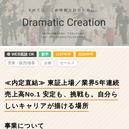
証
上
場
／
業
界
5
年
連
WEB面談 OK
新卒
2027年卒
2028年卒
続
売
営業・販売/接客
企画
セールス
上
高
No.1
≪内定直結≫ 東証上場／業界5年連続
安
定
売上高No.1 安定も、挑戦も。自分ら
も、
挑
しいキャリアが描ける場所
戦
も。
自
事業について
分