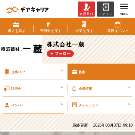
MENU
会員登録
ログイン
株
式
会
求人を
探す
説明会を
探す
企業を
探す
就職
イベント
社
一
株式会社一蔵
蔵
＋ フォロー
の
採
用/
>
企業TOP
募集
求
人
-
>
>
説明会
企業情報
≪
内
>
>
定
メンバー
タイムライン
直
結
≫
最終更新： 2026年08月07日 09:10
東