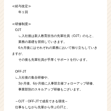
≪給与改定≫
年１回
≪研修制度≫
OJT
∟入社後は新人教育担当の先輩社員（OJT）のもと、
業務の基礎を習得していきます。
6カ月後にはそれぞれの業務において独り立ちしていき
ますが、
その後も先輩社員が手厚くサポートを行います。
OFF-JT
∟入社後の集合研修や、
3か月後、6か月後に人事部主催フォローアップ研修、
事業部別のスキルアップ研修もございます。
～OJT・OFF-JTで成長できる環境～
仕事をしながら先輩から学ぶOJTと、