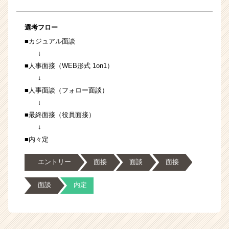
選考フロー
■カジュアル面談
↓
■人事面接（WEB形式 1on1）
↓
■人事面談（フォロー面談）
↓
■最終面接（役員面接）
↓
■内々定
エントリー
面接
面談
面接
面談
内定