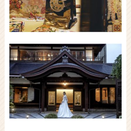
企
業
か
ら
ス
カ
ウ
ト
が
届
く
就
活
サ
イ
ト
チ
ア
キ
ャ
リ