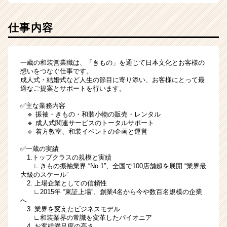
ア
（CheerCareer）
仕事内容
一蔵の和装営業職は、「きもの」を通じて日本文化とお客様の
想いをつなぐ仕事です。
成人式・結婚式など人生の節目に寄り添い、お客様にとって最
適なご提案とサポートを行います。
✅主な業務内容
🔹 振袖・きもの・和装小物の販売・レンタル
🔹 成人式関連サービスのトータルサポート
🔹 着方教室、和装イベントの企画と運営
✅一蔵の実績
1.トップクラスの規模と実績
∟きもの振袖業界 “No.1”、全国で100店舗超を展開 “業界最
大級のスケール”
2. 上場企業としての信頼性
∟2015年 “東証上場”、創業4名から今や数百名規模の企業
へ
3. 業界を変えたビジネスモデル
∟和装業界の常識を変革したパイオニア
4. お客様満足度の高さ