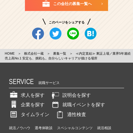
この会社の募集一覧へ
このページをシェアする
HOME
＞
株式会社一蔵
＞
募集一覧
＞
≪内定直結≫ 東証上場／業界5年連続
売上高No.1 安定も、挑戦も。自分らしいキャリアが描ける場所
SERVICE
就職サービス
求人を探す
説明会を探す
企業を探す
就職イベントを探す
タイムライン
適性検査
就活ノウハウ
選考体験談
スペシャルコンテンツ
就活相談