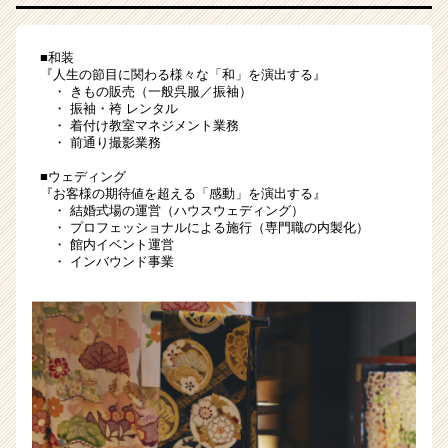
ら
し
■和装
い
『人生の節目に関わる様々な「和」を演出する』
キ
・ きもの販売（一般呉服／振袖）
ャ
・ 振袖・袴 レンタル
リ
・ 着付け教室マネジメント業務
・ 前通り撮影業務
ア
が
■ウェディング
描
『お客様の期待値を超える「感動」を演出する』
け
・ 結婚式場の運営（ハウスウェディング）
・ プロフェッショナルによる施行（専門職の内製化）
る
・ 館内イベント運営
場
・ インバウンド事業
所
|
ベ
ン
チ
ャ
ー・
成
長