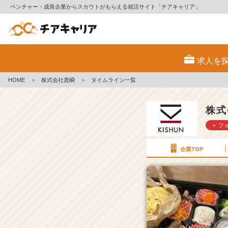
ベンチャー・成長企業からスカウトがもらえる就活サイト「チアキャリア」
株
式
求人を
会
社
HOME
＞
株式会社貴瞬
＞
タイムライン一覧
貴
瞬
の
株式
タ
＋ フ
イ
ム
ラ
企業TOP
イ
ン
一
覧
|
ベ
ン