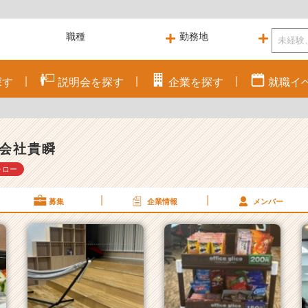
探す
説明会を
探す
企業を
探す
就職
イ
会社貴瞬
ォロー
募集
企業情報
メンバー