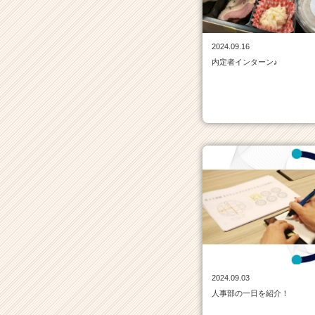
チ
ャ
ー・
2024.09.16
成
内定者インターン♪
長
企
業
か
ら
ス
カ
ウ
ト
が
届
く
就
活
サ
2024.09.03
イ
人事部の一日を紹介！
ト