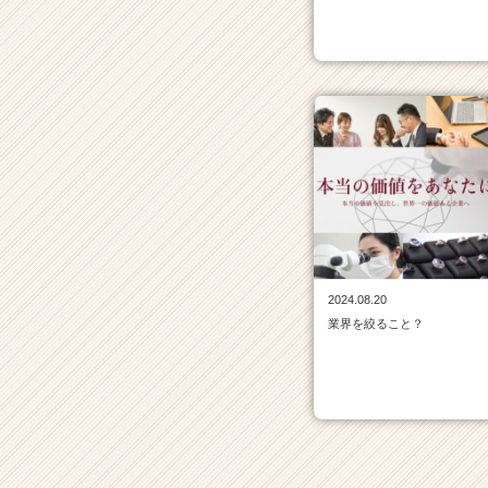
チ
ア
キ
ャ
リ
ア
（C
h
e
e
r
C
a
r
2024.08.20
e
業界を絞ること？
e
r）