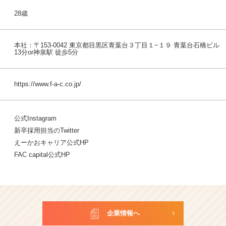
28歳
本社：〒153-0042 東京都目黒区青葉台３丁目１−１９ 青葉台石橋ビル
13分or神泉駅 徒歩5分
https://www.f-a-c.co.jp/
公式Instagram
新卒採用担当のTwitter
えーかおキャリア公式HP
FAC capital公式HP
企業情報へ