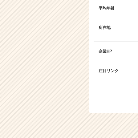
く
平均年齢
就
活
サ
所在地
イ
ト
チ
ア
企業HP
キ
ャ
リ
注目リンク
ア
（C
h
e
e
r
C
a
r
e