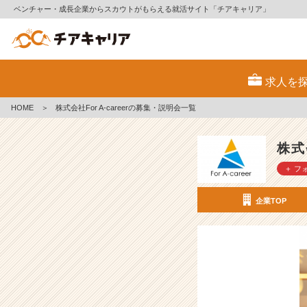
ベンチャー・成長企業からスカウトがもらえる就活サイト「チアキャリア」
株
式
求人を
会
社
HOME
＞
株式会社For A-careerの募集・説明会一覧
F
o
r
株式会
A
＋ フ
-
c
a
企業TOP
r
e
e
r
の
採
用/