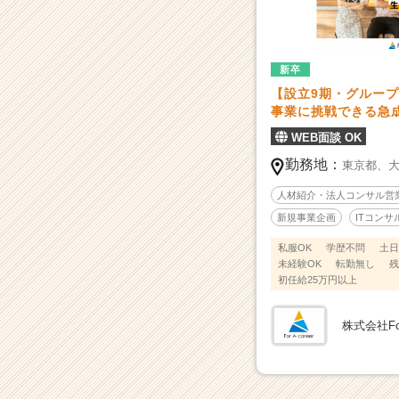
ア
も
切
り
新卒
拓
【設立9期・グループ
く
事業に挑戦できる急
急
成
WEB面談 OK
長
勤務地：
東京都、
ベ
ン
人材紹介・法人コンサル営
チ
新規事業企画
ITコンサ
ャ
ー
私服OK
学歴不問
土日
企
未経験OK
転勤無し
残
初任給25万円以上
業
で
新
株式会社For 
規
事
業
に