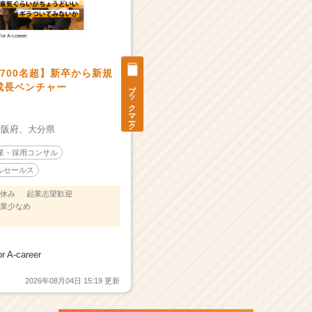
700名超】新卒から新規
ブックマーク
成長ベンチャー
大阪府、
大分県
業・採用コンサル
ルセールス
休み
起業志望歓迎
業少なめ
A-career
2026年08月04日 15:19 更新