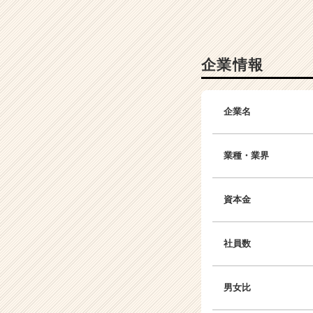
も
挑
戦
|
企業情報
ベ
ン
チ
企業名
ャ
ー・
成
業種・業界
長
企
業
資本金
か
ら
ス
社員数
カ
ウ
ト
男女比
が
届