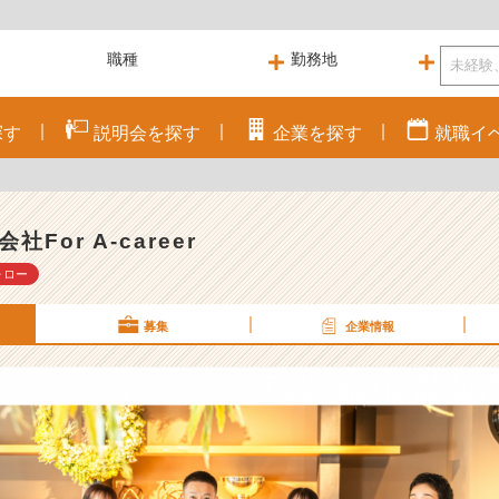
探す
説明会を
探す
企業を
探す
就職
イ
社For A-career
ォロー
募集
企業情報