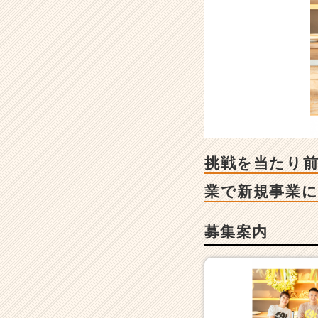
求
人
-
挑
戦
を
当
た
り
前
に、
挑戦を当たり前
2
0
業で新規事業
代
で
募集案内
事
業
も
キ
ャ
リ