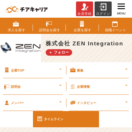
MENU
会員登録
ログイン
性
格
診
求人を
探す
説明会を
探す
企業を
探す
就職
イベント
断
で
株式会社 ZEN Integration
知
＋ フォロー
る
自
分
>
>
企業TOP
募集
の
こ
と
>
>
説明会
企業情報
#
2
>
>
6
メンバー
インタビュー
卒
＃
タイムライン
2
7