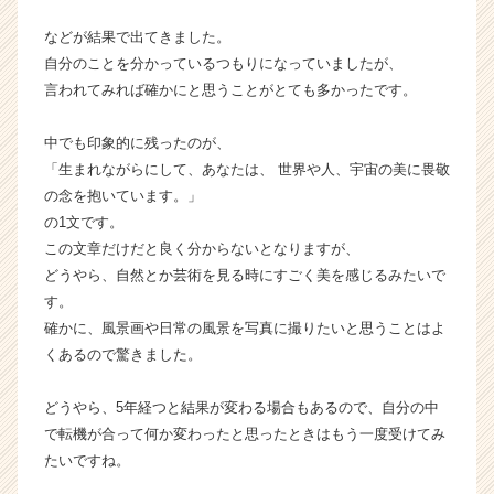
ム
などが結果で出てきました。
ラ
自分のことを分かっているつもりになっていましたが、
イ
ン】
言われてみれば確かにと思うことがとても多かったです。
|
ベ
中でも印象的に残ったのが、
ン
「生まれながらにして、あなたは、 世界や人、宇宙の美に畏敬
チ
の念を抱いています。」
ャ
の1文です。
ー・
この文章だけだと良く分からないとなりますが、
成
長
どうやら、自然とか芸術を見る時にすごく美を感じるみたいで
企
す。
業
確かに、風景画や日常の風景を写真に撮りたいと思うことはよ
か
くあるので驚きました。
ら
ス
どうやら、5年経つと結果が変わる場合もあるので、自分の中
カ
で転機が合って何か変わったと思ったときはもう一度受けてみ
ウ
ト
たいですね。
が