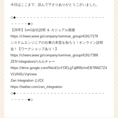
届
今日はここまで、読んで下さりありがとうございました。
く
就
◇◆－－－－－－－－－－－－－－－－－－－－－－－－－－
活
－－－－－◆◇
サ
【26卒】1on1会社説明 ＆ カジュアル面接
イ
ト
https://cheercareer.jp/company/seminar_group/4191/7278
チ
システムエンジニアの仕事の本質を知ろう！オンライン説明
ア
会！【ワークショップあり！】
キ
https://cheercareer.jp/company/seminar_group/4191/7388
ャ
ZEN Integrationのカルチャー
リ
https://drive.google.com/file/d/1nYOELgTq8R8zImEB78WZ7Z4
ア
VLVA91cVq/view
（C
h
Zen Integration 公式X
e
https://twitter.com/zen_integration
e
◇◆－－－－－－－－－－－－－－－－－－－－－－－－－－
r
－－－－－◆◇
C
a
r