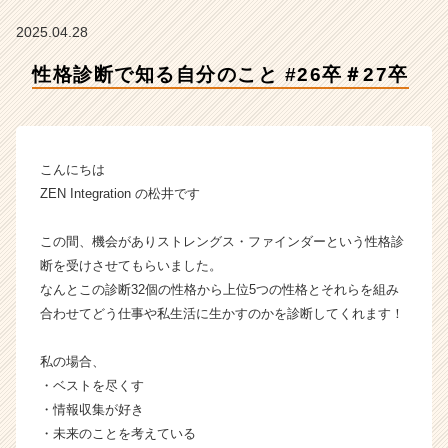
卒
【株
2025.04.28
式
会
性格診断で知る自分のこと #26卒＃27卒
社
Z
E
N
こんにちは
I
n
ZEN Integration の松井です
t
e
この間、機会がありストレングス・ファインダーという性格診
g
断を受けさせてもらいました。
r
なんとこの診断32個の性格から上位5つの性格とそれらを組み
a
合わせてどう仕事や私生活に生かすのかを診断してくれます！
t
i
o
私の場合、
n
・ベストを尽くす
の
・情報収集が好き
タ
・未来のことを考えている
イ