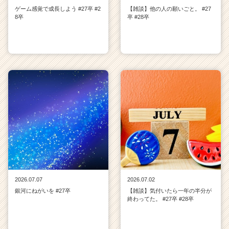
ゲーム感覚で成長しよう #27卒 #2
【雑談】他の人の願いごと。 #27
8卒
卒 #28卒
2026.07.07
2026.07.02
銀河にねがいを #27卒
【雑談】気付いたら一年の半分が
終わってた。 #27卒 #28卒