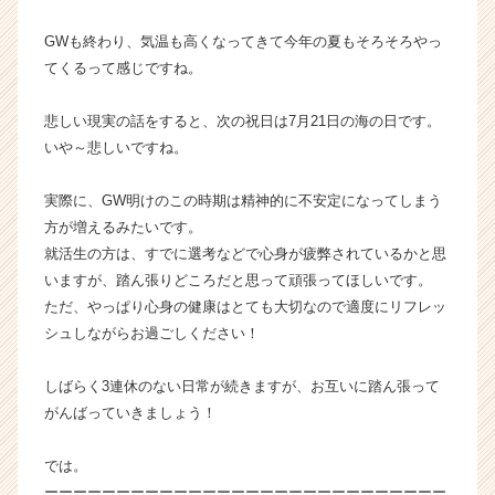
ン
GWも終わり、気温も高くなってきて今年の夏もそろそろやっ
チ
ャ
てくるって感じですね。
ー・
成
悲しい現実の話をすると、次の祝日は7月21日の海の日です。
長
いや～悲しいですね。
企
業
実際に、GW明けのこの時期は精神的に不安定になってしまう
か
方が増えるみたいです。
ら
ス
就活生の方は、すでに選考などで心身が疲弊されているかと思
カ
いますが、踏ん張りどころだと思って頑張ってほしいです。
ウ
ただ、やっぱり心身の健康はとても大切なので適度にリフレッ
ト
シュしながらお過ごしください！
が
届
しばらく3連休のない日常が続きますが、お互いに踏ん張って
く
がんばっていきましょう！
就
活
サ
では。
イ
ーーーーーーーーーーーーーーーーーーーーーーーーーーーー