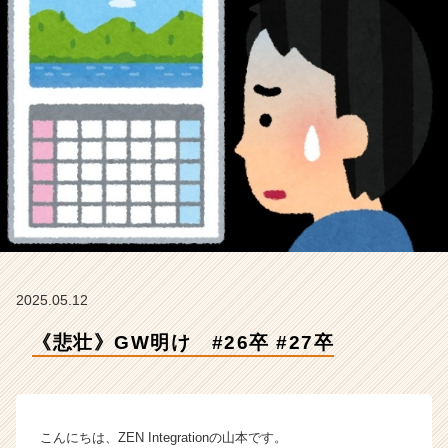
E
N
I
n
t
e
g
r
a
t
i
o
n
の
タ
2025.05.12
イ
《悲壮》GW明け #26卒 #27卒
ム
ラ
イ
ン】
|
こんにちは、ZEN Integrationの山本です。
ベ