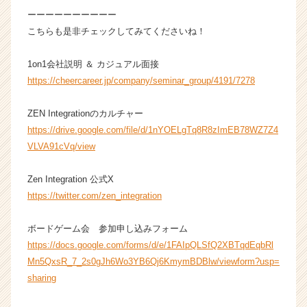
ト
ーーーーーーーーーー
チ
こちらも是非チェックしてみてくださいね！
ア
キ
1on1会社説明 ＆ カジュアル面接
ャ
リ
https://cheercareer.jp/company/seminar_group/4191/7278
ア
（C
ZEN Integrationのカルチャー
h
https://drive.google.com/file/d/1nYOELgTq8R8zImEB78WZ7Z4
e
VLVA91cVq/view
e
r
Zen Integration 公式X
C
a
https://twitter.com/zen_integration
r
e
ボードゲーム会 参加申し込みフォーム
e
https://docs.google.com/forms/d/e/1FAIpQLSfQ2XBTqdEqbRl
r）
Mn5QxsR_7_2s0gJh6Wo3YB6Qj6KmymBDBlw/viewform?usp=
sharing