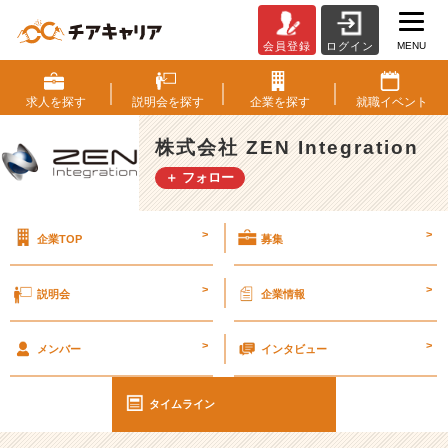
MENU
会員登録
ログイン
《悲
壮》
G
求人を
探す
説明会を
探す
企業を
探す
就職
イベント
W
明
株式会社 ZEN Integration
け
＋ フォロー
#
2
6
>
>
企業TOP
募集
卒
#
2
>
>
説明会
企業情報
7
卒
>
>
【株
メンバー
インタビュー
式
会
タイムライン
社
Z