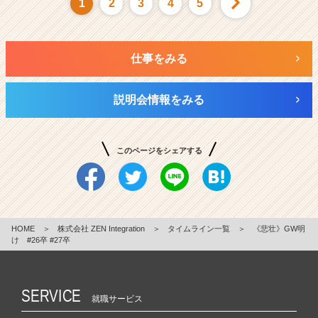
1
2
3
4
5
仕事をみる
説明会情報をみる
このページをシェアする
HOME
＞
株式会社 ZEN Integration
＞
タイムライン一覧
＞
《悲壮》GW明
け #26卒 #27卒
SERVICE
就職サービス