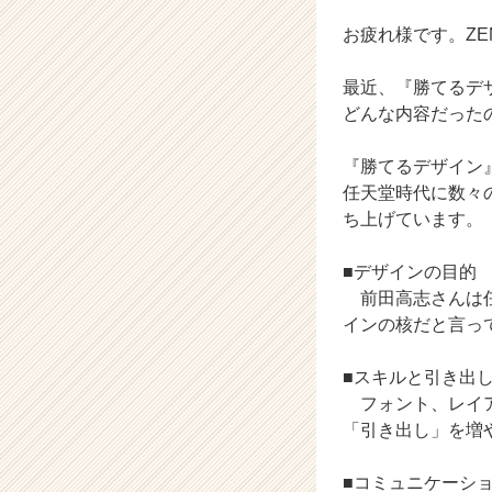
o
n
お疲れ様です。ZEN I
の
タ
最近、『勝てるデ
イ
どんな内容だった
ム
ラ
『勝てるデザイン
イ
ン】
任天堂時代に数々
|
ち上げています。
ベ
ン
■デザインの目的
チ
前田高志さんは任
ャ
インの核だと言っ
ー・
成
長
■スキルと引き出
企
フォント、レイアウ
業
「引き出し」を増
か
ら
■コミュニケーシ
ス