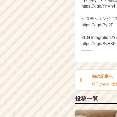
r
https://x.gd/YnXh4
C
a
システムエンジニ
r
https://x.gd/Pyi2P
e
e
r）
ZEN Integrati
https://x.gd/SvH8P
--------
前の記事へ
明日は会議＆懇親会
投稿一覧