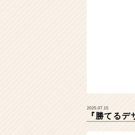
卒
#
2
7
卒
【株
式
会
社
Z
E
N
I
n
t
e
g
2025.07.15
r
『勝てるデザ
a
t
i