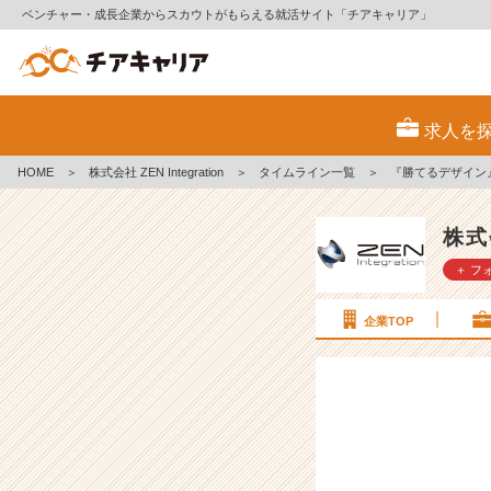
ベンチャー・成長企業からスカウトがもらえる就活サイト「チアキャリア」
『勝
て
求人を
る
デ
HOME
＞
株式会社 ZEN Integration
＞
タイムライン一覧
＞
『勝てるデザイン』
ザ
イ
ン』
株式会
を
＋ フ
読
み
ま
企業TOP
し
た
【感
想】
#
2
6