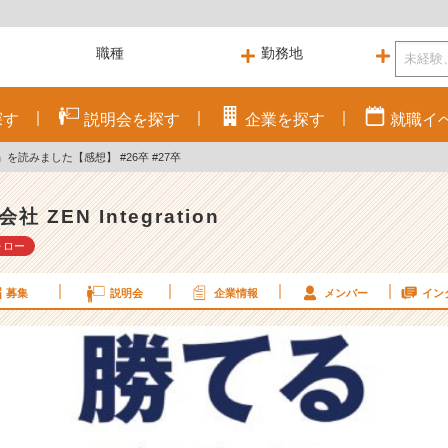
探す
説明会を
探す
企業を
探す
就職
イ
を読みました【感想】 #26卒 #27卒
社 ZEN Integration
ォロー
募集
説明会
企業情報
メンバー
イン