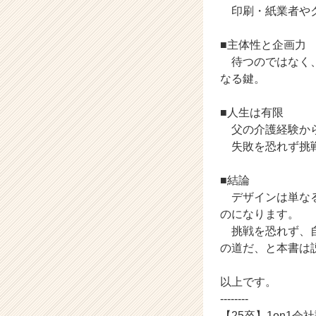
印刷・紙業者やク
カ
ウ
ト
■主体性と企画力
が
待つのではなく、
届
なる鍵。
く
就
■人生は有限
活
父の介護経験から
サ
失敗を恐れず挑戦
イ
ト
チ
■結論
ア
デザインは単なる
キ
のになります。
ャ
挑戦を恐れず、自
リ
の道だ、と本書は
ア
（C
h
以上です。
e
--------
e
【25卒】1on1会