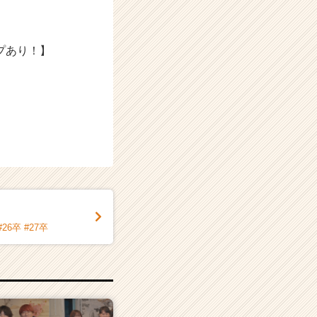
プあり！】
6卒 #27卒