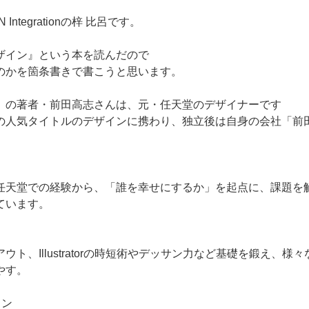
ntegrationの梓 比呂です。
ザイン』という本を読んだので
のかを箇条書きで書こうと思います。
』の著者・前田高志さんは、元・任天堂のデザイナーです
の人気タイトルのデザインに携わり、独立後は自身の会社「前
天堂での経験から、「誰を幸せにするか」を起点に、課題を
ています。
し
ト、Illustratorの時短術やデッサン力など基礎を鍛え、様
やす。
ョン