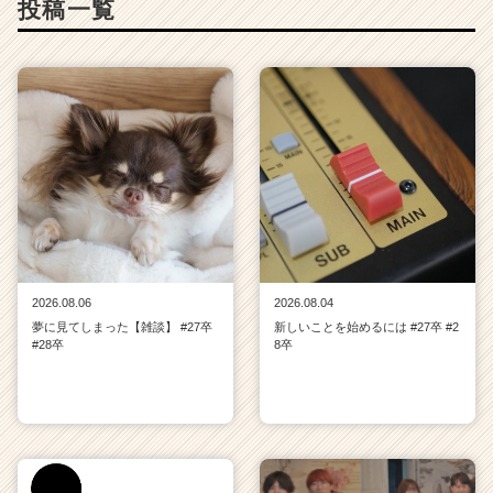
r
投稿一覧
C
a
r
e
e
r）
2026.08.06
2026.08.04
夢に見てしまった【雑談】 #27卒
新しいことを始めるには #27卒 #2
#28卒
8卒