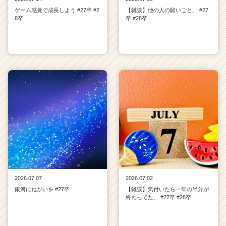
ゲーム感覚で成長しよう #27卒 #2
【雑談】他の人の願いごと。 #27
8卒
卒 #28卒
2026.07.07
2026.07.02
銀河にねがいを #27卒
【雑談】気付いたら一年の半分が
終わってた。 #27卒 #28卒