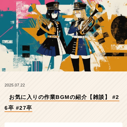
卒
#
2
7
卒
【株
式
会
社
Z
E
N
I
n
t
2025.07.22
e
お気に入りの作業BGMの紹介【雑談】 #2
g
r
6卒 #27卒
a
t
i
o