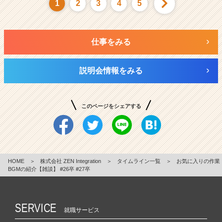
1
2
3
4
5
仕事をみる
説明会情報をみる
このページをシェアする
HOME
＞
株式会社 ZEN Integration
＞
タイムライン一覧
＞
お気に入りの作業
BGMの紹介【雑談】 #26卒 #27卒
SERVICE
就職サービス