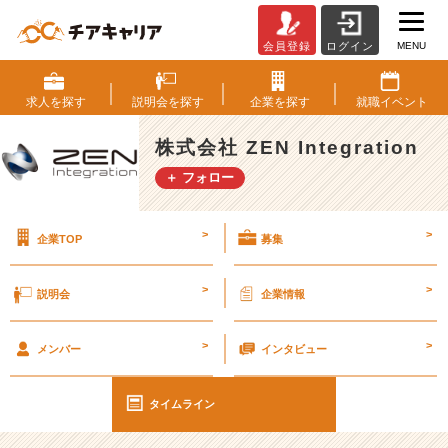
MENU
会員登録
ログイン
お
気
に
求人を
探す
説明会を
探す
企業を
探す
就職
イベント
入
り
株式会社 ZEN Integration
の
＋ フォロー
作
業
B
>
>
企業TOP
募集
G
M
の
>
>
説明会
企業情報
紹
介
>
>
【雑
メンバー
インタビュー
談】
#
タイムライン
2
6