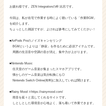
n
お疲れ様です。ZEN Integrationの梓 比呂です。
の
タ
今回は、私が在宅で作業する時によく聴いている「作業BGM」
イ
を紹介します。
ム
ラ
ちょっとした雑談ですが、よければ参考にしてみてください！
イ
ン】
■AirPods Proのノイズキャンセリング
|
BGMというよりは「静寂」を作るために必須アイテムです。
ベ
周囲の生活音や空調の音が消え、集中力が上がります。
ン
チ
■Nintendo Music
ャ
ー・
任天堂のゲーム音楽が集まったスマホアプリです。
成
懐かしのゲーム音楽は気分転換にも◎
長
Nintendo Switch Online(有料)に加入していれば聞けます。
企
業
■Rainy Mood ※https://rainymood.com/
か
雨音を延々と流してくれるサイトです。
ら
しとしとした環境音が心地よく、落ち着いて作業できます。
ス