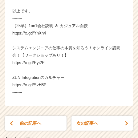
カ
ウ
以上です。
ト
--------
が
【25卒】1on1会社説明 ＆ カジュアル面接
届
https://x.gd/YnXh4
く
就
システムエンジニアの仕事の本質を知ろう！オンライン説明
活
サ
会！【ワークショップあり！】
イ
https://x.gd/Pyi2P
ト
チ
ZEN Integrationのカルチャー
ア
https://x.gd/SvH8P
キ
--------
ャ
リ
ア
（C
h
前の記事へ
次の記事へ
e
e