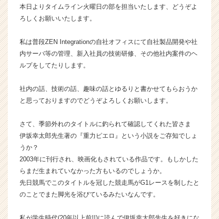
本日よりタイムライン火曜日の部を担当いたします、どうぞよ
ベ
ろしくお願いいたします。
ン
チ
ャ
私は普段ZEN Integrationの自社オフィスにて自社製品開発や社
ー・
内サーバ等の管理、新入社員の技術研修、その他社内案件のヘ
成
ルプをしてたりします。
長
企
社内の話、技術の話、趣味の話とゆるりと書かせてもらおうか
業
と思っておりますのでどうぞよろしくお願いします。
か
ら
ス
さて、季節外れのタイトルに釣られて確認してくれた皆さま
カ
伊坂幸太郎先生著の『重力ピエロ』という小説をご存知でしょ
ウ
うか？
ト
2003年に刊行され、映画化もされている作品です。もしかした
が
らまだ生まれていなかった方もいるのでしょうか。
届
先日競馬でこのタイトルを冠した競走馬がG1レースを制したと
く
就
のことでまた脚光を浴びているみたいなんです。
活
サ
私が学生時代(20年以上前!!)に読んで伊坂幸太郎先生を好きにな