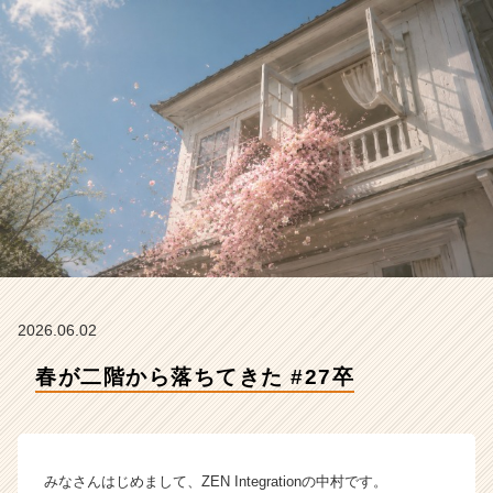
Z
E
N
I
n
t
e
g
r
a
t
i
o
n
の
2026.06.02
タ
春が二階から落ちてきた #27卒
イ
ム
ラ
イ
ン】
みなさんはじめまして、ZEN Integrationの中村です。
|