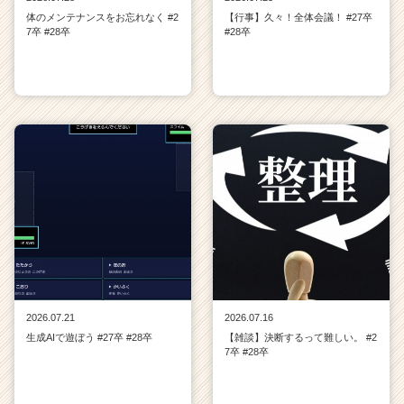
体のメンテナンスをお忘れなく #2
【行事】久々！全体会議！ #27卒
7卒 #28卒
#28卒
2026.07.21
2026.07.16
生成AIで遊ぼう #27卒 #28卒
【雑談】決断するって難しい。 #2
7卒 #28卒