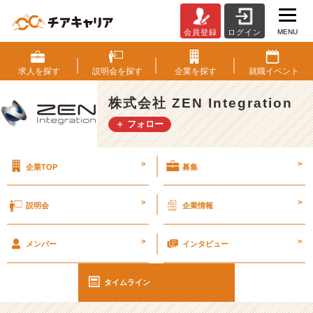
MENU
会員登録
ログイン
春
が
二
求人を
探す
説明会を
探す
企業を
探す
就職
イベント
階
か
株式会社 ZEN Integration
ら
＋ フォロー
落
ち
て
>
>
企業TOP
募集
き
た
#
>
>
説明会
企業情報
2
7
>
>
卒
メンバー
インタビュー
【株
式
タイムライン
会
社