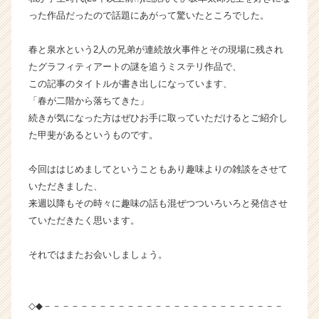
イ
った作品だったので話題にあがって驚いたところでした。
ト
チ
春と泉水という2人の兄弟が連続放火事件とその現場に残され
ア
たグラフィティアートの謎を追うミステリ作品で、
キ
ャ
この記事のタイトルが書き出しになっています、
リ
「春が二階から落ちてきた」
ア
続きが気になった方はぜひお手に取っていただけるとご紹介し
（C
た甲斐があるというものです。
h
e
今回ははじめましてということもあり趣味よりの雑談をさせて
e
いただきました、
r
C
来週以降もその時々に趣味の話も混ぜつついろいろと発信させ
a
ていただきたく思います。
r
e
それではまたお会いしましょう。
e
r）
◇◆－－－－－－－－－－－－－－－－－－－－－－－－－－