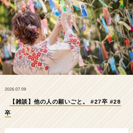
式
会
社
Z
E
N
I
n
t
e
g
r
a
t
i
2026.07.09
o
【雑談】他の人の願いごと。 #27卒 #28
n
の
卒
タ
イ
ム
ラ