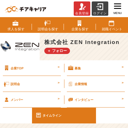
MENU
会員登録
ログイン
【雑
談】
他
求人を
探す
説明会を
探す
企業を
探す
就職
イベント
の
人
株式会社 ZEN Integration
の
＋ フォロー
願
い
ご
>
>
企業TOP
募集
と。
#
2
>
>
説明会
企業情報
7
卒
>
>
#
メンバー
インタビュー
2
8
タイムライン
卒
【株