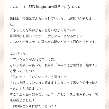
イ
こんにちは、ZEN Integrationの新見です (｡･ω･｡)ﾉ
ン】
|
先日近くの施設でぶらぶらしていたら、七夕飾りがありまし
ベ
た。
ン
チ
「もうそんな季節かぁ」と思いながら見ていて、
ャ
真面目なお願いごとから、少しクスっとなるのまで
ー・
いろいろバラエティに富んだお願いがあって面白かったです。
成
長
ふと見たら、
企
「マンションが売れますように」
業
というお願いがあって、私自身「今年こそは絶対引っ越す！」
か
ら
と思っていたので、
ス
「私に売ってください」という気持ちと
カ
「むしろ隣にマンション買えますようにって書いた短冊を結ぶ
ウ
べきか」と悩みました。
ト
すごく全く顔も知らない人とニーズとシーズが嚙みあいそうで
が
運命感じました！
届
（お値段とか条件はおいといて！）
く