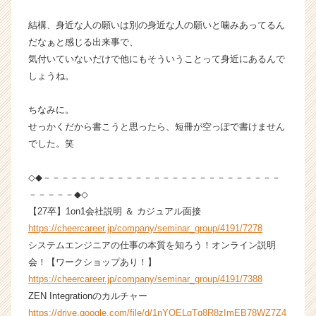
就
活
結構、身近な人の願いは別の身近な人の願いと噛みあってるん
サ
だなぁと感じる出来事で、
イ
気付いていないだけで他にもそういうことって身近にあるんで
ト
しょうね。
チ
ア
ちなみに。
キ
ャ
せっかくだから書こうと思ったら、短冊が空っぽで書けません
リ
でした。笑
ア
（C
◇◆－－－－－－－－－－－－－－－－－－－－－－－－－－
h
－－－－－◆◇
e
【27卒】1on1会社説明 ＆ カジュアル面接
e
https://cheercareer.jp/company/seminar_group/4191/7278
r
C
システムエンジニアの仕事の本質を知ろう！オンライン説明
a
会！【ワークショップあり！】
r
https://cheercareer.jp/company/seminar_group/4191/7388
e
ZEN Integrationのカルチャー
e
https://drive.google.com/file/d/1nYOELgTq8R8zImEB78WZ7Z4