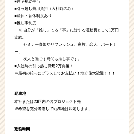
■住宅補助手当
■引っ越し費用負担（入社時のみ）
■産休・育休制度あり
■推し事制度
※ 自分が「推し」てる「事」に対する活動費として1万円
支給。
セミナー参加やリフレッシュ、家族、恋人、パートナ
ー、
友人と過ごす時間も推し事です。
■入社時の引っ越し費用2万負担！
⇒最初の給与にプラスしてお支払い！地方住大歓迎！！！
勤務地
本社または23区内の各プロジェクト先
※希望を充分考慮して勤務地は決定します。
勤務時間