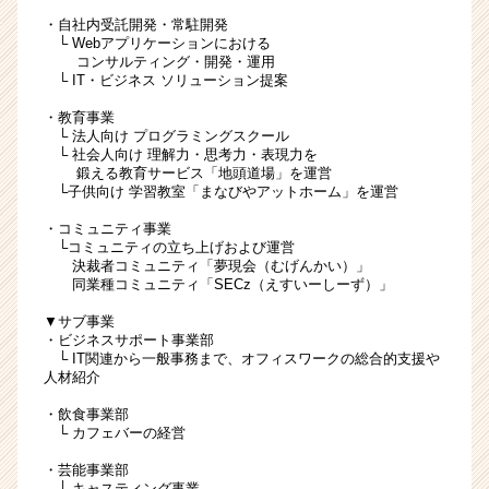
ウ
・自社内受託開発・常駐開発
ト
└ Webアプリケーションにおける
が
コンサルティング・開発・運用
└ IT・ビジネス ソリューション提案
届
く
・教育事業
就
└ 法人向け プログラミングスクール
活
└ 社会人向け 理解力・思考力・表現力を
鍛える教育サービス「地頭道場」を運営
サ
└子供向け 学習教室「まなびやアットホーム」を運営
イ
ト
・コミュニティ事業
チ
└コミュニティの立ち上げおよび運営
ア
決裁者コミュニティ「夢現会（むげんかい）」
同業種コミュニティ「SECz（えすいーしーず）」
キ
ャ
▼サブ事業
リ
・ビジネスサポート事業部
ア
└ IT関連から一般事務まで、オフィスワークの総合的支援や
人材紹介
（CheerCareer）
・飲食事業部
└ カフェバーの経営
・芸能事業部
└ キャスティング事業