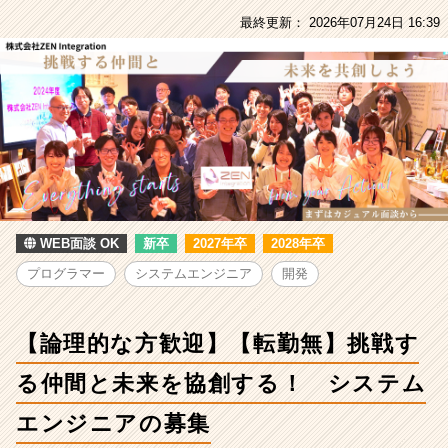
【転
最終更新： 2026年07月24日 16:39
勤
無】
挑
戦
す
る
仲
間
と
未
来
WEB面談 OK
新卒
2027年卒
2028年卒
を
プログラマー
システムエンジニア
開発
協
創
す
【論理的な方歓迎】【転勤無】挑戦す
る！
シ
る仲間と未来を協創する！ システム
ス
テ
エンジニアの募集
ム
エ