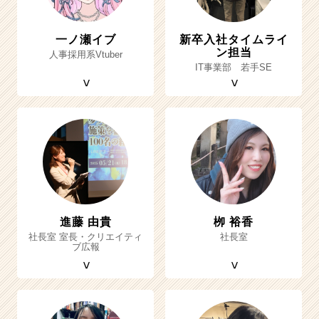
一ノ瀬イブ
新卒入社タイムライ
ン担当
人事採用系Vtuber
IT事業部 若手SE
進藤 由貴
栁 裕香
社長室 室長・クリエイティ
社長室
ブ広報