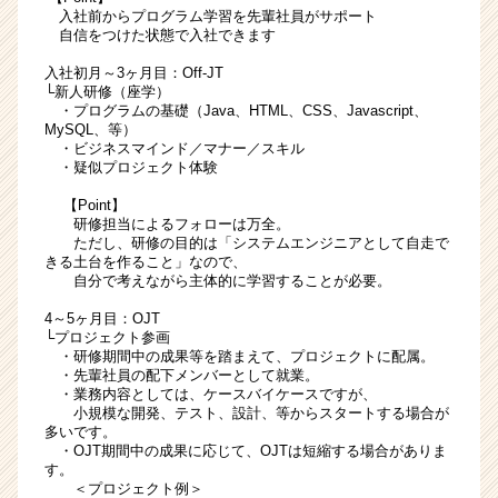
入社前からプログラム学習を先輩社員がサポート
自信をつけた状態で入社できます
入社初月～3ヶ月目：Off-JT
└新人研修（座学）
・プログラムの基礎（Java、HTML、CSS、Javascript、
MySQL、等）
・ビジネスマインド／マナー／スキル
・疑似プロジェクト体験
【Point】
研修担当によるフォローは万全。
ただし、研修の目的は「システムエンジニアとして自走で
きる土台を作ること」なので、
自分で考えながら主体的に学習することが必要。
4～5ヶ月目：OJT
└プロジェクト参画
・研修期間中の成果等を踏まえて、プロジェクトに配属。
・先輩社員の配下メンバーとして就業。
・業務内容としては、ケースバイケースですが、
小規模な開発、テスト、設計、等からスタートする場合が
多いです。
・OJT期間中の成果に応じて、OJTは短縮する場合がありま
す。
＜プロジェクト例＞