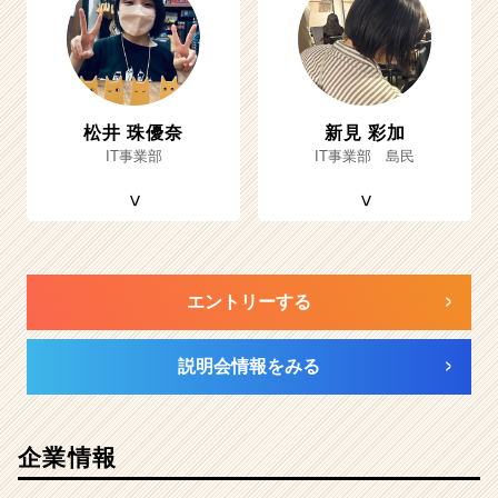
松井 珠優奈
新見 彩加
IT事業部
IT事業部 島民
エントリーする
説明会情報をみる
企業情報