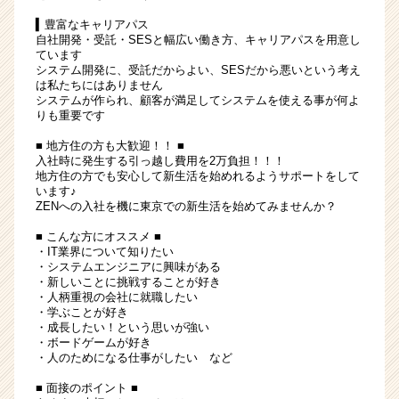
▍豊富なキャリアパス
自社開発・受託・SESと幅広い働き方、キャリアパスを用意し
ています
システム開発に、受託だからよい、SESだから悪いという考え
は私たちにはありません
システムが作られ、顧客が満足してシステムを使える事が何よ
りも重要です
■ 地方住の方も大歓迎！！ ■
入社時に発生する引っ越し費用を2万負担！！！
地方住の方でも安心して新生活を始めれるようサポートをして
います♪
ZENへの入社を機に東京での新生活を始めてみませんか？
■ こんな方にオススメ ■
・IT業界について知りたい
・システムエンジニアに興味がある
・新しいことに挑戦することが好き
・人柄重視の会社に就職したい
・学ぶことが好き
・成長したい！という思いが強い
・ボードゲームが好き
・人のためになる仕事がしたい など
■ 面接のポイント ■