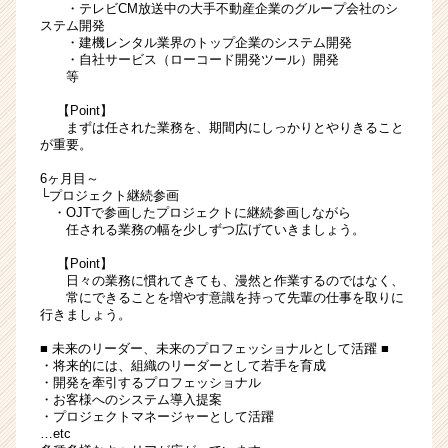
・テレビCM放送中の大手不動産企業のグループ会社のシ
ステム開発
・建機レンタル業界のトップ企業のシステム開発
・自社サービス（ローコード開発ツール）開発
等
【Point】
まずは任された業務を、期間内にしっかりとやりきること
が重要。
6ヶ月目～
└プロジェクト継続参画
・OJTで参画したプロジェクトに継続参画しながら
任される業務の幅を少しずつ広げていきましょう。
【Point】
日々の業務に慣れてきても、漫然と作業するのではなく、
常にできることを増やす意識を持って先輩の仕事を取りに
行きましょう。
■ 未来のリーダー、未来のプロフェッショナルとして活躍 ■
・将来的には、組織のリーダーとして若手を育成
・開発を牽引するプロフェッショナル
・お客様へのシステム導入提案
・プロジェクトマネージャーとして活躍
…etc