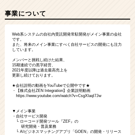
ン
ジ
事業について
ニ
ア
の
Web系システムの自社内受託開発常駐開発がメイン事業の会社
募
です。
集
また、将来のメイン事業にすべく自社サービスの開発にも注力
しています。
|
ベ
メンバーと挑戦し続けた結果、
ン
15期連続での黒字経営、
チ
2021年度以降は過去最高売上を
更新し続けております。
ャ
ー・
★会社説明の動画をYouTubeで公開中です★
成
・【株式会社ZEN Integration】企業説明動画
長
https://www.youtube.com/watch?v=CsgXIaqI7Jw
企
業
▼メイン事業
か
・自社サービス開発
ら
└ ローコード開発ツール『ZEF』の
ス
研究開発・普及業務
└ AIビジネスマッチングアプリ「GOEN」の開発・リリース
カ