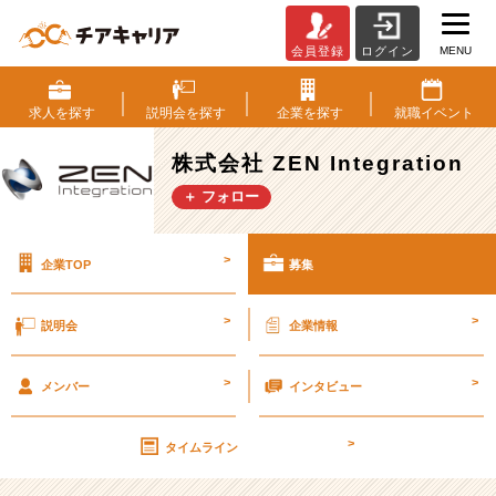
MENU
会員登録
ログイン
株
式
会
求人を
探す
説明会を
探す
企業を
探す
就職
イベント
社
ZEN
株式会社 ZEN Integration
Integration
＋ フォロー
の
採
用/
>
企業TOP
募集
求
人
-
>
>
説明会
企業情報
【論
理
>
>
的
メンバー
インタビュー
な
方
>
タイムライン
歓
迎】