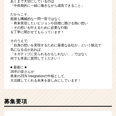
あくまで大切にしているのは
「中長期的に一緒に働きながら成長できること」
だからこそ、
面接も機械的な一問一答ではなく
・将来実現したいビジョンや目標に懸ける熱い想い
・その想いを叶えるために必要な行動
を丁寧に聞かせてもらっています！
そのうえで、
「自身の想いを実現するために最適な会社か」という観点で
気になる点があれば、
「ネガティブに見られるかもしれない…」ではなく
何でも率直に質問してください！
■ 最後に ■
26卒の皆さんが
将来のZEN Integrationの中核として、
大活躍してくれる未来を楽しみにしています！
募集要項