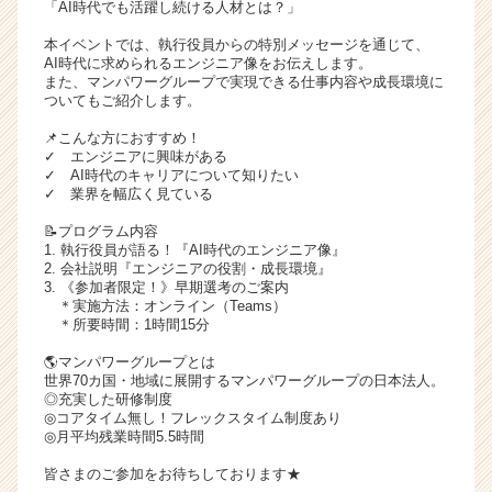
「AI時代でも活躍し続ける人材とは？」
イ
ト
本イベントでは、執行役員からの特別メッセージを通じて、
AI時代に求められるエンジニア像をお伝えします。
チ
また、マンパワーグループで実現できる仕事内容や成長環境に
ア
ついてもご紹介します。
キ
ャ
📌こんな方におすすめ！
✓ エンジニアに興味がある
リ
✓ AI時代のキャリアについて知りたい
ア
✓ 業界を幅広く見ている
（C
h
📝プログラム内容
1. 執行役員が語る！『AI時代のエンジニア像』
e
2. 会社説明『エンジニアの役割・成長環境』
e
3. 《参加者限定！》早期選考のご案内
r
＊実施方法：オンライン（Teams）
C
＊所要時間：1時間15分
a
🌎マンパワーグループとは
r
世界70カ国・地域に展開するマンパワーグループの日本法人。
e
◎充実した研修制度
e
◎コアタイム無し！フレックスタイム制度あり
r）
◎月平均残業時間5.5時間
皆さまのご参加をお待ちしております★