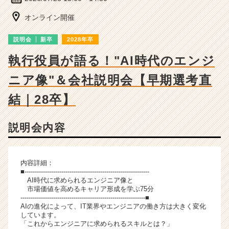
|
ベ
オンライン開催
ン
チ
説明会
新卒
2028年卒
ャ
ー・
執行役員が語る！"AI時代のエンジ
成
ニア像"＆会社説明会【早期選考直
長
企
結｜28卒】
業
か
ら
説明会内容
ス
カ
ウ
内容詳細：
ト
■-------------------------------------------------------------
が
AI時代に求められるエンジニア像と
届
市場価値を高めるキャリア形成を学ぶ75分
く
-------------------------------------------------------------■
AIの進化によって、IT業界やエンジニアの働き方は大きく変化
就
しています。
活
「これからエンジニアに求められるスキルとは？」
サ