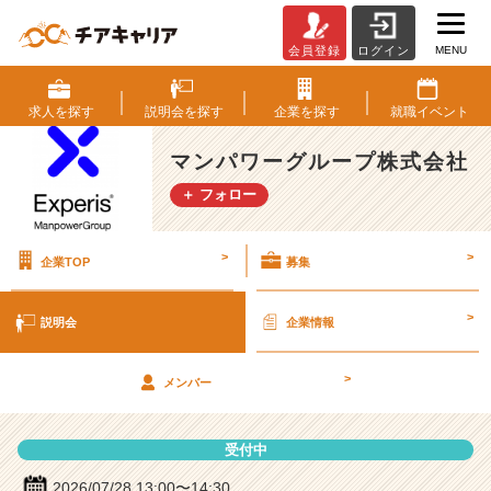
MENU
会員登録
ログイン
マ
ン
パ
求人を
探す
説明会を
探す
企業を
探す
就職
イベント
ワ
ー
マンパワーグループ株式会社
グ
＋ フォロー
ル
ー
プ
>
>
企業TOP
募集
株
式
会
>
説明会
企業情報
社
の
>
説
メンバー
明
会
受付中
詳
細
2026/07/28 13:00〜14:30