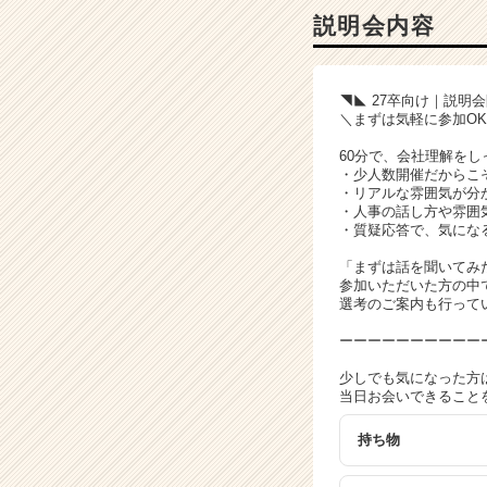
|
説明会内容
ベ
ン
チ
◥◣ 27卒向け｜説明
ャ
＼まずは気軽に参加O
ー・
成
60分で、会社理解を
長
・少人数開催だからこ
・リアルな雰囲気が分
企
・人事の話し方や雰囲
業
・質疑応答で、気にな
か
ら
「まずは話を聞いてみ
参加いただいた方の中
ス
選考のご案内も行って
カ
ウ
ーーーーーーーーーー
ト
が
少しでも気になった方
当日お会いできることを
届
く
持ち物
就
活