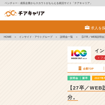
ベンチャー・成長企業からスカウトがもらえる就活サイト「チアキャリア」
イ
ン
求人を
サ
イ
HOME
＞
インサイド・アウトグループ
＞
説明会一覧
＞
【27卒／WEB説明
ド・
ア
ウ
イン
ト
＋ フ
グ
ル
ー
企業TOP
プ
の
説明会
新卒
2027年
説
【27卒／WE
明
会
分。
詳
細