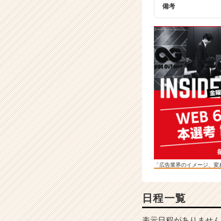
サ
備考
イ
ト
チ
ア
キ
ャ
リ
ア
（C
h
e
e
r
C
a
「広告業界のイメージ、変
r
e
e
日程一覧
r）
表示日程がありません