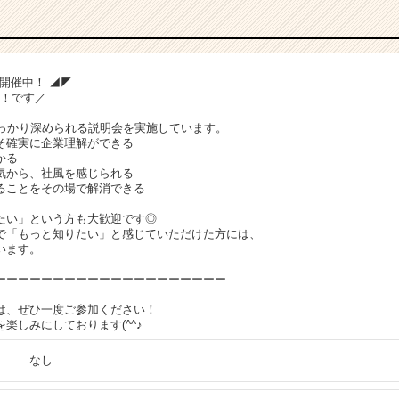
会開催中！ ◢◤
K！です／
しっかり深められる説明会を実施しています。
そ確実に企業理解ができる
かる
気から、社風を感じられる
ることをその場で解消できる
たい」という方も大歓迎です◎
で「もっと知りたい」と感じていただけた方には、
います。
ーーーーーーーーーーーーーーーーーーーー
は、ぜひ一度ご参加ください！
楽しみにしております(^^♪
なし