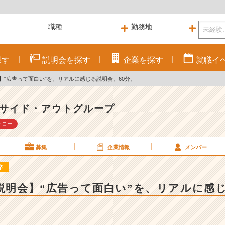
探す
説明会を
探す
企業を
探す
就職
イ
会】“広告って面白い”を、リアルに感じる説明会。60分。
サイド・アウトグループ
ォロー
募集
企業情報
メンバー
卒
B説明会】“広告って面白い”を、リアルに感じ