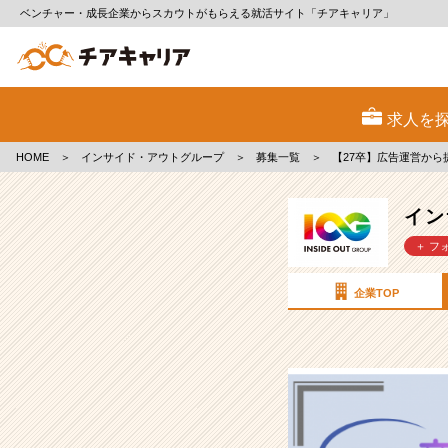
ベンチャー・成長企業からスカウトがもらえる就活サイト「チアキャリア」
イ
ン
求人を
サ
イ
HOME
＞
インサイド・アウトグループ
＞
募集一覧
＞
【27卒】広告運営か
ド・
ア
ウ
イン
ト
＋ フ
グ
ル
ー
企業TOP
プ
の
採
用/
求
人
-