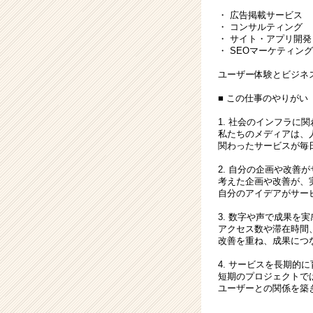
チ
・ 広告掲載サービス
ャ
・ コンサルティング
・ サイト・アプリ開発
ー・
・ SEOマーケティング
成
長
ユーザー体験とビジネ
企
■ この仕事のやりがい
業
か
1. 社会のインフラに
ら
私たちのメディアは、
ス
関わったサービスが毎
カ
2. 自分の企画や改善
ウ
考えた企画や改善が、
ト
自分のアイデアがサー
が
3. 数字や声で成果を実
届
アクセス数や滞在時間
く
改善を重ね、成果につ
就
活
4. サービスを長期的
サ
短期のプロジェクトで
ユーザーとの関係を築
イ
ト