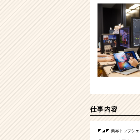
チ
ア
キ
ャ
リ
ア
（CheerCareer）
仕事内容
◤◢◤ 業界トップシェ