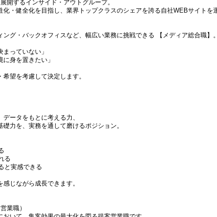
を展開するインサイド・アウトグループ。
性化・健全化を目指し、業界トップクラスのシェアを誇る自社WEBサイトを
ィング・バックオフィスなど、幅広い業務に挑戦できる 【メディア総合職】
決まっていない」
境に身を置きたい」
。
・希望を考慮して決定します。
、データをもとに考える力、
基礎力を、実務を通して磨けるポジション。
る
れる
いると実感できる
を感じながら成長できます。
（営業職）
において、集客効果の最大化を図る提案営業職です。