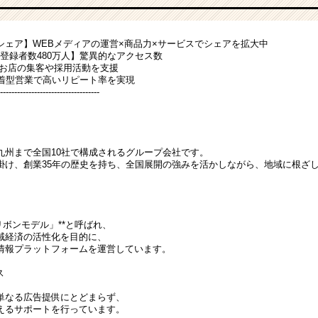
シェア】WEBメディアの運営×商品力×サービスでシェアを拡大中
員登録者数480万人】驚異的なアクセス数
のお店の集客や採用活動を支援
密着型営業で高いリピート率を実現
-----------------------------------
九州まで全国10社で構成されるグループ会社です。
掛け、創業35年の歴史を持ち、全国展開の強みを活かしながら、地域に根ざ
リボンモデル」**と呼ばれ、
域経済の活性化を目的に、
情報プラットフォームを運営しています。
ス
単なる広告提供にとどまらず、
えるサポートを行っています。