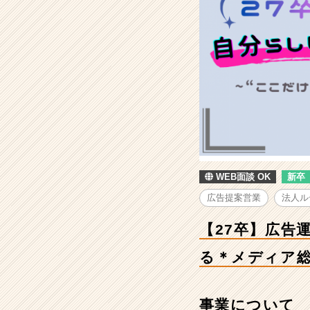
【27
卒】
広
告
運
営
か
ら
提
案
ま
で
WEB面談 OK
新卒
挑
戦！
広告提案営業
法人ル
国
内
【27卒】広告
最
大
る＊メディア
級
プ
ラ
事業について