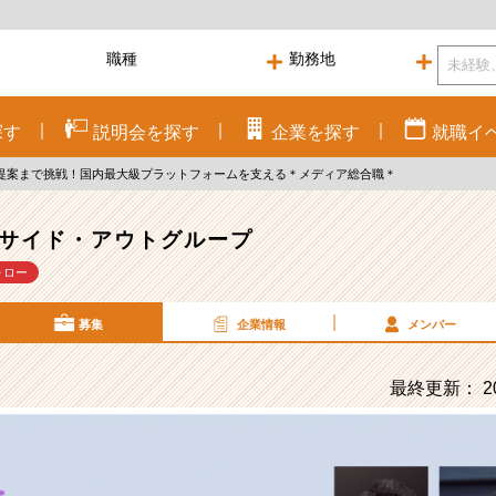
探す
説明会を
探す
企業を
探す
就職
イ
ら提案まで挑戦！国内最大級プラットフォームを支える＊メディア総合職＊
サイド・アウトグループ
ォロー
募集
企業情報
メンバー
最終更新： 20