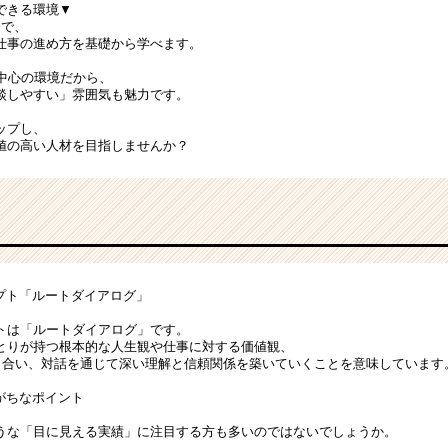
できる環境▼
修で、
・仕事の進め方を基礎から学べます。
が中心の環境だから、
談しやすい」雰囲気も魅力です。
ップし、
値の高い人材を目指しませんか？
セプト「ルートダイアログ」
トは「ルートダイアログ」です。
とりが持つ根本的な人生観や仕事に対する価値観、
向き合い、対話を通じて深い理解と信頼関係を築いていくことを意味しています
がちなポイント
うな「目に見える実績」に注目する方も多いのではないでしょうか。