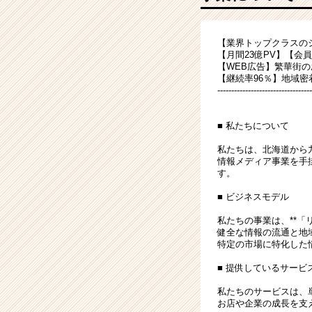
ッ
ト
フ
【業界トップクラスの
ォ
【月間23億PV】【会
ー
【WEB広告】繁華街
ム
【継続率96％】地域
を
----------------------------------
支
え
■ 私たちについて
る
＊
私たちは、北海道から
情報メディア事業を手
メ
す。
デ
ィ
■ ビジネスモデル
ア
私たちの事業は、**「
総
健全な情報の流通と地
合
特定の市場に特化した
職
＊
■ 提供しているサービ
|
私たちのサービスは、
ベ
お店や企業の成長を支
ン