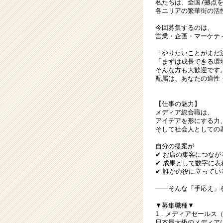
私たちは、全国7拠点
各エリアの繁華街の活
今回募集するのは、
営業・企画・マーケテ
「やりたいことがまだ
「まずは成長できる環
そんな方も大歓迎です
配属は、あなたの適性
【仕事の魅力】
メディア総合職は、
アイデアを形にする力
そして社会人としての
自分の提案が
✔ お店の集客につなが
✔ 成果として数字に表
✔ 誰かの役に立って
――そんな「手応え」
▼募集職種▼
1．メディアセールス
日本最大級のメディア