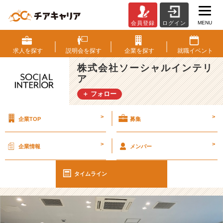
MENU
会員登録
ログイン
【ベ
ッ
ド
求人を
探す
説明会を
探す
企業を
探す
就職
イベント
の
株式会社ソーシャルインテリ
体
ア
験
会】
＋ フォロー
リ
ッ
>
>
企業TOP
募集
チ
な
シ
>
>
企業情報
メンバー
ョ
ー
ル
タイムライン
ー
ム
で。
【株