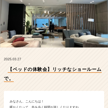
式
会
社
ソ
ー
シ
ャ
ル
イ
ン
テ
リ
2025.03.27
ア
の
【ベッドの体験会】リッチなショールーム
タ
イ
で。
ム
ラ
イ
ン】
みなさん、こんにちは！
|
暖かくなって、外を歩く時間が楽しくなりますね。
ベ