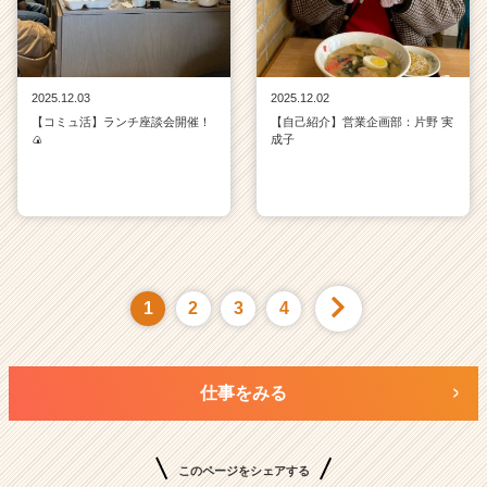
2025.12.03
2025.12.02
【コミュ活】ランチ座談会開催！
【自己紹介】営業企画部：片野 実
🍙
成子
1
2
3
4
仕事をみる
このページをシェアする