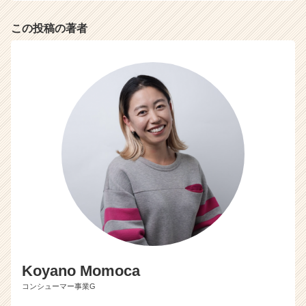
ト
チ
この投稿の著者
ア
キ
ャ
リ
ア
（C
h
e
e
r
C
a
r
e
e
r）
Koyano Momoca
コンシューマー事業G