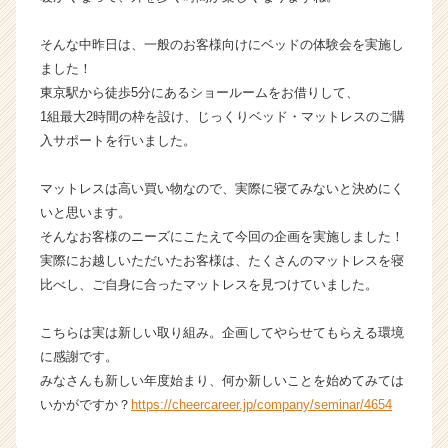
ン
チ
そんな中昨日は、一般のお客様向けにベッドの体験会を実施し
ャ
ました！
ー・
東京駅から徒歩5分にあるショールームをお借りして、
成
1組最大2時間の枠を設け、じっくりベッド・マットレスのご購
長
入サポートを行いました。
企
業
か
マットレスは高い買い物なので、実際に寝てみないと決めにく
ら
いと思います。
ス
そんなお客様のニーズにこたえて今回の企画を実施しました！
カ
実際にお越しいただいたお客様は、たくさんのマットレスを寝
ウ
比べし、ご自身に合ったマットレスを見つけていました。
ト
が
こちらは実は新しい取り組み。企画してやらせてもらえる環境
届
く
に感謝です。
就
みなさんも新しい年度始まり、何か新しいことを始めてみては
活
いかがですか？
https://cheercareer.jp/company/seminar/4654
サ
イ