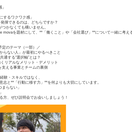
感」
にするワクワク感」
を発揮できるのは、どちらですか？
がつかなくても構いません。
ee movaを題材にして、**「働くこと」や「会社選び」**について一緒に考
予定のテーマ（一部）／
分からない人」が最初にやるべきこと
共通する“選択軸”とは？
働くリアルなメリット・デメリット
急成長を支える事業とチームの裏側
学歴・経験・スキルではなく、
志と**「行動に移す力」**を何よりも大切にしています。
つまらない」
」
る方、ぜひ説明会でお会いしましょう！