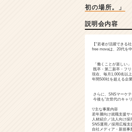
|
初の場所。」
ベ
ン
チ
説明会内容
ャ
ー・
成
【"若者が活躍できる社
長
free movaは、
企
業
「働くことが楽しい」
か
既卒・第二新卒・フリ
ら
現在、毎月1,000名以
ス
年間500社を超える企
カ
ウ
さらに、SNSマーケ
ト
今後も“次世代のキャ
が
届
▽主な事業内容
若年層向け就職支援サ
く
人材紹介／法人向け採
就
SNS運用／採用広報支
活
自社メディア・新規事