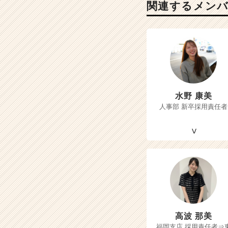
関連するメン
水野 康美
人事部 新卒採用責任者
高波 那美
福岡支店 採用責任者⇒