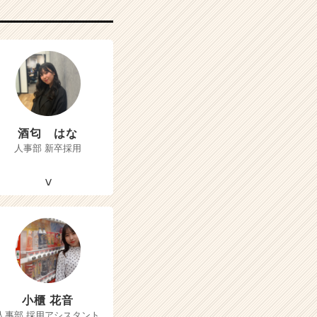
酒匂 はな
人事部 新卒採用
小櫃 花音
人事部 採用アシスタント