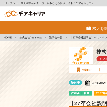
ベンチャー・成長企業からスカウトがもらえる就活サイト「チアキャリア」
株
式
求人を
会
社
HOME
＞
株式会社free mova
＞
説明会一覧
＞
【27卒会社説明会】べストベ
f
r
e
株式
e
＋ フ
m
o
v
企業TOP
a
の
受付中
2026/06/
説
明
説明会
新卒
2027年
会
詳
【27卒会社説
細