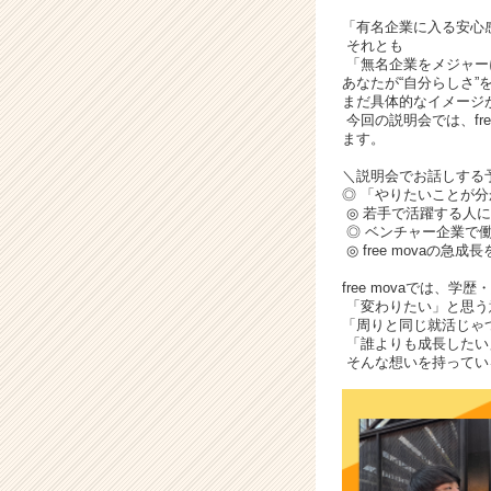
サ
イ
「有名企業に入る安心
それとも
ト
「無名企業をメジャー
チ
あなたが“自分らしさ”
ア
まだ具体的なイメージ
キ
今回の説明会では、fr
ます。
ャ
リ
＼説明会でお話しする
ア
◎ 「やりたいことが
（C
◎ 若手で活躍する人に
◎ ベンチャー企業で
h
◎ free movaの
e
e
free movaでは、
r
「変わりたい」と思う意
「周りと同じ就活じゃ
C
「誰よりも成長したい
a
そんな想いを持ってい
r
e
e
r）