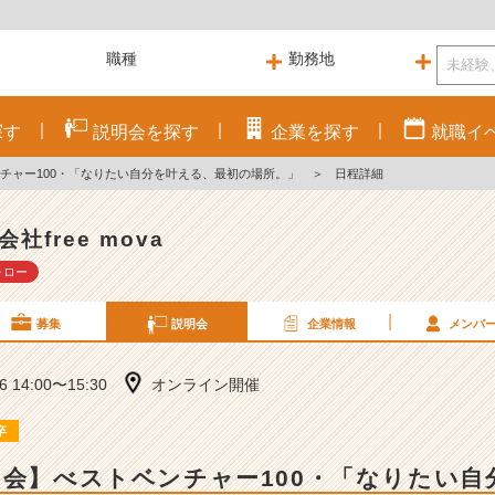
探す
説明会を
探す
企業を
探す
就職
イ
ンチャー100・「なりたい自分を叶える、最初の場所。」
＞
日程詳細
会社free mova
ォロー
募集
説明会
企業情報
メンバ
16 14:00〜15:30
オンライン開催
卒
明会】べストベンチャー100・「なりたい自