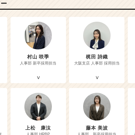
バー
村山 咲季
梶田 詩織
人事部 新卒採用担当
大阪支店 人事部 採用担当
上松 康汰
藤本 美波
東
人事部 HRBP
人事部 新卒採用担当