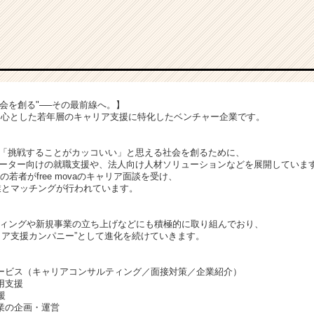
会を創る"──その最前線へ。】
20代を中心とした若年層のキャリア支援に特化したベンチャー企業です。
「挑戦することがカッコいい」と思える社会を創るために、
ーター向けの就職支援や、法人向け人材ソリューションなどを展開していま
上の若者がfree movaのキャリア面談を受け、
業とマッチングが行われています。
ティングや新規事業の立ち上げなどにも積極的に取り組んでおり、
リア支援カンパニー”として進化を続けていきます。
ービス（キャリアコンサルティング／面接対策／企業紹介）
用支援
援
業の企画・運営