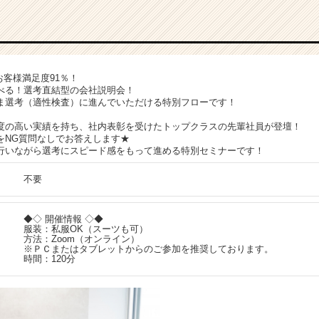
 お客様満足度91％！
べる！選考直結型の会社説明会！
ま選考（適性検査）に進んでいただける特別フローです！
度の高い実績を持ち、社内表彰を受けたトップクラスの先輩社員が登壇！
をNG質問なしでお答えします★
行いながら選考にスピード感をもって進める特別セミナーです！
不要
◆◇ 開催情報 ◇◆
服装：私服OK（スーツも可）
方法：Zoom（オンライン）
※ＰＣまたはタブレットからのご参加を推奨しております。
時間：120分