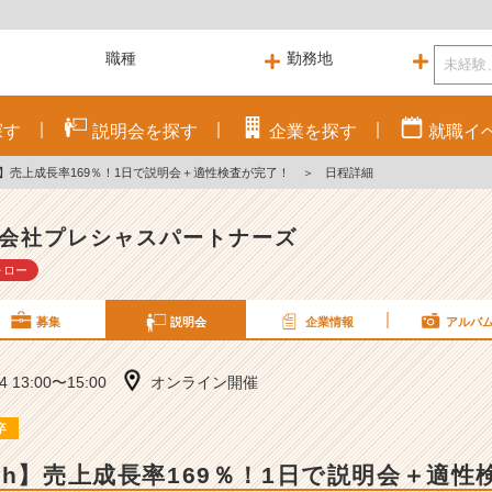
探す
説明会を
探す
企業を
探す
就職
イ
h】売上成長率169％！1日で説明会＋適性検査が完了！
＞
日程詳細
会社プレシャスパートナーズ
ォロー
募集
説明会
企業情報
アルバ
24 13:00〜15:00
オンライン開催
卒
2h】売上成長率169％！1日で説明会＋適性