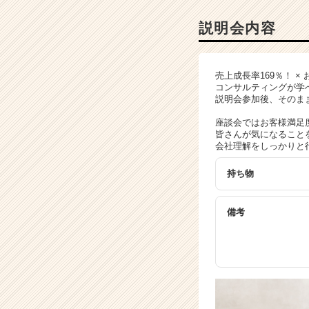
会
詳
説明会内容
細
|
ベ
売上成長率169％！ ×
ン
コンサルティングが学
チ
説明会参加後、そのま
ャ
座談会ではお客様満足
ー・
皆さんが気になること
成
会社理解をしっかりと
長
企
持ち物
業
か
ら
備考
ス
カ
ウ
ト
が
届