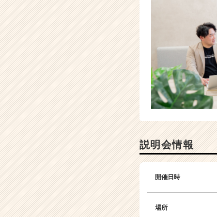
く
就
活
サ
イ
ト
チ
ア
キ
ャ
リ
ア
（C
h
説明会情報
e
e
r
C
開催日時
a
r
e
場所
e