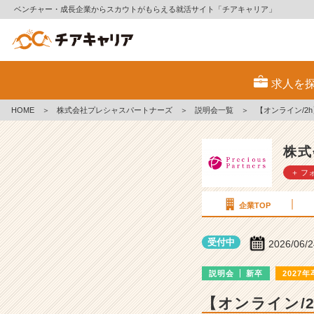
ベンチャー・成長企業からスカウトがもらえる就活サイト「チアキャリア」
株
式
求人を
会
社
HOME
＞
株式会社プレシャスパートナーズ
＞
説明会一覧
＞
【オンライン/2
プ
レ
シ
株式
ャ
＋ フ
ス
パ
ー
企業TOP
ト
ナ
受付中
2026/06/
ー
ズ
説明会
新卒
2027年
の
説
【オンライン/
明