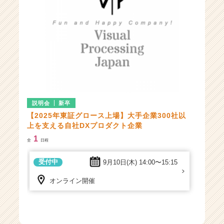
ン
の
説
明
会
一
覧
|
ベ
ン
説明会
新卒
チ
【2025年東証グロース上場】大手企業300社以
ャ
上を支える自社DXプロダクト企業
ー・
1
成
全
日程
長
企
受付中
9月10日(木)
14:00〜15:15
業
か
オンライン開催
ら
ス
カ
ウ