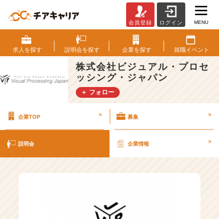
MENU
会員登録
ログイン
株
式
会
求人を
探す
説明会を
探す
企業を
探す
就職
イベント
社
株式会社ビジュアル・プロセ
ビ
ッシング・ジャパン
ジ
ュ
＋ フォロー
ア
ル・
>
>
企業TOP
募集
プ
ロ
セ
>
説明会
企業情報
ッ
シ
ン
グ・
ジ
ャ
パ