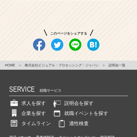
ト
が
届
く
就
このページをシェアする
活
サ
イ
ト
チ
HOME
＞
株式会社ビジュアル・プロセッシング・ジャパン
＞
説明会一覧
ア
キ
ャ
SERVICE
リ
就職サービス
ア
（C
求人を探す
説明会を探す
h
企業を探す
就職イベントを探す
e
e
タイムライン
適性検査
r
C