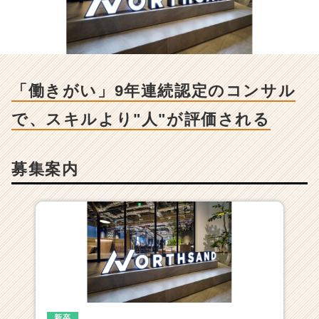
い」
9
年
連
続
認
「働きがい」9年連続認定のコンサル
定
の
で、スキルより"人"が評価される
コ
ン
サ
募集案内
ル
で、
ス
キ
ル
よ
り"人"が
評
価
さ
れ
新卒