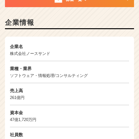
活
サ
イ
企業情報
ト
チ
ア
キ
企業名
ャ
株式会社ノースサンド
リ
ア
業種・業界
（C
h
ソフトウェア・情報処理/コンサルティング
e
e
売上高
r
261億円
C
a
資本金
r
47億1,720万円
e
e
r）
社員数