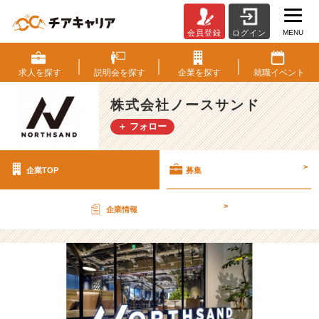
MENU
会員登録
ログイン
株
式
会
求人を
探す
説明会を
探す
企業を
探す
就職
イベント
社
ノ
株式会社ノースサンド
ー
＋ フォロー
ス
サ
ン
>
企業TOP
募集
ド
の
採
>
企業情報
用/
求
人
-
「働
き
が