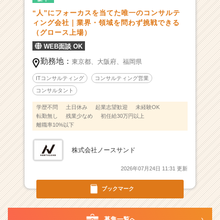
る
“人”にフォーカスを当てた唯一のコンサルテ
|
ィング会社｜業界・領域を問わず挑戦できる
ベ
（グロース上場）
ン
WEB面談 OK
チ
ャ
勤務地：
東京都、
大阪府、
福岡県
ー・
ITコンサルティング
コンサルティング営業
成
コンサルタント
長
企
学歴不問
土日休み
起業志望歓迎
未経験OK
業
転勤無し
残業少なめ
初任給30万円以上
か
離職率10%以下
ら
ス
株式会社ノースサンド
カ
ウ
2026年07月24日 11:31 更新
ト
が
ブックマーク
届
く
就
募集一覧へ