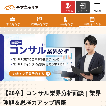
MENU
会員登録
ログイン
【2
8
卒】
求人を
探す
説明会を
探す
企業を
探す
就職
イベント
コ
ン
サ
ル
業
界
分
析
面
談
｜
業
界
【28卒】コンサル業界分析面談｜業界
理
解
理解＆思考力アップ講座
＆