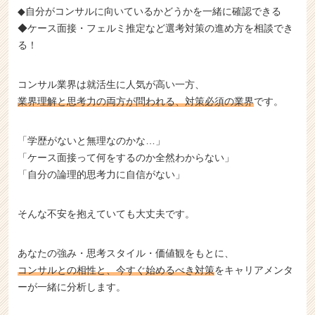
◆自分がコンサルに向いているかどうかを一緒に確認できる
ア
◆ケース面接・フェルミ推定など選考対策の進め方を相談でき
（C
h
る！
e
e
コンサル業界は就活生に人気が高い一方、
r
業界理解と思考力の両方が問われる、対策必須の業界
です。
C
a
r
「学歴がないと無理なのかな…」
e
「ケース面接って何をするのか全然わからない」
e
「自分の論理的思考力に自信がない」
r）
そんな不安を抱えていても大丈夫です。
あなたの強み・思考スタイル・価値観をもとに、
コンサルとの相性と、今すぐ始めるべき対策
をキャリアメンタ
ーが一緒に分析します。