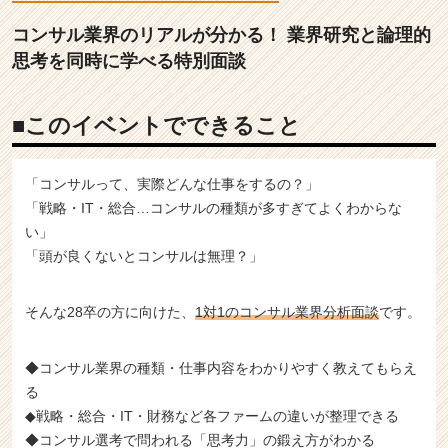
思
考
コンサル業界のリアルが分かる！ 業界研究と論理的
力
思考を同時に学べる特別面談
ア
ッ
プ
■このイベントでできること
講
座
|
「コンサルって、実際どんな仕事をするの？」
就
「戦略・IT・総合…コンサルの種類が多すぎてよくわからな
活
い」
イ
「頭が良くないとコンサルは無理？」
ベ
ン
ト
そんな28卒の方に向けた、
1対1のコンサル業界分析面談
です。
な
ら
チ
◆コンサル業界の種類・仕事内容をわかりやすく教えてもらえ
ア
る
キ
◆戦略・総合・IT・財務など各ファームの違いが整理できる
ャ
◆コンサル選考で問われる「思考力」の鍛え方がわかる
リ