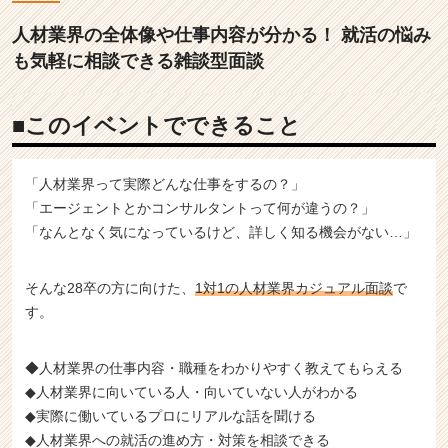
ベ
ン
人材業界の全体像や仕事内容が分かる！ 就活の悩み
ト
も気軽に相談できる雑談型面談
な
ら
チ
■このイベントでできること
ア
キ
ャ
「人材業界って実際どんな仕事をするの？」
リ
「エージェントとかコンサルタントって何が違うの？」
ア
「なんとなく気になっているけど、詳しく知る機会がない…」
（C
h
e
そんな28卒の方に向けた、
1対1の人材業界カジュアル面談
で
e
す。
r
C
a
◆人材業界の仕事内容・職種をわかりやすく教えてもらえる
r
◆人材業界に向いている人・向いていない人がわかる
e
◆実際に働いているプロにリアルな話を聞ける
e
◆人材業界への就活の進め方・対策を相談できる
r）