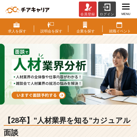
MENU
会員登録
ログイン
【2
8
卒】"人
求人を
探す
説明会を
探す
企業を
探す
就職
イベント
材
業
界
を
知
る"カ
ジ
ュ
ア
ル
面
談
|
【28卒】"人材業界を知る"カジュアル
就
活
面談
イ