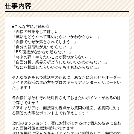
仕事内容
■こんな方にお勧め◎
「面接の対策をしてほしい」
「就活をどうやって進めたらいいかわからない...」
「面接でなぜか落とされてしまう...」
「自分の就活軸が見つからない...」
「ES,面接がなかなか通らない...」
「将来の夢・やりたいことが見つからない...」
「自己分析、業界分析どうしたらいいかわからない...」
「なにを相談したらいいかそもそもわからない...」
そんな悩みをもつ就活生のために、あなたに合わせたオーダー
メイドの就活の進め方をプロのキャリアメンターがサポートい
たします！
各面接にはそれぞれ絶対押さえておきたいポイントがあるのは
ご存じですか？
チアキャリアは、面接官の視点から質問の意図、各質問に対す
る回答の大事なポイントまでお伝えします！
1対1のセッションで、密にお話ができるので個人の悩みに合わ
せた面接対策＆就活相談ができます！
ぜひお気軽に悩みをキャリアメンターに相談をして、納得ので