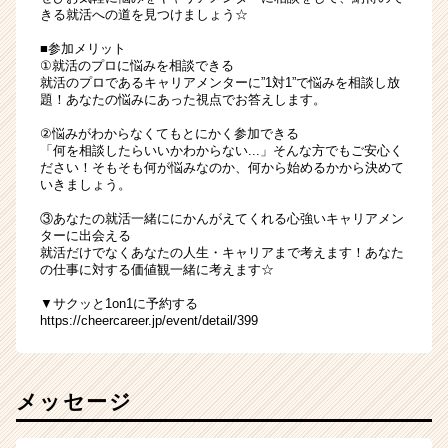
きる就活への道を見つけましょう☆
■参加メリット
①就活のプロに悩みを相談できる
就活のプロであるキャリアメンターに”1対1”で悩みを相談し放
題！あなたの悩みにあった視点でお答えします。
②悩みがわからなくてもとにかく参加できる
「何を相談したらいいかわからない...」そんな方でもご安心く
ださい！そもそも何が悩みなのか、何から始めるかから決めて
いきましょう。
③あなたの就活一緒ににかんがえてくれる心強いキャリアメン
ターに出会える
就活だけでなくあなたの人生・キャリアまで考えます！あなた
の仕事に対する価値観一緒に考えます☆
▼サクッと1on1に予約する
https://cheercareer.jp/event/detail/399
メッセージ