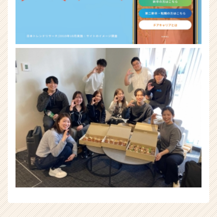
チ
ア
キ
ャ
リ
ア
（CheerCareer）