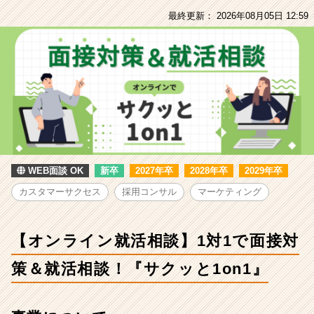
談】
最終更新： 2026年08月05日 12:59
1
対
1
で
面
接
対
策
＆
就
活
WEB面談 OK
新卒
2027年卒
2028年卒
2029年卒
相
カスタマーサクセス
採用コンサル
マーケティング
談！
『サ
ク
【オンライン就活相談】1対1で面接対
ッ
と
策＆就活相談！『サクッと1on1』
1on1』
|
ベ
ン