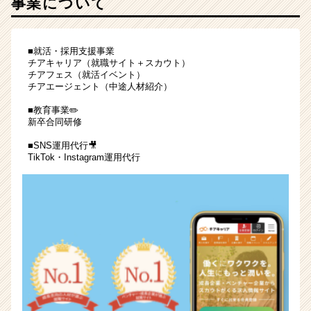
事業について
チ
ャ
ー・
■就活・採用支援事業
成
チアキャリア（就職サイト＋スカウト）
長
チアフェス（就活イベント）
企
チアエージェント（中途人材紹介）
業
■教育事業✏️
か
新卒合同研修
ら
ス
■SNS運用代行🎥
TikTok・Instagram運用代行
カ
ウ
ト
が
届
く
就
活
サ
イ
ト