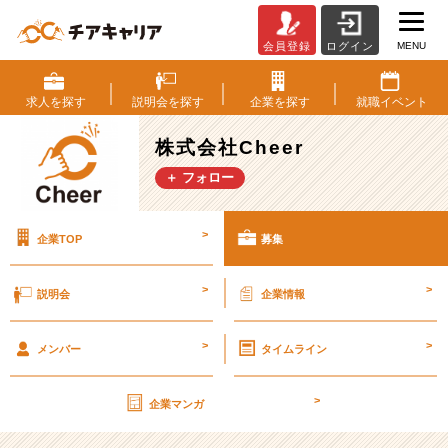
MENU
会員登録
ログイン
株
式
会
求人を
探す
説明会を
探す
企業を
探す
就職
イベント
社
Cheer
株式会社Cheer
の
＋ フォロー
採
用/
求
>
企業TOP
募集
人
-
【オ
>
>
説明会
企業情報
ン
ラ
>
>
イ
メンバー
タイムライン
ン
就
>
企業マンガ
活
相