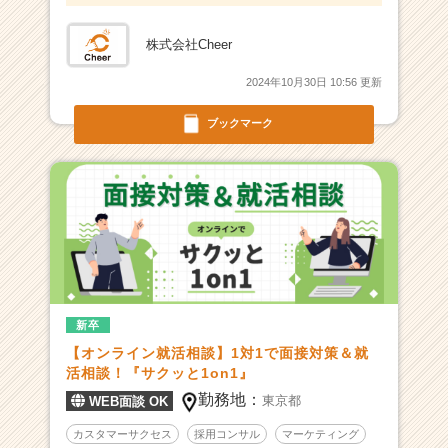
C
a
株式会社Cheer
r
e
2024年10月30日 10:56 更新
e
r）
ブックマーク
新卒
【オンライン就活相談】1対1で面接対策＆就
活相談！『サクッと1on1』
勤務地：
東京都
WEB面談 OK
カスタマーサクセス
採用コンサル
マーケティング