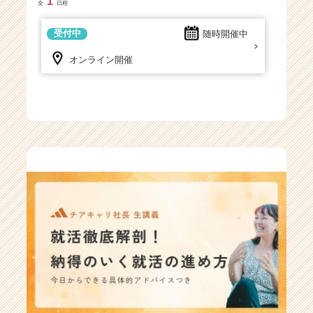
1
全
日程
受付中
随時開催中
オンライン開催