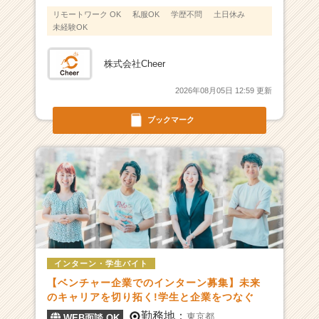
リモートワーク OK
私服OK
学歴不問
土日休み
未経験OK
株式会社Cheer
2026年08月05日 12:59 更新
ブックマーク
インターン・学生バイト
【ベンチャー企業でのインターン募集】未来
のキャリアを切り拓く!学生と企業をつなぐ
勤務地：
東京都
WEB面談 OK