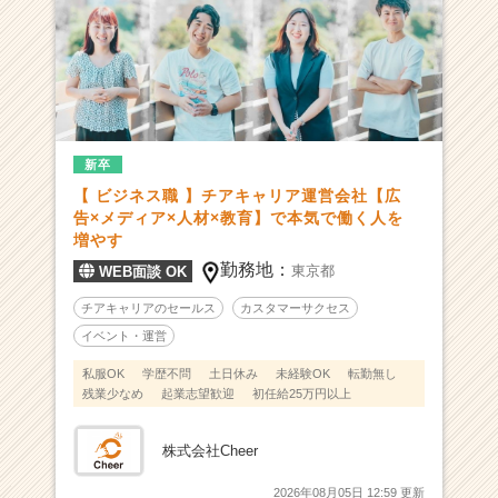
だ
い
た
い
面
白
い。
新卒
|
【 ビジネス職 】チアキャリア運営会社【広
ベ
告×メディア×人材×教育】で本気で働く人を
ン
増やす
チ
勤務地：
東京都
WEB面談 OK
ャ
ー・
チアキャリアのセールス
カスタマーサクセス
成
イベント・運営
長
企
私服OK
学歴不問
土日休み
未経験OK
転勤無し
業
残業少なめ
起業志望歓迎
初任給25万円以上
か
ら
株式会社Cheer
ス
カ
2026年08月05日 12:59 更新