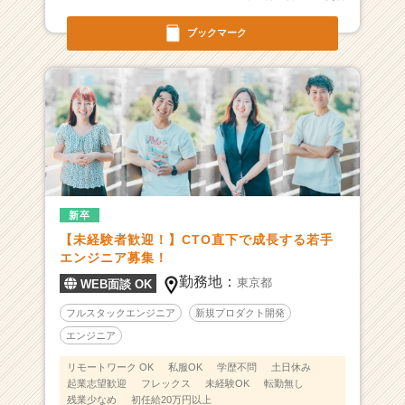
ウ
ト
ブックマーク
が
届
く
就
活
サ
イ
ト
チ
新卒
ア
キ
【未経験者歓迎！】CTO直下で成長する若手
ャ
エンジニア募集！
リ
勤務地：
東京都
WEB面談 OK
ア
（C
フルスタックエンジニア
新規プロダクト開発
h
エンジニア
e
リモートワーク OK
私服OK
学歴不問
土日休み
e
起業志望歓迎
フレックス
未経験OK
転勤無し
r
残業少なめ
初任給20万円以上