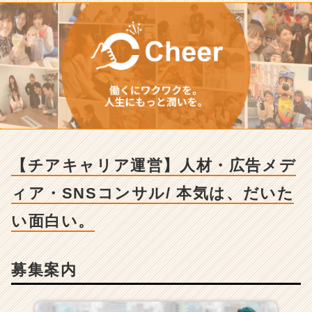
リ
ア
運
営】
人
材・
広
告
メ
デ
ィ
【チアキャリア運営】人材・広告メデ
ア・
S
ィア・SNSコンサル/ 本気は、だいた
N
S
い面白い。
コ
ン
サ
ル/
募集案内
本
気
は、