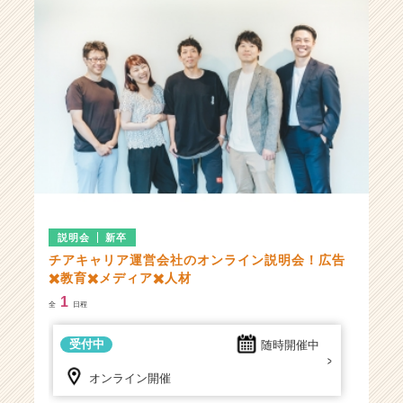
説明会
新卒
チアキャリア運営会社のオンライン説明会！広告
✖️教育✖️メディア✖️人材
1
全
日程
受付中
随時開催中
オンライン開催