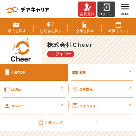
MENU
会員登録
ログイン
株
式
会
求人を
探す
説明会を
探す
企業を
探す
就職
イベント
社
C
株式会社Cheer
h
＋ フォロー
e
e
r
>
企業TOP
募集
の
採
用/
>
>
説明会
企業情報
求
人
>
>
-
メンバー
タイムライン
【チ
ア
>
企業マンガ
キ
ャ