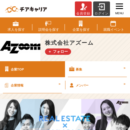
MENU
会員登録
ログイン
株
式
会
求人を
探す
説明会を
探す
企業を
探す
就職
イベント
社
ア
株式会社アズーム
ズ
＋ フォロー
ー
ム
の
>
企業TOP
募集
採
用/
求
>
>
企業情報
メンバー
人
-
【不
動
産
×
I