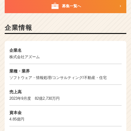
業
募集一覧へ
か
ら
ス
企業情報
カ
ウ
ト
が
企業名
届
株式会社アズーム
く
就
業種・業界
活
サ
ソフトウェア・情報処理/コンサルティング/不動産・住宅
イ
ト
売上高
チ
2023年9月度 82億2,730万円
ア
キ
資本金
ャ
4.85億円
リ
ア