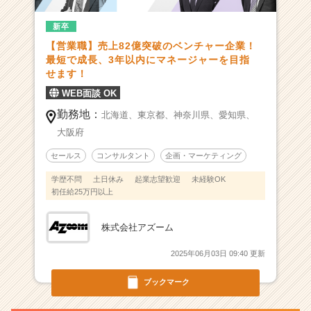
個
新卒
人
も
【営業職】売上82億突破のベンチャー企業！
会
最短で成長、3年以内にマネージャーを目指
社
せます！
も
WEB面談 OK
伸
勤務地：
び
北海道、
東京都、
神奈川県、
愛知県、
る
大阪府
仕
セールス
コンサルタント
企画・マーケティング
組
み
学歴不問
土日休み
起業志望歓迎
未経験OK
|
初任給25万円以上
ベ
ン
株式会社アズーム
チ
ャ
2025年06月03日 09:40 更新
ー・
成
ブックマーク
長
企