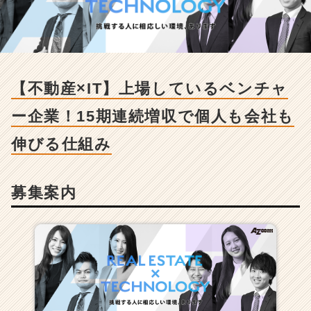
T】
上
場
し
て
い
【不動産×IT】上場しているベンチャ
る
ベ
ー企業！15期連続増収で個人も会社も
ン
チ
伸びる仕組み
ャ
ー
企
募集案内
業！
1
5
期
連
続
増
収
で