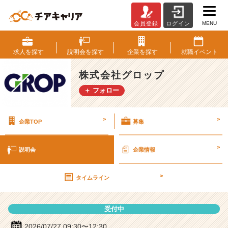
MENU
会員登録
ログイン
株
式
会
求人を
探す
説明会を
探す
企業を
探す
就職
イベント
社
グ
株式会社グロップ
ロ
＋ フォロー
ッ
プ
の
>
>
企業TOP
募集
説
明
会
>
説明会
企業情報
詳
細
>
|
タイムライン
ベ
ン
受付中
チ
ャ
2026/07/27 09:30〜12:30