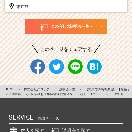
東京都
この会社の説明会一覧へ
このページをシェアする
HOME
＞
株式会社グロップ
＞
説明会一覧
＞
【関東での就職希望】【銀座オ
フィス開催】～人材業界お仕事体験★就活スタート応援プログラム
＞
日程詳細
SERVICE
就職サービス
求人を探す
説明会を探す