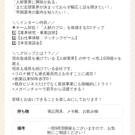
「人材業界に興味がある」
ャ
「まだ志望業界が決まっておらず幅広く話を聞きたい！」
リ
「早期選考の案内を知りたい！」
ア
＼＼インターン内容／／
（C
🌟チーム対抗！「人材のプロ」を体感する3ステップ
h
1️⃣【業界研究・事業説明】
e
2️⃣【お仕事体験：マッチングゲーム】
3️⃣【本音座談会】
e
r
＼＼グロップとは？？／／
C
現在急成長を遂げている【人材業界】の中で ≪売上639億≫を
a
超え、
現在も成長を続けている会社です。
r
⭐️コロナ禍でも過去最高売上を出すことに成功！
e
⭐️創業以来50年赤字0！
e
⭐️既存ビジネスだけでなく新規事業にも積極的にトライ！
r）
⭐️メガベンチャーで若手から活躍できる！
皆様とお会いできることを楽しみにしております！
持ち物
筆記用具、メモ帳、お飲み物
備考
一部WEB開催もございますので、お気
軽にご相談ください！