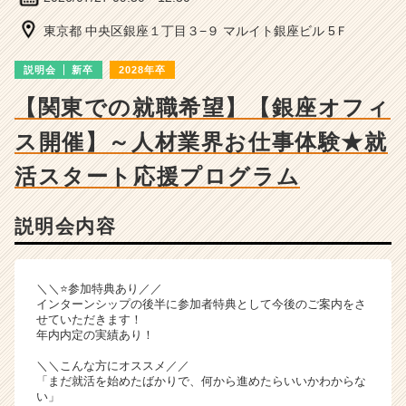
ー・
成
東京都 中央区銀座１丁目３−９ マルイト銀座ビル 5Ｆ
長
企
説明会
新卒
2028年卒
業
か
【関東での就職希望】【銀座オフィ
ら
ス開催】～人材業界お仕事体験★就
ス
カ
活スタート応援プログラム
ウ
ト
が
説明会内容
届
く
就
＼＼⭐参加特典あり／／
活
インターンシップの後半に参加者特典として今後のご案内をさ
サ
せていただきます！
イ
年内内定の実績あり！
ト
＼＼こんな方にオススメ／／
チ
「まだ就活を始めたばかりで、何から進めたらいいかわからな
ア
い」
キ