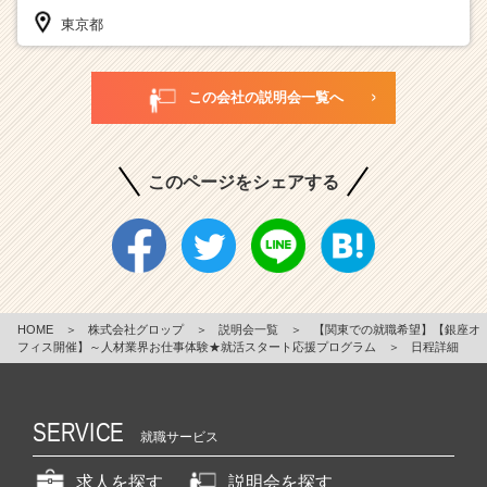
東京都
この会社の説明会一覧へ
このページをシェアする
HOME
＞
株式会社グロップ
＞
説明会一覧
＞
【関東での就職希望】【銀座オ
フィス開催】～人材業界お仕事体験★就活スタート応援プログラム
＞
日程詳細
SERVICE
就職サービス
求人を探す
説明会を探す