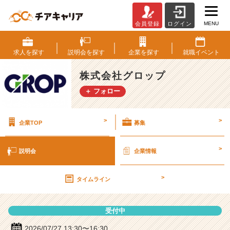
MENU
会員登録
ログイン
株
式
会
求人を
探す
説明会を
探す
企業を
探す
就職
イベント
社
グ
株式会社グロップ
ロ
＋ フォロー
ッ
プ
の
>
>
企業TOP
募集
説
明
会
>
説明会
企業情報
詳
細
>
|
タイムライン
ベ
ン
受付中
チ
ャ
2026/07/27 13:30〜16:30