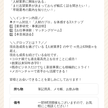
「人材業界に興味がある」
ャ
「まだ志望業界が決まっておらず幅広く話を聞きたい！」
リ
「早期選考の案内を知りたい！」
ア
＼＼インターン内容／／
（C
🌟チーム対抗！「人材のプロ」を体感する3ステップ
h
1️⃣【業界研究・事業説明】
e
2️⃣【お仕事体験：マッチングゲーム】
3️⃣【本音座談会】
e
r
＼＼グロップとは？？／／
C
現在急成長を遂げている【人材業界】の中で ≪売上639億≫を
a
超え、
現在も成長を続けている会社です。
r
⭐️コロナ禍でも過去最高売上を出すことに成功！
e
⭐️創業以来50年赤字0！
e
⭐️既存ビジネスだけでなく新規事業にも積極的にトライ！
r）
⭐️メガベンチャーで若手から活躍できる！
皆様とお会いできることを楽しみにしております！
持ち物
筆記用具、メモ帳、お飲み物
備考
一部WEB開催もございますので、お気
軽にご相談ください！