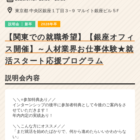
ー・
成
東京都 中央区銀座１丁目３−９ マルイト銀座ビル 5Ｆ
長
企
説明会
新卒
2028年卒
業
か
【関東での就職希望】【銀座オフィ
ら
ス開催】～人材業界お仕事体験★就
ス
カ
活スタート応援プログラム
ウ
ト
が
説明会内容
届
く
就
＼＼⭐参加特典あり／／
活
インターンシップの後半に参加者特典として今後のご案内をさ
サ
せていただきます！
イ
年内内定の実績あり！
ト
＼＼こんな方にオススメ／／
チ
「まだ就活を始めたばかりで、何から進めたらいいかわからな
ア
い」
キ