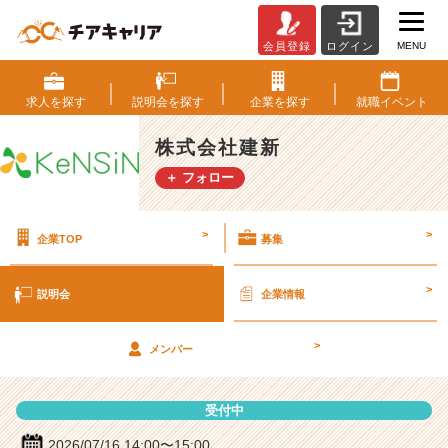
MENU
会員登録
ログイン
株
式
会
求人を
探す
説明会を
探す
企業を
探す
就職
イベント
社
建
株式会社建新
新
＋ フォロー
の
説
明
>
>
企業TOP
募集
会
詳
細
>
説明会
企業情報
|
ベ
>
ン
メンバー
チ
ャ
受付中
ー・
成
2026/07/16 14:00〜15:00