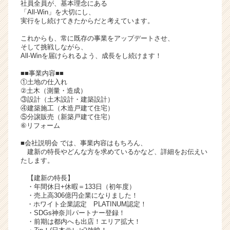
社員全員が、基本理念にある
ア
「All-Win」を大切にし、
（C
実行をし続けてきたからだと考えています。
h
これからも、常に既存の事業をアップデートさせ、
e
そして挑戦しながら、
e
All-Winを届けられるよう、成長をし続けます！
r
■■事業内容■■
C
①土地の仕入れ
a
②土木（測量・造成）
r
③設計（土木設計・建築設計）
e
④建築施工（木造戸建て住宅）
⑤分譲販売（新築戸建て住宅）
e
⑥リフォーム
r）
■会社説明会 では、事業内容はもちろん、
建新の特長やどんな方を求めているかなど、詳細をお伝えい
たします。
【建新の特長】
・年間休日+休暇＝133日（初年度）
・売上高306億円企業になりました！
・ホワイト企業認定 PLATINUM認定！
・SDGs神奈川パートナー登録！
・前期は都内へも出店！エリア拡大！