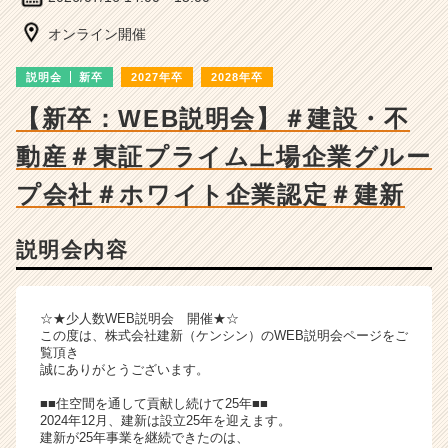
長
企
オンライン開催
業
か
説明会
新卒
2027年卒
2028年卒
ら
ス
【新卒：WEB説明会】＃建設・不
カ
動産＃東証プライム上場企業グルー
ウ
ト
プ会社＃ホワイト企業認定＃建新
が
届
く
説明会内容
就
活
サ
☆★少人数WEB説明会 開催★☆
イ
この度は、株式会社建新（ケンシン）のWEB説明会ページをご
ト
覧頂き
チ
誠にありがとうございます。
ア
■■住空間を通して貢献し続けて25年■■
キ
2024年12月、建新は設立25年を迎えます。
ャ
建新が25年事業を継続できたのは、
リ