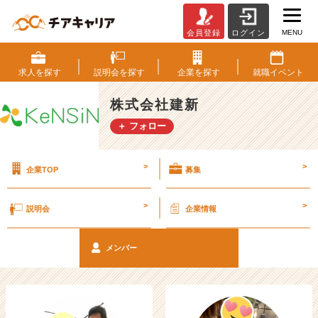
MENU
会員登録
ログイン
ベ
ン
チ
求人を
探す
説明会を
探す
企業を
探す
就職
イベント
ャ
ー・
株式会社建新
成
＋ フォロー
長
企
業
>
>
企業TOP
募集
か
ら
ス
>
>
説明会
企業情報
カ
ウ
ト
メンバー
が
届
く
就