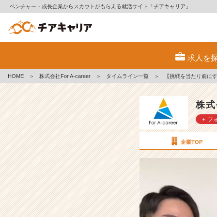
ベンチャー・成長企業からスカウトがもらえる就活サイト「チアキャリア」
【挑
戦
求人を
を
当
HOME
＞
株式会社For A-career
＞
タイムライン一覧
＞
【挑戦を当たり前に
た
り
前
株式会
に
＋ フ
す
る】
会
企業TOP
社
と
は？？
【株
式
会
社