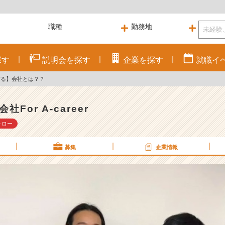
探す
説明会を
探す
企業を
探す
就職
イ
する】会社とは？？
社For A-career
ォロー
募集
企業情報