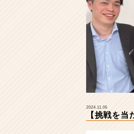
F
o
r
A
-
c
a
r
e
e
r
の
タ
イ
ム
ラ
イ
2024.11.05
ン】
【挑戦を当
|
ベ
ン