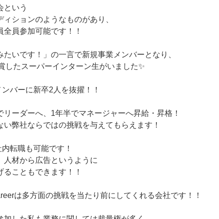
会という
ディションのようなものがあり、
員全員参加可能です！！
みたいです！」の一言で新規事業メンバーとなり、
受賞したスーパーインターン生がいました✨
メンバーに新卒2人を抜擢！！
でリーダーへ、1年半でマネージャーへ昇給・昇格！
ない弊社ならではの挑戦を与えてもらえます！
社内転職も可能です！
、人材から広告というように
げることもできます！！
-careerは多方面の挑戦を当たり前にしてくれる会社です！！
参加した私も業務に関しては裁量権が多く、