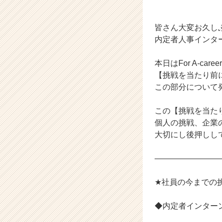
チ
ャ
ー・
皆さん大変お久し
成
内定者人事インタ
長
企
本日はFor A-ca
業
【挑戦を当たり前
か
ら
この部分について
ス
カ
この【挑戦を当た
ウ
個人の挑戦、企業の挑
ト
大切にし後押しし
が
届
――――――――
く
就
活
★社員の今までの
サ
イ
◆内定者インター
ト
チ