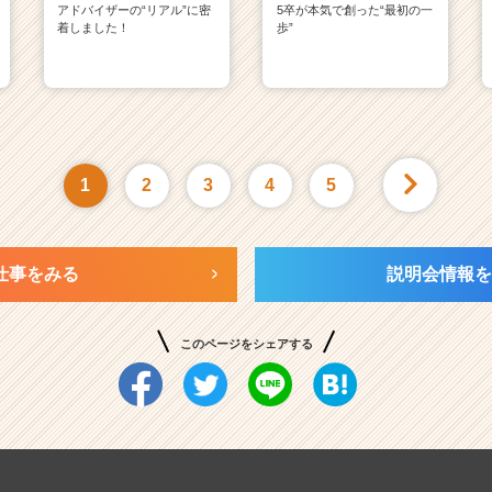
アドバイザーの“リアル”に密
5卒が本気で創った“最初の一
着しました！
歩”
1
2
3
4
5
仕事をみる
説明会情報を
このページをシェアする