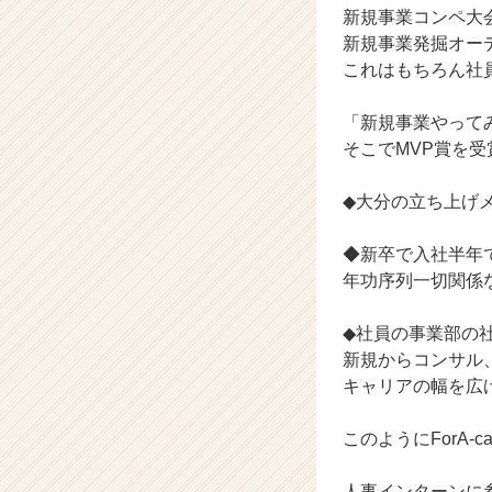
新規事業コンペ大
ア
新規事業発掘オー
キ
ャ
これはもちろん社
リ
ア
「新規事業やって
（C
そこでMVP賞を
h
e
◆大分の立ち上げ
e
r
C
◆新卒で入社半年
a
年功序列一切関係
r
e
◆社員の事業部の
e
新規からコンサル
r）
キャリアの幅を広
このようにForA
人事インターンに