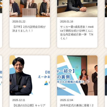
2026.01.22
2026.01.16
【27卒】2月の説明会日程が
サッカー愛×成長意欲！medi
決まりました！！
caで挑戦を続けるMKくんに
迫る内定者紹介第一弾 T.N
くん！
2025.12.11
2025.12.04
【社員の1日公開】キャリア
26卒内定式の裏側に密着！2