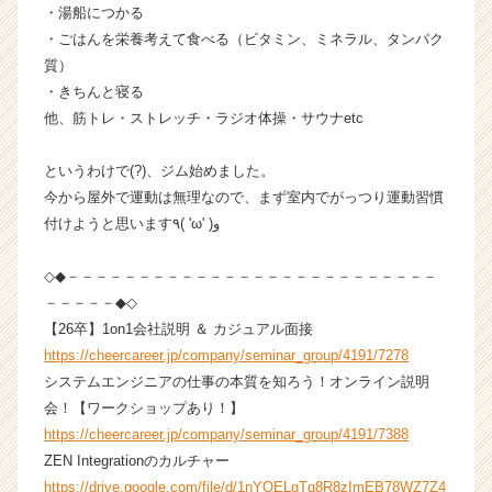
か
・湯船につかる
ら
・ごはんを栄養考えて食べる（ビタミン、ミネラル、タンパク
ス
質）
カ
・きちんと寝る
ウ
他、筋トレ・ストレッチ・ラジオ体操・サウナetc
ト
が
というわけで(?)、ジム始めました。
届
く
今から屋外で運動は無理なので、まず室内でがっつり運動習慣
就
付けようと思います٩( 'ω' )و
活
サ
◇◆－－－－－－－－－－－－－－－－－－－－－－－－－－
イ
－－－－－◆◇
ト
【26卒】1on1会社説明 ＆ カジュアル面接
チ
https://cheercareer.jp/company/seminar_group/4191/7278
ア
キ
システムエンジニアの仕事の本質を知ろう！オンライン説明
ャ
会！【ワークショップあり！】
リ
https://cheercareer.jp/company/seminar_group/4191/7388
ア
ZEN Integrationのカルチャー
（C
https://drive.google.com/file/d/1nYOELgTq8R8zImEB78WZ7Z4