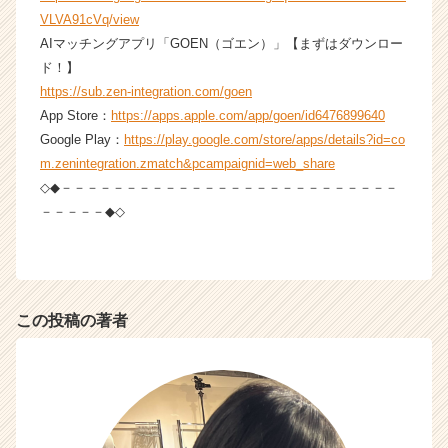
h
VLVA91cVq/view
e
AIマッチングアプリ「GOEN（ゴエン）」【まずはダウンロー
e
r
ド！】
C
https://sub.zen-integration.com/goen
a
App Store：
https://apps.apple.com/app/goen/id6476899640
r
Google Play：
https://play.google.com/store/apps/details?id=co
e
m.zenintegration.zmatch&pcampaignid=web_share
e
◇◆－－－－－－－－－－－－－－－－－－－－－－－－－－
r）
－－－－－◆◇
この投稿の著者