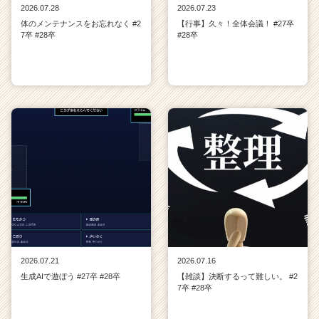
2026.07.28
2026.07.23
体のメンテナンスをお忘れなく #2
【行事】久々！全体会議！ #27卒
7卒 #28卒
#28卒
2026.07.21
2026.07.16
生成AIで遊ぼう #27卒 #28卒
【雑談】決断するって難しい。 #2
7卒 #28卒