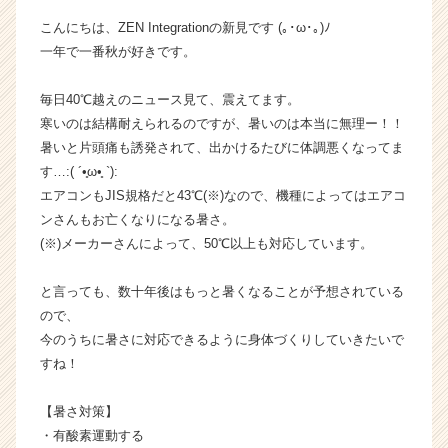
t
こんにちは、ZEN Integrationの新見です (｡･ω･｡)ﾉ
i
一年で一番秋が好きです。
o
n
毎日40℃越えのニュース見て、震えてます。
の
タ
寒いのは結構耐えられるのですが、暑いのは本当に無理ー！！
イ
暑いと片頭痛も誘発されて、出かけるたびに体調悪くなってま
ム
す…:( ´•̥ω•̥ `):
ラ
エアコンもJIS規格だと43℃(※)なので、機種によってはエアコ
イ
ンさんもお亡くなりになる暑さ。
ン】
(※)メーカーさんによって、50℃以上も対応しています。
|
ベ
ン
と言っても、数十年後はもっと暑くなることが予想されている
チ
ので、
ャ
今のうちに暑さに対応できるように身体づくりしていきたいで
ー・
すね！
成
長
【暑さ対策】
企
・有酸素運動する
業