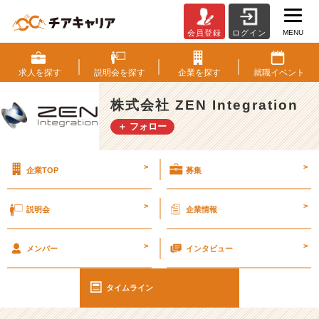
MENU
会員登録
ログイン
【雑
談】
も
求人を
探す
説明会を
探す
企業を
探す
就職
イベント
う
人
株式会社 ZEN Integration
間
＋ フォロー
が
暮
ら
>
>
企業TOP
募集
せ
る
気
>
>
説明会
企業情報
温
じ
>
>
ゃ
メンバー
インタビュー
な
い
タイムライン
よ
ー！