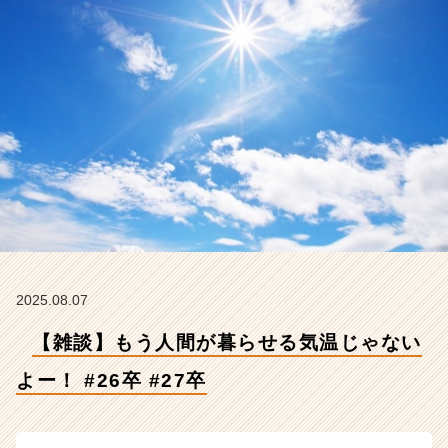
#
2
6
卒
#
2
7
卒
【株
式
会
社
Z
E
N
2025.08.07
I
【雑談】もう人間が暮らせる気温じゃない
n
t
よー！ #26卒 #27卒
e
g
r
a