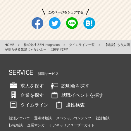
このページをシェアする
HOME
＞
株式会社 ZEN Integration
＞
タイムライン一覧
＞
【雑談】もう人間
が暮らせる気温じゃないよー！ #26卒 #27卒
SERVICE
就職サービス
求人を探す
説明会を探す
企業を探す
就職イベントを探す
タイムライン
適性検査
就活ノウハウ
選考体験談
スペシャルコンテンツ
就活相談
転職相談
企業マンガ
チアキャリアユーザーガイド