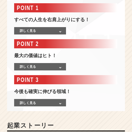
×
POINT 1
介
護
すべての人生を右肩上がりにする！
×
I
詳しく見る
T】
資
POINT 2
金
調
最大の価値はヒト！
達
1
詳しく見る
0
億
POINT 3
円
を
今後も確実に伸びる領域！
達
成！
詳しく見る
デ
ジ
タ
起業ストーリー
ル
の