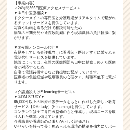
【事業内容】
＜24時間365日医療アクセスサービス＞
▼①日中医療相談▼
ドクターメイトの専門医と介護現場がリアルタイムで繋がれ
るチャットサービスを提供しています。
写真や動画を送るだけで相談可能なため、
病気の早期発見や通院数削減に伴う現場職員の負担軽減に繋
がります。
▼②夜間オンコール代行▼
夜勤をしている介護職向けに看護師・医師とすぐに繋がれる
電話代行サービスを提供しています。
施設によっては、夜間の医療問題も日中に勤務し終えた医療
者が対応するため、
自宅で電話待機するなど負担増に繋がっています。
医療者の負担軽減や現場職員の心理ケア、離職率低下に繋が
ります。
＜介護施設向けE-learningサービス＞
▼③DM‐STUDY▼
65,000件以上の医療相談データをもとに作成した新しい教育
サービス【DMstudy】(E-learning)を提供しています。
コンテンツは全て専門医監修のもと作成し、現場ニーズを取
り入れた機能も備えています。
介護職員や看護師の頑張りが正しく評価され、
やりがいを持って長く務められる環境の構築を強力にサポー