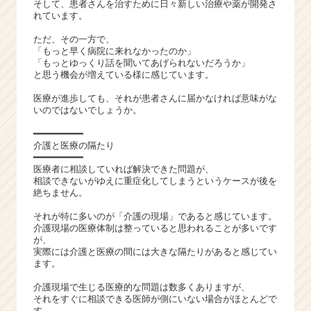
活
そして、患者さんを治すために日々新しい治療や薬が開発さ
れています。
サ
イ
ただ、その一方で、
ト
「もっと早く病院に来れなかったのか」
チ
「もっとゆっくり話を聞いてあげられないだろうか」
と思う機会が増えている様に感じています。
ア
キ
医療が進歩しても、それが患者さんに届かなければ意味がな
ャ
いのではないでしょうか。
リ
━━━━━━━━━
ア
介護と医療の隔たり
（C
━━━━━━━━━
h
医療者に相談していれば解決できた問題が、
e
相談できないがゆえに重症化してしまうというケースが後を
e
絶ちません。
r
それが特に多いのが「介護の現場」であると感じています。
C
介護現場の医療体制は整っていると思われることが多いです
a
が、
r
実際には介護と医療の間には大きな隔たりがあると感じてい
ます。
e
e
介護現場で生じる医療的な問題は数多くありますが、
r）
それをすぐに相談できる医師が側にいない場合がほとんどで
す。