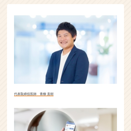
力
で
社
会
課
題
解
決
を
目
指
す
急
成
長
代表取締役医師 青柳 直樹
ス
タ
ー
ト
ア
ッ