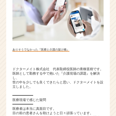
プ
|
ベ
ン
チ
ャ
ー・
成
長
ありそうでなかった『医療と介護の架け橋』
企
業
か
ら
ドクターメイト株式会社 代表取締役医師の青柳直樹です。
医師として勤務する中で抱いた『介護現場の課題』を解決
ス
し、
カ
世の中を少しでも良くできたらと思い、ドクターメイトを設
ウ
立しました。
ト
が
━━━━━━━━━━
医療現場で感じた疑問
届
━━━━━━━━━━
く
医療者は本当に真面目です。
就
目の前の患者さんを助けようと日々頑張っています。