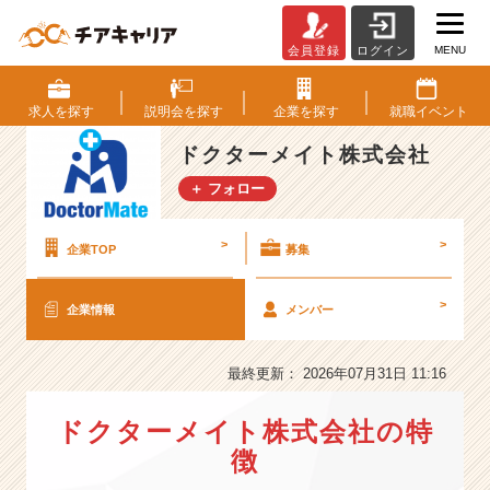
MENU
会員登録
ログイン
ド
ク
タ
求人を
探す
説明会を
探す
企業を
探す
就職
イベント
ー
メ
ドクターメイト株式会社
イ
＋ フォロー
ト
株
式
>
>
企業TOP
募集
会
社
>
企業情報
メンバー
の
会
社
最終更新： 2026年07月31日 11:16
情
報
ドクターメイト株式会社の特
-
【医
徴
療