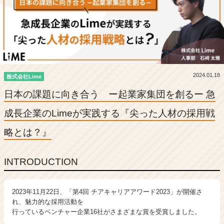
ー
急
成
長
企
業
の
2024.01.18
L
株式会社Lime
i
日本の課題に向き合う ー起業家集団を創るー 急
m
e
成長企業のLimeが実践する『尖った人材の採用戦
が
実
略とは？』
践
す
る
INTRODUCTION
『尖
っ
た
2023年11月22日、「第4回 チアキャリアアワード2023」が開催さ
人
れ、魅力的な採用活動を
行っているベンチャー企業16社がさまざまな賞を受賞しました。
材
の