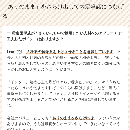
「ありのまま」をさらけ出して内定承諾につなげ
る
ー 母集団形成がうまくいった中で採用したい人材へのアプローチで
工夫したポイントはありますか？
Limeでは、
入社後の解像度を上げさせることを意識しています
。上
長との月初と月末の面談などの細かい面談の機会を設け、安心させ
る取り組みをしているのと給与や働き方などの聞きにくい部分はあ
らかじめお伝えするようにしています。
「インターン始める上で月どれぐらい稼ぎたいのか？」や「うちだ
ったらこういう働き方すればこのくらい稼げますよ」など、過去の
事例をお伝えしたりもしています。入社後のイメージや活躍するま
での解像度を上げることで安心させることを特に意識しています
ね。
会社のバリューとしても「
ありのままをさらけ出せ
」っていうのが
ありますので、うちは最初からオープンにしていきたいなっていう
のはありますね。