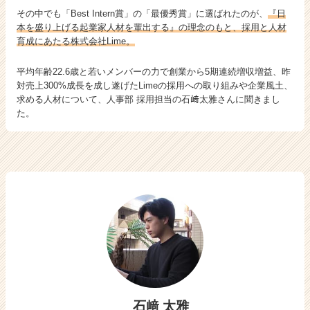
採
その中でも「Best Intern賞」の「最優秀賞」に選ばれたのが、
『日
用
本を盛り上げる起業家人材を輩出する』の理念のもと、採用と人材
育成にあたる株式会社Lime。
戦
略
と
平均年齢22.6歳と若いメンバーの力で創業から5期連続増収増益、昨
は？』
対売上300%成長を成し遂げたLimeの採用への取り組みや企業風土、
求める人材について、人事部 採用担当の石﨑太雅さんに聞きまし
た。
石﨑 太雅