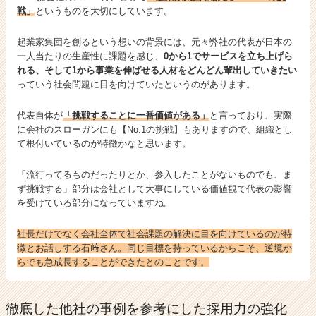
戦」
というものを大切にしています。
起業家集団を創るという想いの背景には、元々弊社の代表が日本の
一人当たりの生産性に課題を感じ、
0から1でサービスを立ち上げら
れる、そして1から事業を伸ばせる人材をどんどん輩出していきたい
っていう社会問題に目を向けていたというのがあります。
代表自体が
「挑戦することに一番価値がある」
と言っており、実際
に会社のスローガンにも【No.1の挑戦】もありますので、組織とし
て根付いているのが特徴かなと思います。
「流行ってるものだったりとか、参入したことがないものでも、ま
ず挑戦する」部分は会社として大事にしている価値観で代表の影響
を受けている部分になっていますね。
社長だけでなく会社全体で社会課題の解決に目を向けているのが特
徴とお話しする石﨑さん。同じ目標を持っているからこそ、逆境か
らでも急成長することができたとのことです。
徹底した他社の事例を参考にした採用力の強化