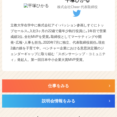
平塚ひかる
株式会社Cheer 代表取締役
立教大学在学中に株式会社アイ･パッション参画しすぐにトッ
プセールス｡入社3ヶ月の22歳で最年少執行役員に｡1年目で営業
成績1位､全社MVPを受賞｡取締役としてマーケティングや開
発･広報･人事も担当｡2020年7月に独立、代表取締役就任｡現在
2歳の娘を子育て中。べンチャー企業における意思決定層のジ
ェンダーギャップに取り組む「スポンサーシップ・コミュニテ
ィ」発起人。第一回日本中小企業大賞MVP受賞。
仕事をみる
説明会情報をみる