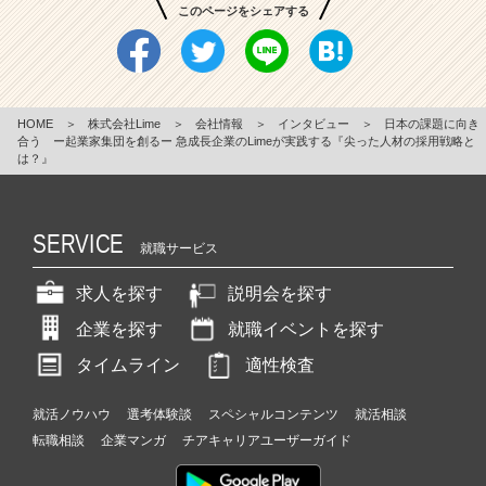
このページをシェアする
HOME
＞
株式会社Lime
＞
会社情報
＞
インタビュー
＞
日本の課題に向き
合う ー起業家集団を創るー 急成長企業のLimeが実践する『尖った人材の採用戦略と
は？』
SERVICE
就職サービス
求人を探す
説明会を探す
企業を探す
就職イベントを探す
タイムライン
適性検査
就活ノウハウ
選考体験談
スペシャルコンテンツ
就活相談
転職相談
企業マンガ
チアキャリアユーザーガイド