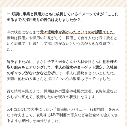
ー 順調に事業と採用力ともに成長しているイメージですが「ここに
至るまでの採用周りの苦労はありましたか？」
今の状況になるまで
元々退職率が高かったというのが課題でした
。
当時は採用力や採用の知見がなく、採用して合う人だけ長く残ると
いう組織で、組織として採用力がないというのが大きな課題でし
た。
解決するために、まさにチアの米倉さんや人材会社さんに
他社様の
取り組みをヒアリング
して、
求人の訴求やターゲット選定、入社後
のギャップがないかなど分析
して、求人に反映させていましたね。
実際に他社の人事さんと採用ノウハウの収集も行っていました。
得た情報を踏まえて、採用媒体の選定や社風の定着、表彰制度など
少しずつ変えて、改善したのが現在の状況になります。
5月には会社で大事にしたい「価値観・バリュー・行動指針」をみん
なで考えまして、表彰するMVP制度の導入など会社全体で協力でき
るような根回しを頑張りました。