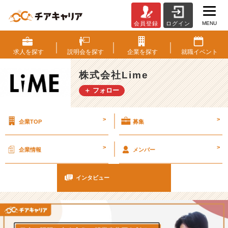
MENU
会員登録
ログイン
日
本
の
求人を
探す
説明会を
探す
企業を
探す
就職
イベント
課
題
株式会社Lime
に
＋ フォロー
向
き
合
>
>
企業TOP
募集
う
ー
起
>
>
企業情報
メンバー
業
家
集
インタビュー
団
を
創
る