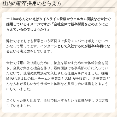
社内の新卒採用のとらえ方
ー Limeさんといえばタイムライン投稿やウェルカム面談など全社で
採用しているイメージですが「会社全体で新卒採用をどのようにと
らえているのでしょうか？」
弊社ではそもそも新卒という区切りで多分メンバーは考えてないの
かなって思ってます。
インターンとして入社するのが新卒1年目にな
るという考え方
をしています。
全社で採用に取り組むために、接点を増やすための全体報告会を開
き、全員が集まる機会を作り、最終面接でも事業部の方に入ってい
ただいて、現場の意思決定で入社させる仕組みを作りました。採用
MTGも週１回の採用チームと事業部とのMTGを設置し、各事業部ど
んな人材が欲しいかやサポート体制など共有し合い連携をとるよう
にしていました。
こういった取り組みで、全社で採用するという意識が少しづつ定着
していきました。