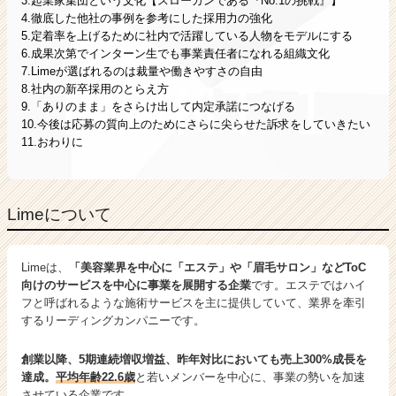
3.起業家集団という文化【スローガンである『No.1の挑戦』】
4.徹底した他社の事例を参考にした採用力の強化
5.定着率を上げるために社内で活躍している人物をモデルにする
6.成果次第でインターン生でも事業責任者になれる組織文化
7.Limeが選ばれるのは裁量や働きやすさの自由
8.社内の新卒採用のとらえ方
9.「ありのまま」をさらけ出して内定承諾につなげる
10.今後は応募の質向上のためにさらに尖らせた訴求をしていきたい
11.おわりに
Limeについて
Limeは、
「美容業界を中心に「エステ」や「眉毛サロン」などToC
向けのサービスを中心に事業を展開する企業
です。エステではハイ
フと呼ばれるような施術サービスを主に提供していて、業界を牽引
するリーディングカンパニーです。
創業以降、5期連続増収増益、昨年対比においても売上300%成長を
達成。
平均年齢22.6歳
と若いメンバーを中心に、事業の勢いを加速
させている企業です。