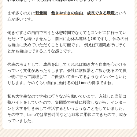
まず多くの方は
裁量面
、
働きやすさの自由
、
成長できる環境
という
方が多いです。
働きやすさの自由で言うと休憩時間でなくてもコンビニに行ってい
ただいても構いませんし、前日にお休み連絡もOKですし、休みの日
も自由に決めていただくことも可能です。 例えば1週間旅行に行く
とかも自由にできるような感じです。
代表の考えとして、成果を出してくれれば働き方も自由を心がける
っていう文化があったりします。会社に炊飯器とご飯があるので買
い物に行って調理して、ご飯炊いて食べてるようなメンバーもいた
りします。そのくらい自由に働けるのはLimeの特徴ですね。
私も大学生なので学校に行きながら働いています。入社した当初は
塾バイトをしていたので、集団塾で生徒に授業しながら、インター
ンと大学を行き来して生活するというようなことをしていました。
その中で、Limeでは業務時間なども非常に柔軟にできたので、助か
っていました。