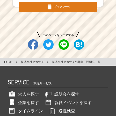
ャ
ブックマーク
ー・
成
長
企
業
このページをシェアする
か
ら
ス
カ
ウ
HOME
＞
株式会社セカツク
＞
株式会社セカツクの募集・説明会一覧
ト
が
届
く
SERVICE
就職サービス
就
活
求人を探す
説明会を探す
サ
イ
企業を探す
就職イベントを探す
ト
タイムライン
適性検査
チ