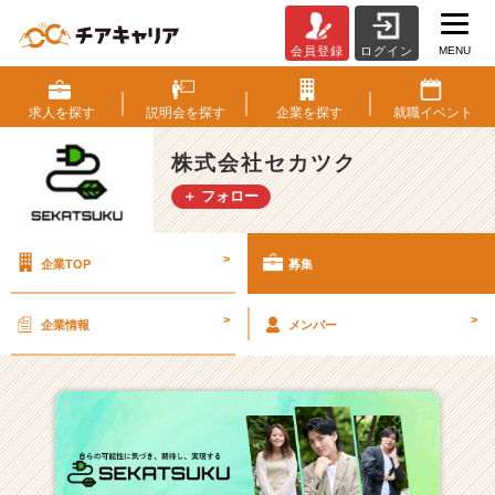
MENU
会員登録
ログイン
株
式
会
求人を
探す
説明会を
探す
企業を
探す
就職
イベント
社
セ
株式会社セカツク
カ
＋ フォロー
ツ
ク
の
>
企業TOP
募集
採
用/
求
>
>
企業情報
メンバー
人
一
覧
-
2
0
2