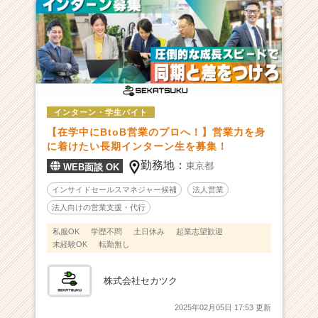
マ
ー
ケ
テ
ィ
ン
グ
インターン・学生バイト
の
【在学中にBtoB営業のプロへ！】営業力を身
プ
に着けたい長期インターン生を募集！
ロ
フ
勤務地：
東京都
WEB面談 OK
ェ
インサイドセールスマネジャー候補
法人営業
ッ
シ
法人向けの営業支援・代行
ョ
私服OK
学歴不問
土日休み
起業志望歓迎
ナ
未経験OK
転勤無し
ル
|
株式会社セカツク
ベ
ン
2025年02月05日 17:53 更新
チ