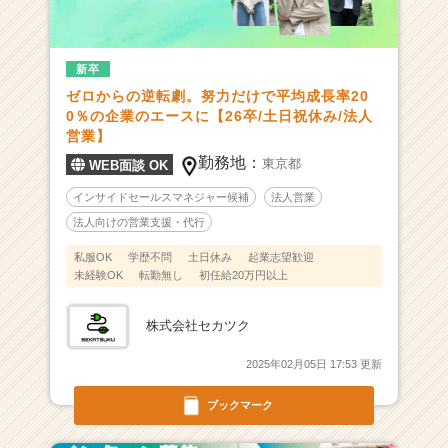
0
年
設
立！
新卒
平
ゼロからの逆転劇。努力だけで平均成長率20
均
0％の企業のエースに【26卒/土日祝休み/法人
成
営業】
長
勤務地：
東京都
WEB面談 OK
率
2
インサイドセールスマネジャー候補
法人営業
0
法人向けの営業支援・代行
0%
以
私服OK
学歴不問
土日休み
起業志望歓迎
未経験OK
転勤無し
初任給20万円以上
上
で
成
株式会社セカツク
長
中！
2025年02月05日 17:53 更新
B
t
ブックマーク
o
B