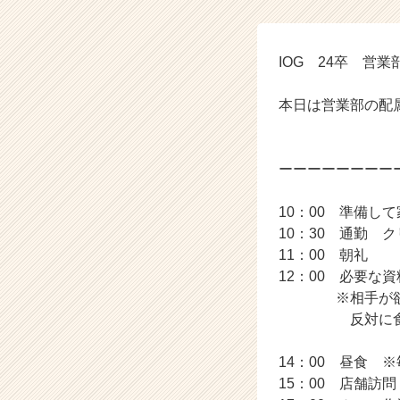
タ
イ
ム
ラ
IOG 24卒 営
イ
ン】
本日は営業部の配
|
ベ
ン
ーーーーーーーー
チ
ャ
ー・
10：00 準備し
成
10：30 通勤 
長
11：00 朝礼
企
12：00 必要な
業
※相手が欲しい
か
反対に食い付か
ら
ス
カ
14：00 昼食 
ウ
15：00 店舗訪問
ト