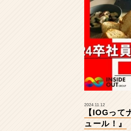
日
の
ス
ケ
ジ
ュ
ー
ル！』
【イ
ン
サ
イ
ド・
ア
ウ
ト
グ
2024.11.12
ル
【IOGっ
ー
プ
ュール！』
の