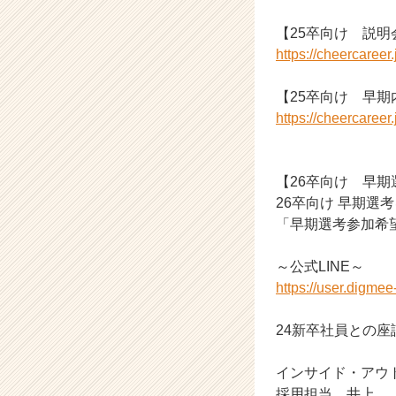
r
e
【25卒向け 説明
e
https://cheercaree
r）
【25卒向け 早
https://cheercaree
【26卒向け 早期
26卒向け 早期選
「早期選考参加希
～公式LINE～
https://user.digme
24新卒社員との
インサイド・アウ
採用担当 井上