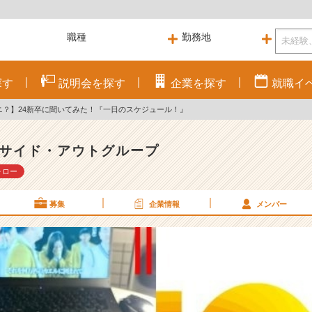
探す
説明会を
探す
企業を
探す
就職
イ
ナニ？】24新卒に聞いてみた！『一日のスケジュール！』
サイド・アウトグループ
ォロー
募集
企業情報
メンバー