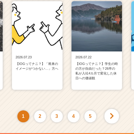
2026.07.23
2026.07.22
【IOGってナニ？】「将来の
【IOGってナニ？】学生の時
イメージがつかない…」方へ
の方が自由だった？26卒の
私が入社4カ月で変化した休
日への価値観
1
2
3
4
5