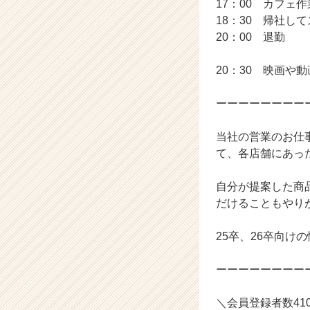
17：00 カフェ作
が
18：30 帰社し
届
20：00 退勤
く
就
20：30 映画
活
サ
イ
ーーーーーーーー
ト
チ
当社の営業のお仕
ア
て、各店舗にあっ
キ
ャ
自分が提案した商
リ
ア
だけることもやり
（C
h
25卒、26卒向けの
e
e
ーーーーーーーー
r
C
＼会員登録者数4
a