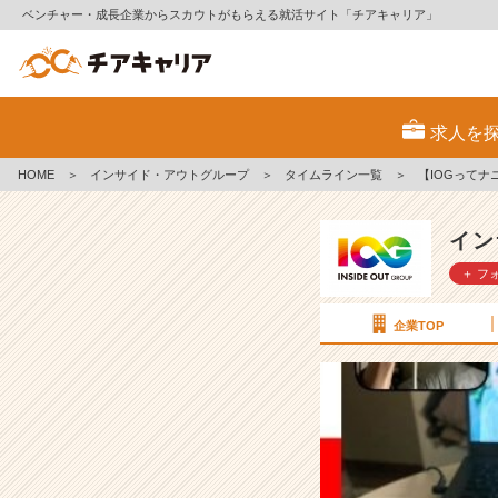
ベンチャー・成長企業からスカウトがもらえる就活サイト「チアキャリア」
【I
O
求人を
G
っ
HOME
＞
インサイド・アウトグループ
＞
タイムライン一覧
＞
【IOGって
て
ナ
ニ？】
イン
2
＋ フ
4
新
卒
企業TOP
に
聞
い
て
み
た！
『一