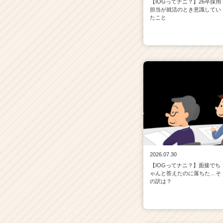
【IOGってナニ？】26卒採用
担当が就活のとき意識してい
たこと
2026.07.30
【IOGってナニ？】面接でち
ゃんと答えたのに落ちた…そ
の訳は？