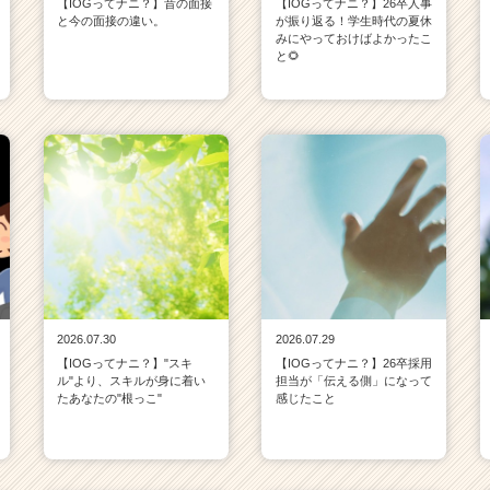
【IOGってナニ？】昔の面接
【IOGってナニ？】26卒人事
と今の面接の違い。
が振り返る！学生時代の夏休
みにやっておけばよかったこ
と🌻
2026.07.30
2026.07.29
【IOGってナニ？】"スキ
【IOGってナニ？】26卒採用
ル"より、スキルが身に着い
担当が「伝える側」になって
たあなたの"根っこ"
感じたこと