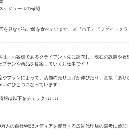
業
てスケジュールの確認
や動画を見ながらご飯を食べています。※『市子』『ファイトク
ーーーーーーーーーーーーーーーーーーーーーーーーーーーー
事は、お客様であるクライアント先に訪問し、現在の課題や要
たプランや商品を提案していくお仕事です！
品やプランによって、店舗の売り上げが伸びたり、直接『あり
がいのひとつになっています！
情報は以下をチェック↓↓↓↓↓↓
ーーーーーーーーーーーーーーーーーーーーーーーーーーーー
10万人の自社WEBメディアを運営する広告代理店の選考に参加