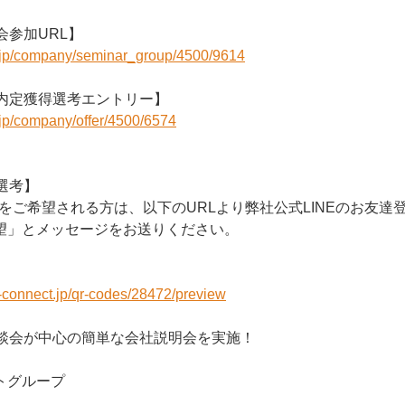
会参加URL】
r.jp/company/seminar_group/4500/9614
期内定獲得選考エントリー】
r.jp/company/offer/4500/6574
選考】
考をご希望される方は、以下のURLより弊社公式LINEのお友達
望」とメッセージをお送りください。
e-connect.jp/qr-codes/28472/preview
座談会が中心の簡単な会社説明会を実施！
トグループ