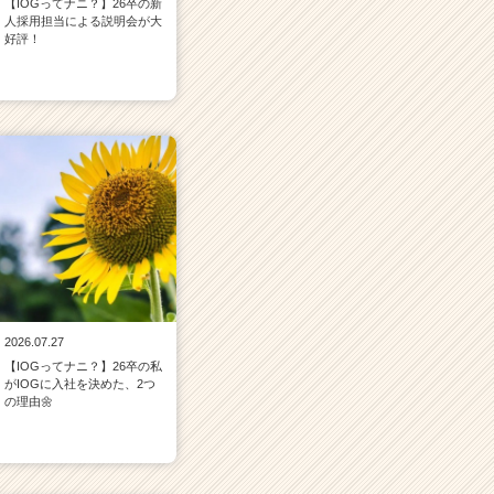
【IOGってナニ？】26卒の新
人採用担当による説明会が大
好評！
2026.07.27
【IOGってナニ？】26卒の私
がIOGに入社を決めた、2つ
の理由🌼