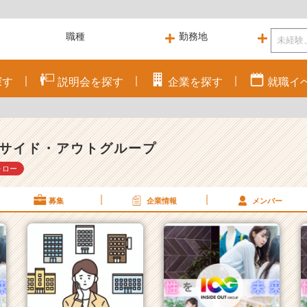
探す
説明会を
探す
企業を
探す
就職
イ
サイド・アウトグループ
ォロー
募集
企業情報
メンバー