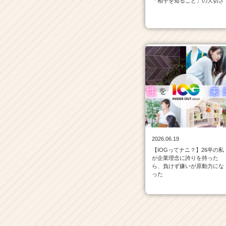
「相手を知ること」の大切さ
く
就
活
サ
イ
ト
チ
ア
キ
ャ
リ
ア
（C
h
2026.06.19
e
【IOGってナニ？】26卒の私
が企業理念に誇りを持った
e
ら、負けず嫌いが原動力にな
r
った
C
a
r
e
e