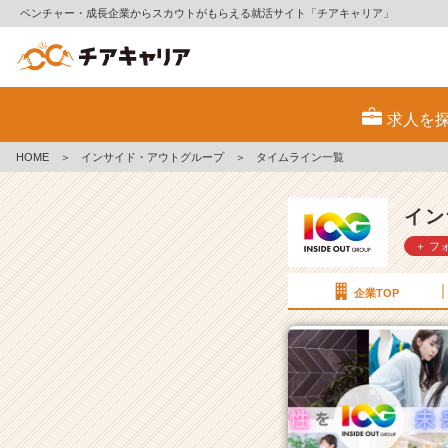
ベンチャー・成長企業からスカウトがもらえる就活サイト「チアキャリア」
イ
ン
求人を
サ
イ
HOME
＞
インサイド・アウトグループ
＞
タイムライン一覧
ド・
ア
ウ
イン
ト
＋ フ
グ
ル
ー
企業TOP
プ
の
タ
イ
ム
ラ
イ