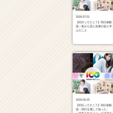
ン
一
覧
2026.07.01
|
【IOGってナニ？】同行体験
ベ
談・私から見た先輩の姿と学
ン
んだこと
チ
ャ
ー・
成
長
企
業
か
ら
ス
カ
ウ
ト
2026.06.25
が
【IOGってナニ？】同行体験
届
談・同行を通して知った、