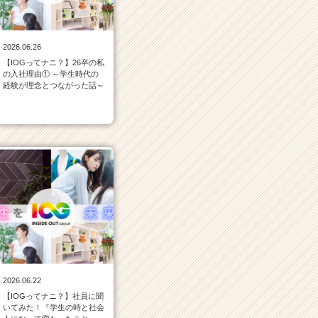
2026.06.26
【IOGってナニ？】26卒の私
の入社理由① ～学生時代の
経験が理念とつながった話～
2026.06.22
【IOGってナニ？】社員に聞
いてみた！『学生の時と社会