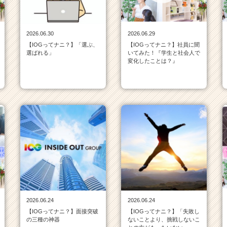
2026.06.30
2026.06.29
【IOGってナニ？】「選ぶ、
【IOGってナニ？】社員に聞
選ばれる」
いてみた！『学生と社会人で
変化したことは？』
2026.06.24
2026.06.24
【IOGってナニ？】面接突破
【IOGってナニ？】「失敗し
の三種の神器
ないことより、挑戦しないこ