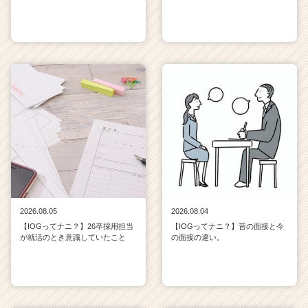
2026.08.05
2026.08.04
【IOGってナニ？】26卒採用担当
【IOGってナニ？】昔の面接と今
が就活のとき意識していたこと
の面接の違い。