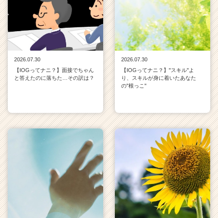
2026.07.30
2026.07.30
【IOGってナニ？】面接でちゃん
【IOGってナニ？】"スキル"よ
と答えたのに落ちた…その訳は？
り、スキルが身に着いたあなた
の"根っこ"