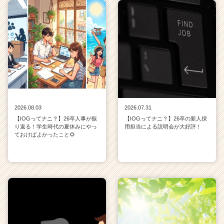
2026.08.03
2026.07.31
【IOGってナニ？】26卒人事が振
【IOGってナニ？】26卒の新人採
り返る！学生時代の夏休みにやっ
用担当による説明会が大好評！
ておけばよかったこと🌻