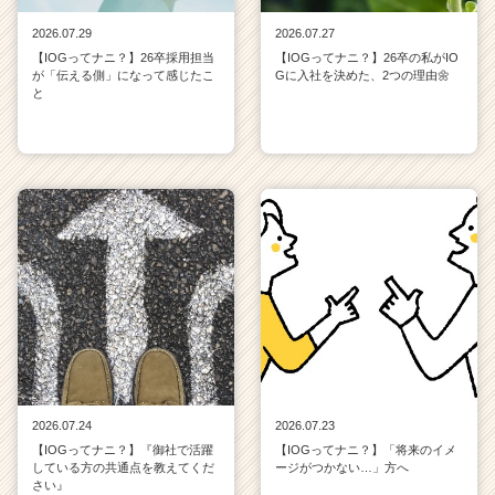
2026.07.29
2026.07.27
【IOGってナニ？】26卒採用担当
【IOGってナニ？】26卒の私がIO
が「伝える側」になって感じたこ
Gに入社を決めた、2つの理由🌼
と
2026.07.24
2026.07.23
【IOGってナニ？】『御社で活躍
【IOGってナニ？】「将来のイメ
している方の共通点を教えてくだ
ージがつかない…」方へ
さい』