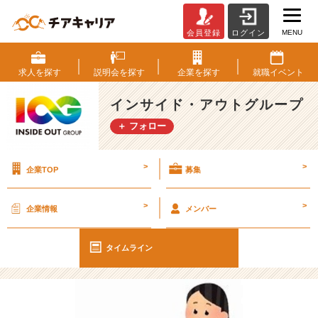
MENU
会員登録
ログイン
【I
O
G
求人を
探す
説明会を
探す
企業を
探す
就職
イベント
っ
て
インサイド・アウトグループ
ナ
＋ フォロー
ニ？】
こ
う
>
>
企業TOP
募集
見
え
て
>
>
企業情報
メンバー
あ
が
り
タイムライン
症
で
す。
【イ