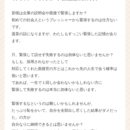
ャ
ー・
皆様は企業の説明会や面接で緊張しますか？
成
初めての社会人というプレッシャーから緊張するのは仕方ない
長
です。
企
遥昔の話になりますが、わたしもすっごい緊張した記憶があり
業
ます。
か
ら
ス
只、緊張して話せず失敗するのは勿体ないと思いませんか？
カ
もしも、採用されなかったとして
ウ
対応してくれた面接官の方とはこれから先の人生で会う確率は
ト
低いと思います。
が
であれば、一生で１回しか会わないかもしれない方に
届
緊張して失敗するのは本当に勿体ないと思います。
く
就
活
緊張するなというのは難しいかもしれませんが、
サ
たっぷり恥をかいて、自分を全部出し尽くした結果がダメだっ
イ
た。の方が
ト
自分なりに納得できるとは思いませんか？
チ