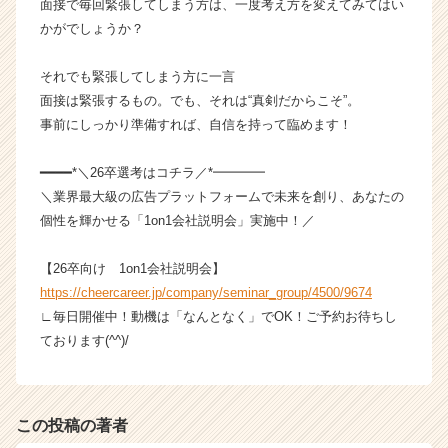
面接で毎回緊張してしまう方は、一度考え方を変えてみてはい
ア
かがでしょうか？
キ
ャ
リ
それでも緊張してしまう方に一言
ア
面接は緊張するもの。でも、それは“真剣だからこそ”。
（C
事前にしっかり準備すれば、自信を持って臨めます！
h
e
━━━━*＼26卒選考はコチラ／*━━━━
e
＼業界最大級の広告プラットフォームで未来を創り、あなたの
r
個性を輝かせる「1on1会社説明会」実施中！／
C
a
r
【26卒向け 1on1会社説明会】
e
https://cheercareer.jp/company/seminar_group/4500/9674
e
∟毎日開催中！動機は「なんとなく」でOK！ご予約お待ちし
r）
ております(^^)/
この投稿の著者