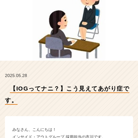
ン
サ
イ
ド・
ア
ウ
ト
グ
ル
ー
プ
の
2025.05.28
タ
イ
【IOGってナニ？】こう見えてあがり症で
ム
ラ
す。
イ
ン】
|
ベ
みなさん、こんにちは！
ン
インサイド・アウトグループ 採用担当の市川です。
チ