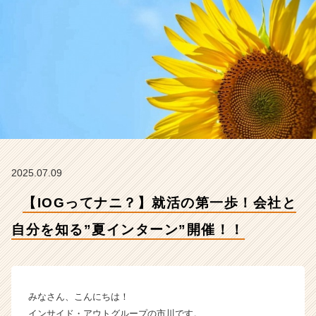
知
る”夏
イ
ン
タ
ー
ン”開
催！！
【イ
ン
サ
イ
2025.07.09
ド・
ア
【IOGってナニ？】就活の第一歩！会社と
ウ
ト
自分を知る”夏インターン”開催！！
グ
ル
ー
プ
みなさん、こんにちは！
の
インサイド・アウトグループの市川です。
タ