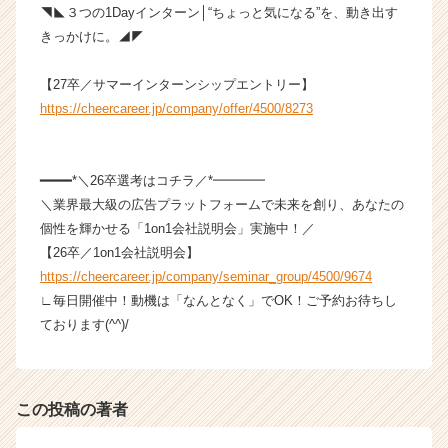
r
◥◣３つの1Dayインターン│“ちょっと気になる”を、動き出す
e
きっかけに。◢◤
e
r）
【27卒／サマーインターンシップエントリー】
https://cheercareer.jp/company/offer/4500/8273
━━━━*＼26卒選考はコチラ／*━━━━
＼業界最大級の広告プラットフォームで未来を創り、あなたの
個性を輝かせる「1on1会社説明会」実施中！／
【26卒／1on1会社説明会】
https://cheercareer.jp/company/seminar_group/4500/9674
∟毎日開催中！動機は「なんとなく」でOK！ご予約お待ちし
ております(^^)/
この投稿の著者