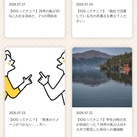
2026.07.27
2026.07.24
【IOGってナニ？】26卒の私がIO
【IOGってナニ？】『御社で活躍
Gに入社を決めた、2つの理由🌼
している方の共通点を教えてくだ
さい』
2026.07.23
2026.07.22
【IOGってナニ？】「将来のイメ
【IOGってナニ？】学生の時の方
ージがつかない…」方へ
が自由だった？26卒の私が入社4
カ月で変化した休日への価値観