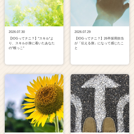
2026.07.30
2026.07.29
【IOGってナニ？】"スキル"よ
【IOGってナニ？】26卒採用担当
り、スキルが身に着いたあなた
が「伝える側」になって感じたこ
の"根っこ"
と