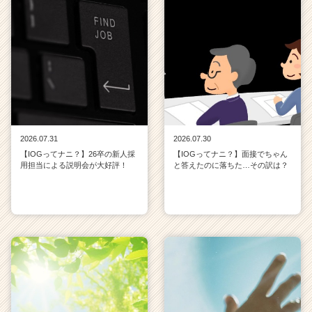
2026.07.31
2026.07.30
【IOGってナニ？】26卒の新人採
【IOGってナニ？】面接でちゃん
用担当による説明会が大好評！
と答えたのに落ちた…その訳は？