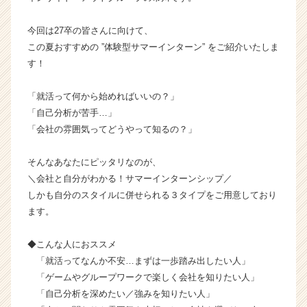
イ
ム
今回は27卒の皆さんに向けて、
ラ
この夏おすすめの ”体験型サマーインターン” をご紹介いたしま
イ
す！
ン】
|
「就活って何から始めればいいの？」
ベ
「自己分析が苦手…」
ン
チ
「会社の雰囲気ってどうやって知るの？」
ャ
ー・
そんなあなたにピッタリなのが、
成
＼会社と自分がわかる！サマーインターンシップ／
長
しかも自分のスタイルに併せられる３タイプをご用意しており
企
ます。
業
か
ら
◆こんな人におススメ
ス
「就活ってなんか不安…まずは一歩踏み出したい人」
カ
「ゲームやグループワークで楽しく会社を知りたい人」
ウ
「自己分析を深めたい／強みを知りたい人」
ト