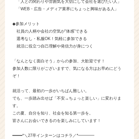
「人との関わりや雰囲気を大切にして会社を選びたい人」
が
「WEB・広告・メディア業界にちょっと興味がある人」
届
く
就
◆参加メリット
活
社員の人柄や会社の空気が“体感”できる
サ
選考なし・私服OK！気軽に参加できる
イ
就活に役立つ自己理解や発信力が身につく
ト
チ
「なんとなく面白そう」からの参加、大歓迎です！
ア
参加人数に限りがございますで、気になる方はお早めにどう
キ
ャ
ぞ！
リ
ア
就活って、最初の一歩がいちばん難しい。
（C
でも、一歩踏み出せば「不安→ちょっと楽しい」に変わりま
h
す。
e
この夏、自分を知り、社会を知る第一歩を。
e
皆さんにお会いできるのを楽しみにしています！
r
C
a
━━━━*＼27卒インターンはコチラ／*━━━━