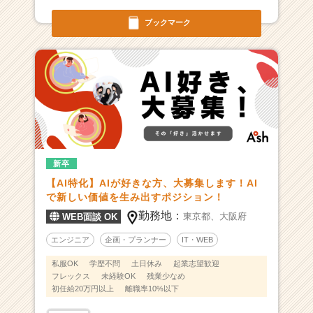
カ
ウ
ブックマーク
ト
が
届
く
就
活
サ
イ
ト
新卒
チ
【AI特化】AIが好きな方、大募集します！AI
ア
で新しい価値を生み出すポジション！
キ
ャ
勤務地：
東京都、
大阪府
WEB面談 OK
リ
エンジニア
企画・プランナー
IT・WEB
ア
（C
私服OK
学歴不問
土日休み
起業志望歓迎
h
フレックス
未経験OK
残業少なめ
e
初任給20万円以上
離職率10%以下
e