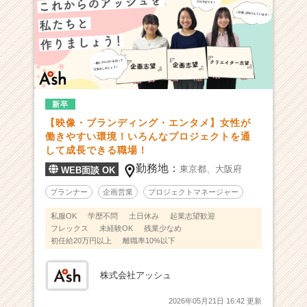
の“ら
し
さ”や“魅
力”を
引
き
出
新卒
す
【映像・ブランディング・エンタメ】女性が
|
働きやすい環境！いろんなプロジェクトを通
ベ
して成長できる職場！
ン
勤務地：
東京都、
大阪府
WEB面談 OK
チ
ャ
プランナー
企画営業
プロジェクトマネージャー
ー・
成
私服OK
学歴不問
土日休み
起業志望歓迎
長
フレックス
未経験OK
残業少なめ
初任給20万円以上
離職率10%以下
企
業
か
株式会社アッシュ
ら
ス
2026年05月21日 16:42 更新