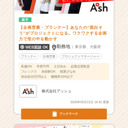
5
年
の
実
新卒
績！】
【企画営業・プランナー】あなたの“面白そ
ク
う”がプロジェクトになる。ワクワクする企画
リ
力で世の中を動かす
エ
勤務地：
東京都、
大阪府
WEB面談 OK
イ
テ
プランナー
企画営業
プロジェクトマネージャー
ィ
私服OK
学歴不問
土日休み
起業志望歓迎
ブ
フレックス
未経験OK
残業少なめ
で
初任給20万円以上
離職率10%以下
企
業
株式会社アッシュ
課
題
2026年05月21日 16:42 更新
を
解
ブックマーク
決！
社
員