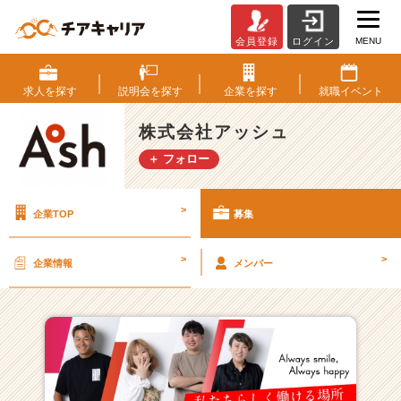
MENU
会員登録
ログイン
株
式
会
求人を
探す
説明会を
探す
企業を
探す
就職
イベント
社
ア
株式会社アッシュ
ッ
＋ フォロー
シ
ュ
の
>
企業TOP
募集
採
用/
求
>
>
企業情報
メンバー
人
一
覧
-
【創
業
3