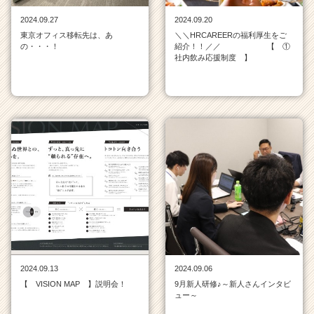
活
2024.09.27
2024.09.20
サ
東京オフィス移転先は、あ
＼＼HRCAREERの福利厚生をご
イ
の・・・！
紹介！！／／ 【 ①
ト
社内飲み応援制度 】
チ
ア
キ
ャ
リ
ア
（C
h
e
e
r
C
a
r
2024.09.13
2024.09.06
e
【 VISION MAP 】説明会！
9月新人研修♪～新人さんインタビ
e
ュー～
r）