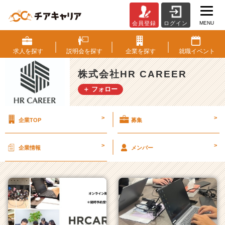
MENU
会員登録
ログイン
株
式
会
求人を
探す
説明会を
探す
企業を
探す
就職
イベント
社
H
株式会社HR CAREER
R
＋ フォロー
C
A
R
>
>
企業TOP
募集
E
E
R
>
>
企業情報
メンバー
の
タ
イ
ム
ラ
イ
ン