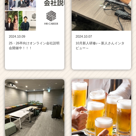
一
覧
|
ベ
ン
チ
2024.10.09
2024.10.07
ャ
25・26卒向けオンライン会社説明
10月新人研修♪～新人さんインタ
ー・
会開催中！！！
ビュー～
成
長
企
業
か
ら
ス
カ
ウ
ト
が
届
く
就