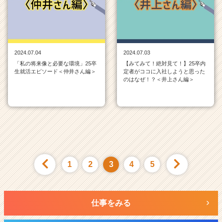
2024.07.04
2024.07.03
「私の将来像と必要な環境」25卒
【みてみて！絶対見て！】25卒内
生就活エピソード＜仲井さん編＞
定者がココに入社しようと思った
のはなぜ！？＜井上さん編＞
1
2
3
4
5
仕事をみる