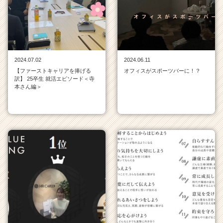
一
覧
|
ベ
ン
チ
2024.07.02
2024.06.11
ャ
【ファーストキャリアを捧げる
オフィスがスポーツバーに！？
ー・
訳】 25卒生 就活エピソード＜寺
成
本さん編＞
長
企
業
か
ら
ス
カ
ウ
ト
が
届
く
就