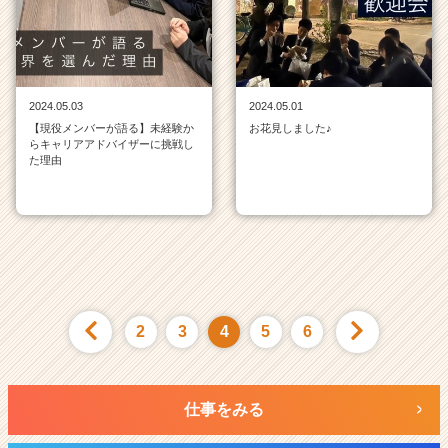
2024.05.03
2024.05.01
【現役メンバーが語る】未経験か
お花見しました♪
らキャリアアドバイザーに挑戦し
た理由
2
3
4
5
6
仕事をみる