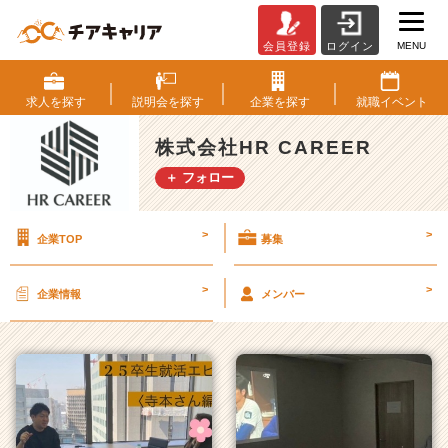
MENU
会員登録
ログイン
株
式
会
求人を
探す
説明会を
探す
企業を
探す
就職
イベント
社
H
株式会社HR CAREER
R
＋ フォロー
C
A
R
>
>
企業TOP
募集
E
E
R
>
>
企業情報
メンバー
の
タ
イ
ム
ラ
イ
ン