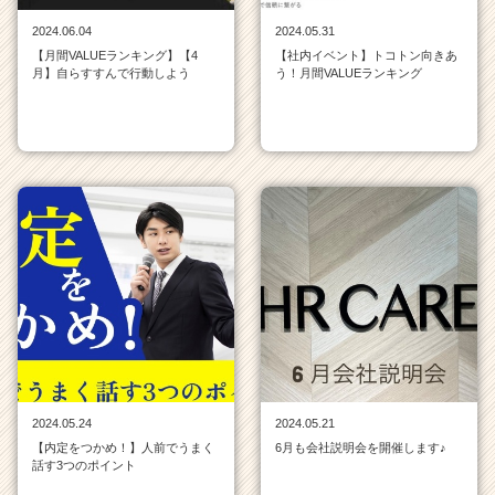
活
2024.06.04
2024.05.31
サ
【月間VALUEランキング】【4
【社内イベント】トコトン向きあ
イ
月】自らすすんで行動しよう
う！月間VALUEランキング
ト
チ
ア
キ
ャ
リ
ア
（C
h
e
e
r
C
a
r
2024.05.24
2024.05.21
e
【内定をつかめ！】人前でうまく
6月も会社説明会を開催します♪
e
話す3つのポイント
r）