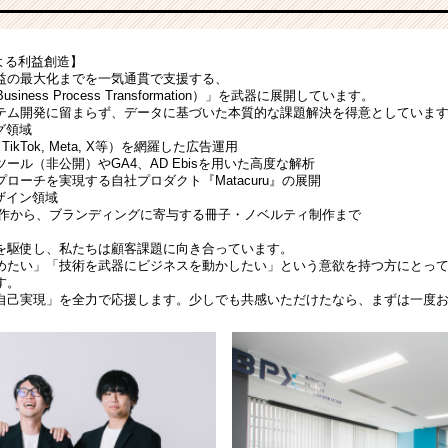
による利益創造】
益の最大化までを一気通貫で支援する、
iness Process Transformation）」を武器に展開しています。
テム開発に留まらず、データに基づいた本質的な課題解決を得意としていま
グ領域
S（TikTok, Meta, X等）を網羅した広告運用
ール（非公開）やGA4、AD Ebisを用いた高度な解析
ローチを実現する自社プロダクト『Matacuru』の展開
ザイン領域
制作から、ブランディングに寄与する冊子・ノベルティ制作まで
を駆使し、私たちは顧客課題に向き合っています。
めたい」「技術を武器にビジネスを動かしたい」という意欲を持つ方にとって
す。
自己実現」を全力で応援します。少しでも共感いただけたなら、まずは一度