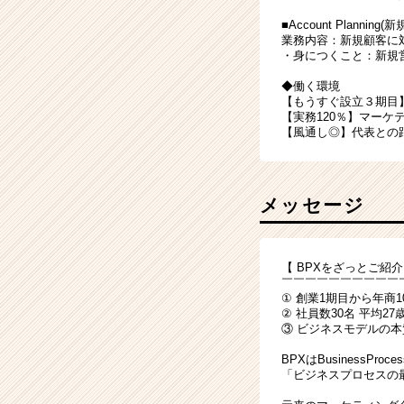
■Account Plannin
業務内容：新規顧客に
・身につくこと：新規
◆働く環境
【もうすぐ設立３期目
【実務120％】マー
【風通し◎】代表との
メッセージ
【 BPXをざっとご紹介
￣￣￣￣￣￣￣￣￣￣
① 創業1期目から年商
② 社員数30名 平均
③ ビジネスモデルの
BPXはBusinessPro
「ビジネスプロセスの