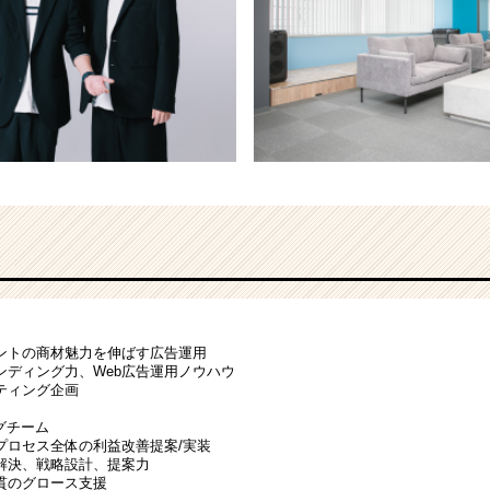
ントの商材魅力を伸ばす広告運用
ンディング力、Web広告運用ノウハウ
ング企画
グチーム
プロセス全体の利益改善提案/実装
解決、戦略設計、提案力
ロース支援