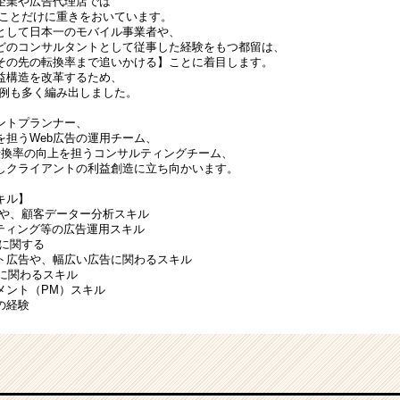
企業や広告代理店では
ることだけに重きをおいています。
として日本一のモバイル事業者や、
どのコンサルタントとして従事した経験をもつ都留は、
その先の転換率まで追いかける】ことに着目します。
益構造を改革するため、
事例も多く編み出しました。
ントプランナー、
を担うWeb広告の運用チーム、
転換率の向上を担うコンサルティングチーム、
しクライアントの利益創造に立ち向かいます。
キル】
ーや、顧客データー分析スキル
oリスティング等の広告運用スキル
ルに関する
ト広告や、幅広い広告に関わるスキル
善に関わるスキル
メント（PM）スキル
の経験