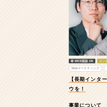
web
マ
ー
ケ
プ
ロ
に
な
り
た
い
方！
WEB面談 OK
イン
圧
倒
Webマーケティング
的
な
【長期インター
知
識
ウを！
と
ノ
ウ
事業について