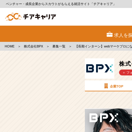
ベンチャー・成長企業からスカウトがもらえる就活サイト「チアキャリア」
株
式
求人を
会
社
HOME
＞
株式会社BPX
＞
募集一覧
＞
【長期インターン】webマーケプロに
BPX
の
採
株式
用/
＋ フ
求
人
-
企業TOP
【長
期
イ
ン
タ
ー
ン】