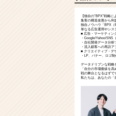
ハ
ウ
を！
【独自の"BPX"戦略
|
集客の構造改善から利
ベ
独自ノウハウ「BPX（Bus
ン
単なる広告運用やシス
チ
■ 広告・マーケティン
・Google/Yahoo/SN
ャ
・自社開発データ分析ツ
ー・
・流入顧客への再訪アプ
成
■ クリエイティブ・デ
長
・LP、バナー、ロゴ
企
データドリブンな戦略
業
「自分の市場価値を高
か
戦の舞台となるはずで
ら
私たちは、あなたの「
ス
カ
ウ
ト
が
届
く