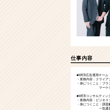
就
活
サ
イ
ト
チ
ア
キ
ャ
リ
ア
仕事内容
（CheerCareer）
■WEB広告運用チーム
・業務内容：クライア
・身につくこと：ブラ
マーケティ
■WEBコンサルティン
・業務内容：ビジネス
・身につくこと：課題
一気通貫のグ