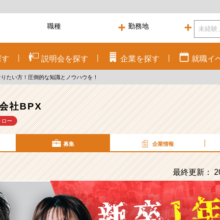
探す
説明会を
探す
企業を
探す
就職
イ
なりたい方！圧倒的な知識とノウハウを！
会社BPX
ォロー
募集
企業情報
最終更新： 20