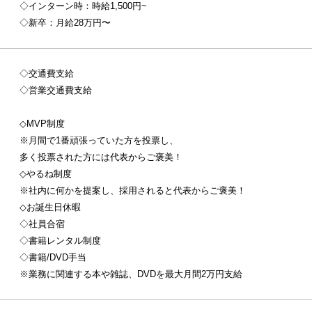
◇インターン時：時給1,500円~
◇新卒：月給28万円〜
◇交通費支給
◇営業交通費支給
◇MVP制度
※月間で1番頑張っていた方を投票し、
多く投票された方には代表からご褒美！
◇やるね制度
※社内に何かを提案し、採用されると代表からご褒美！
◇お誕生日休暇
◇社員合宿
◇書籍レンタル制度
◇書籍/DVD手当
※業務に関連する本や雑誌、DVDを最大月間2万円支給