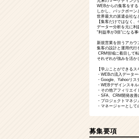
元来のマーケティング
WEBからの集客をす
しかし、バックボーン
世界最大の派遣会社な
【集客だけではなく、
データー分析を元に利
"利益率が3倍"になる
新規営業を担うアカウ
集客の設計と運用代行
CRM領域に着目して
それぞれが強みを活か
【学ぶことができるス
・WEBの流入データ
・Google、Yaho
・WEBデザインスキ
・その他アフィリエイ
・SFA、CRM開発改
・プロジェクトマネジ
・マネージャーとして
募集要項