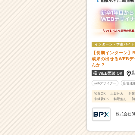
ス
カ
ウ
ト
が
届
く
インターン・学生バイト
就
【長期インターン】B
活
成果の出せるWEB
サ
んか？
イ
WEB面談 OK
ト
チ
webデザイナー
広告運
ア
私服OK
土日休み
起業
キ
未経験OK
転勤無し
初
ャ
リ
ア
株式会社B
（C
h
e