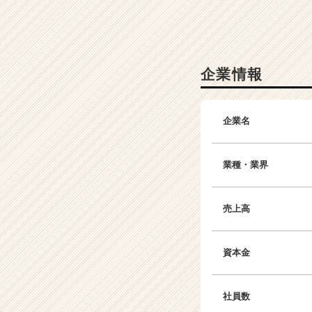
e
r
C
a
r
企業情報
e
e
r）
企業名
業種・業界
売上高
資本金
社員数