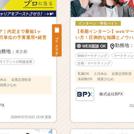
インターン・学生バイト
グ｜内定まで最短1ヶ
【長期インターン】webマ
ブックマーク
0万単位の予算運用×経営
い方！圧倒的な知識とノウハ
勤務地
WEB面談 OK
勤務地：
東京都
Webマーケティング
マーケティン
ライアントの利益改善
企画・マーケティング
私服OK
土日休み
起業志望歓迎
未経験OK
残業少なめ
休み
起業志望歓迎
残業少なめ
株式会社BPX
PX
20
2026年07月15日 15:06 更新