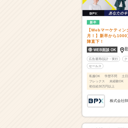
の
プ
ロ
に
新卒
な
【Webマーケティン
り
月！】新卒から100
ま
陣直下！
せ
ん
WEB面談 OK
か？
広告運用/設計・実行
ク
|
セールス
ベ
ン
私服OK
学歴不問
土日
チ
フレックス
未経験OK
ャ
初任給30万円以上
ー・
成
株式会社B
長
企
業
か
ら