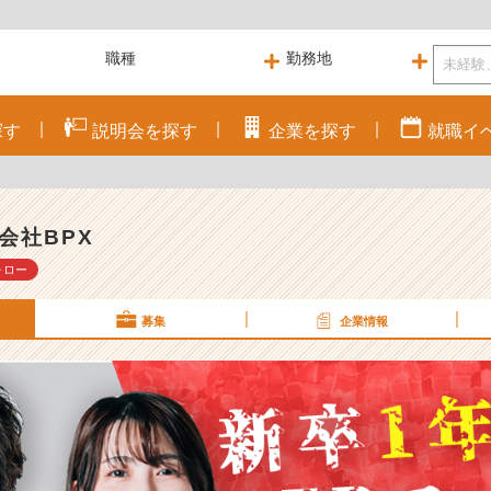
探す
説明会を
探す
企業を
探す
就職
イ
会社BPX
ォロー
募集
企業情報