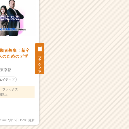
願者募集！新卒
ブックマーク
人のためのデザ
：
東京都
エイティブ
フレックス
円以上
26年07月15日 15:06 更新