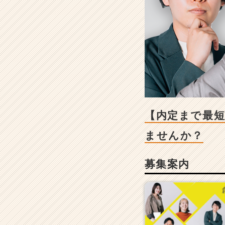
短
1
ヶ
月
以
内】
急
成
長
ベ
ン
【内定まで最短
チ
ャ
ませんか？
ー
で
募集案内
W
e
b
マ
ー
ケ