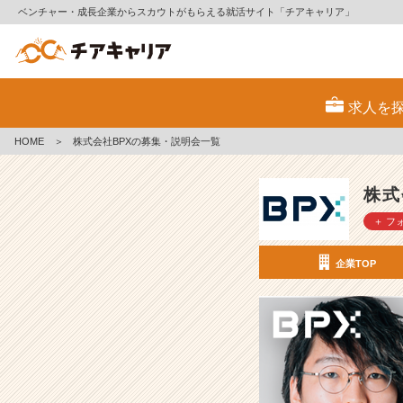
ベンチャー・成長企業からスカウトがもらえる就活サイト「チアキャリア」
株
式
求人を
会
社
HOME
＞
株式会社BPXの募集・説明会一覧
B
P
X
株式
の
＋ フ
採
用/
求
企業TOP
人
-
【内
定
ま
で
最