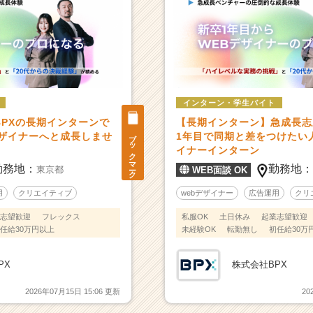
インターン・学生バイト
PXの長期インターンで
【長期インターン】急成長志
ブックマーク
デザイナーへと成長しませ
1年目で同期と差をつけたい
イナーインターン
勤務地：
勤務地
東京都
WEB面談 OK
用
クリエイティブ
webデザイナー
広告運用
クリ
志望歓迎
フレックス
私服OK
土日休み
起業志望歓迎
任給30万円以上
未経験OK
転勤無し
初任給30万
PX
株式会社BPX
2026年07月15日 15:06 更新
20