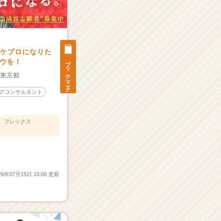
ーケプロになりた
ブックマーク
ウを！
：
東京都
グコンサルタント
フレックス
26年07月15日 15:06 更新