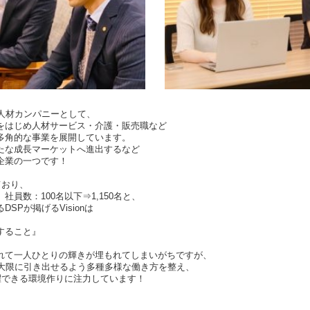
合人材カンパニーとして、
をはじめ人材サービス・介護・販売職など
多角的な事業を展開しています。
たな成長マーケットへ進出するなど
企業の一つです！
ており、
員数：100名以下⇒1,150名と、
SPが掲げるVisionは
すること』
れて一人ひとりの輝きが埋もれてしまいがちですが、
最大限に引き出せるよう多種多様な働き方を整え、
躍できる環境作りに注力しています！