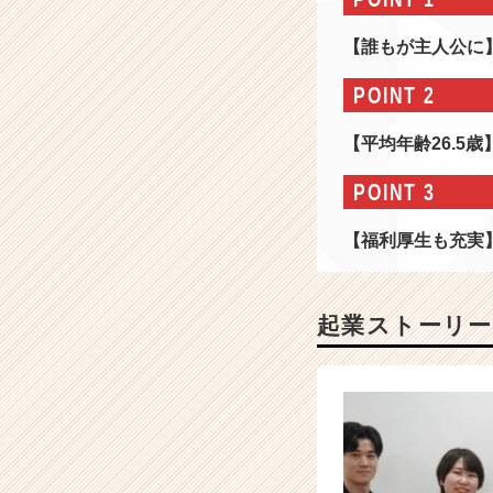
一
幸
【誰もが主人公に
せ
に
POINT 2
す
る
【平均年齢26.5
こ
と】
POINT 3
成
長
【福利厚生も充実
率
2
0
0％
起業ストーリー
超
え
の
総
合
人
材