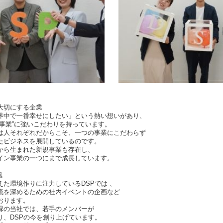
大切にする企業
界中で一番幸せにしたい」という熱い想いがあり、
る事業”に強いこだわりを持っています。
は人それぞれだからこそ、一つの事業にこだわらず
たビジネスを展開しているのです。
から生まれた新規事業も存在し、
イン事業の一つにまで成長しています。
風
た環境作りに注力しているDSPでは 、
流を深めるための社内イベントの企画など
おります。
縁の当社では、若手のメンバーが
り、DSPの今を創り上げています。