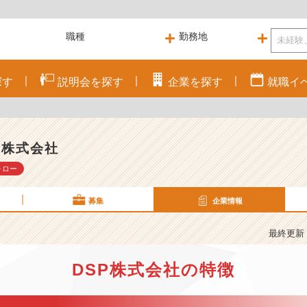
探す
説明会を
探す
企業を
探す
就職
イ
P株式会社
ォロー
募集
企業情報
最終更新： 
DSP株式会社の特徴