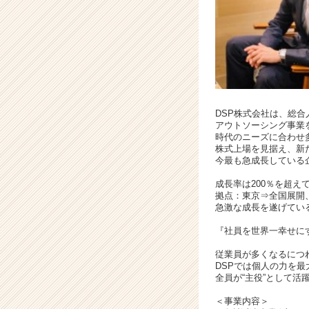
チ
ア
キ
ャ
リ
ア
（C
h
DSP株式会社は、総
e
アウトソーシング事業
時代のニーズに合わせ
e
株式上場を見据え、新
r
今最も急成長している
C
a
成長率は200％を超え
拠点：東京⇒全国展開、社
r
急激な成長を遂げているD
e
e
『社員を世界一幸せに
r）
従業員が多くなるにつ
DSPでは個人の力を
全員が“主役”として活
＜事業内容＞