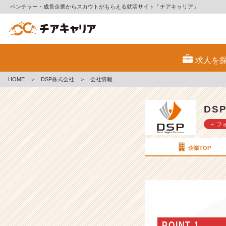
ベンチャー・成長企業からスカウトがもらえる就活サイト「チアキャリア」
D
S
求人を
P
株
HOME
＞
DSP株式会社
＞
会社情報
式
会
社
DS
の
＋ フ
会
社
情
企業TOP
報
-
【社
員
を
世
界
POINT 1