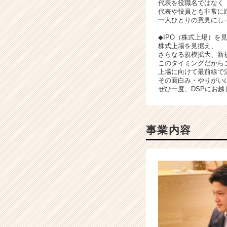
代表を役職名ではなく
チ
代表や役員とも非常に
ャ
一人ひとりの意見にし
ー・
◆IPO（株式上場）を
成
株式上場を見据え、
長
さらなる規模拡大、新
企
このタイミングだから
上場に向けて最前線で
業
その面白み・やりがい
か
ぜひ一度、DSPにお
ら
ス
カ
ウ
事業内容
ト
が
届
く
就
活
サ
イ
ト