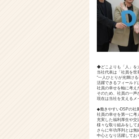
カ
ン
パ
ニ
ー！
上
場
を
見
据
え
◆どこよりも「人」を
当社代表は「社員を世
た
“一人ひとりが光輝け
急
活躍できるフィールド
拡
社員の幸せを軸に考え
大
そのため、社員の一声
現在は当社を支えるメ
フ
ェ
◆働きやすいDSPの社
ー
社員の幸せを第一に考え
ズ
充実した福利厚生や交
|
様々な取り組みをして
さらに年功序列とは無
ベ
中心となり活躍してお
ン